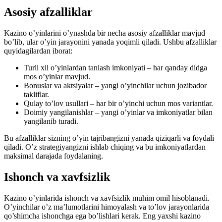
Asosiy afzalliklar
Kazino o’yinlarini o’ynashda bir necha asosiy afzalliklar mavjud
bo’lib, ular o’yin jarayonini yanada yoqimli qiladi. Ushbu afzalliklar
quyidagilardan iborat:
Turli xil o’yinlardan tanlash imkoniyati – har qanday didga
mos o’yinlar mavjud.
Bonuslar va aktsiyalar – yangi o’yinchilar uchun jozibador
takliflar.
Qulay to’lov usullari – har bir o’yinchi uchun mos variantlar.
Doimiy yangilanishlar – yangi o’yinlar va imkoniyatlar bilan
yangilanib turadi.
Bu afzalliklar sizning o’yin tajribangizni yanada qiziqarli va foydali
qiladi. O’z strategiyangizni ishlab chiqing va bu imkoniyatlardan
maksimal darajada foydalaning.
Ishonch va xavfsizlik
Kazino o’yinlarida ishonch va xavfsizlik muhim omil hisoblanadi.
O’yinchilar o’z ma’lumotlarini himoyalash va to’lov jarayonlarida
qo’shimcha ishonchga ega bo’lishlari kerak. Eng yaxshi kazino