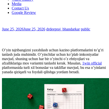
Media
Contact Us
Google Review
June 25, 2026
June 25, 2026
drdeepraj_bhandarkar
public
O’yin tajribangizni yaxshilash uchun kazino platformalarini to’g’ri
tanlash juda muhimdir. O’yinchilar uchun ko’plab imkoniyatlar
mavjud, shuning uchun har bir o’yinchi o’z ehtiyojlari va
afzalliklariga mos variantni tanlashi kerak. Masalan,
1win official
platformasida turli xil bonuslar va takliflar mavjud, bu esa o’yinlarni
yanada qiziqarli va foydali qilishga yordam beradi.