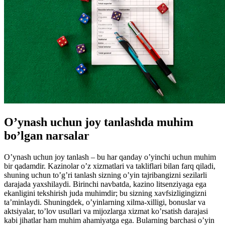
O’ynash uchun joy tanlashda muhim
bo’lgan narsalar
O’ynash uchun joy tanlash – bu har qanday o’yinchi uchun muhim
bir qadamdir. Kazinolar o’z xizmatlari va takliflari bilan farq qiladi,
shuning uchun to’g’ri tanlash sizning o’yin tajribangizni sezilarli
darajada yaxshilaydi. Birinchi navbatda, kazino litsenziyaga ega
ekanligini tekshirish juda muhimdir; bu sizning xavfsizligingizni
ta’minlaydi. Shuningdek, o’yinlarning xilma-xilligi, bonuslar va
aktsiyalar, to’lov usullari va mijozlarga xizmat ko’rsatish darajasi
kabi jihatlar ham muhim ahamiyatga ega. Bularning barchasi o’yin