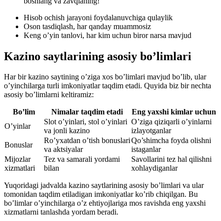
boshlang va zavqlaning!
Hisob ochish jarayoni foydalanuvchiga qulaylik
Oson tasdiqlash, har qanday muammosiz
Keng o’yin tanlovi, har kim uchun biror narsa mavjud
Kazino saytlarining asosiy bo’limlari
Har bir kazino saytining o’ziga xos bo’limlari mavjud bo’lib, ular
o’yinchilarga turli imkoniyatlar taqdim etadi. Quyida biz bir nechta
asosiy bo’limlarni keltiramiz:
Bo’lim
Nimalar taqdim etadi
Eng yaxshi kimlar uchun
Slot o’yinlari, stol o’yinlari
O’ziga qiziqarli o’yinlarni
O’yinlar
va jonli kazino
izlayotganlar
Ro’yxatdan o’tish bonuslari
Qo’shimcha foyda olishni
Bonuslar
va aktsiyalar
istaganlar
Mijozlar
Tez va samarali yordami
Savollarini tez hal qilishni
xizmatlari
bilan
xohlaydiganlar
Yuqoridagi jadvalda kazino saytlarining asosiy bo’limlari va ular
tomonidan taqdim etiladigan imkoniyatlar ko’rib chiqilgan. Bu
bo’limlar o’yinchilarga o’z ehtiyojlariga mos ravishda eng yaxshi
xizmatlarni tanlashda yordam beradi.