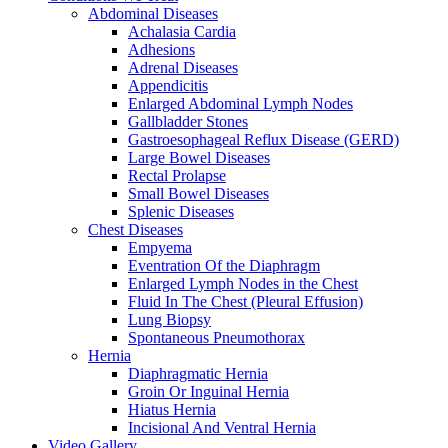
Abdominal Diseases
Achalasia Cardia
Adhesions
Adrenal Diseases
Appendicitis
Enlarged Abdominal Lymph Nodes
Gallbladder Stones
Gastroesophageal Reflux Disease (GERD)
Large Bowel Diseases
Rectal Prolapse
Small Bowel Diseases
Splenic Diseases
Chest Diseases
Empyema
Eventration Of the Diaphragm
Enlarged Lymph Nodes in the Chest
Fluid In The Chest (Pleural Effusion)
Lung Biopsy
Spontaneous Pneumothorax
Hernia
Diaphragmatic Hernia
Groin Or Inguinal Hernia
Hiatus Hernia
Incisional And Ventral Hernia
Video Gallery