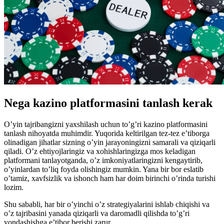
Nega kazino platformasini tanlash kerak
O’yin tajribangizni yaxshilash uchun to’g’ri kazino platformasini
tanlash nihoyatda muhimdir. Yuqorida keltirilgan tez-tez e’tiborga
olinadigan jihatlar sizning o’yin jarayoningizni samarali va qiziqarli
qiladi. O’z ehtiyojlaringiz va xohishlaringizga mos keladigan
platformani tanlayotganda, o’z imkoniyatlaringizni kengaytirib,
o’yinlardan to’liq foyda olishingiz mumkin. Yana bir bor eslatib
o’tamiz, xavfsizlik va ishonch ham har doim birinchi o’rinda turishi
lozim.
Shu sababli, har bir o’yinchi o’z strategiyalarini ishlab chiqishi va
o’z tajribasini yanada qiziqarli va daromadli qilishda to’g’ri
yondashishga e’tibor berishi zarur.