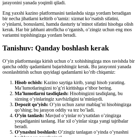
jarayonini yanada yoqimli qiladi.
Eng yaxshi kazino platformasini tanlashda sizga yordam beradigan
bir necha jihatlarni keltirib o’tamiz: xizmat ko’rsatish sifatini,
o’yinlarni, bonuslarni, hamda dasturiy ta’minot sifatini hisobga olish
kerak. Har bir jabhani atroflicha o‘rganish, o’zingiz uchun eng mos
variantni topishingizga yordam beradi.
Tanishuv: Qanday boshlash kerak
O’yin platformasiga kirish uchun o’z xohishingizga mos ravishda bir
qancha oddiy qadamlarni bajarishingiz kerak. Bu jarayonni yanada
osonlashtirish uchun quyidagi qadamlarni ko’rib chiqamiz:
Hisob ochish:
Kazino saytiga kirib, yangi hisob yarating.
Ma’lumotlaringizni to’g’ri kiritishga e’tibor bering.
Ma’lumotlarni tasdiqlash:
Hisobingizni tasdiqlang, bu
sizning o’yinlaringiz xavfsizligini ta’minlaydi.
Depozit qo’yish:
O’yin uchun zarur mablag’ni hisobingizga
qo’shing; bu jarayon oddiy va tez bo’ladi.
O’yin tanlash:
Mavjud o’yinlar ro’yxatidan o’zingizga
yoqadiganini tanlang. Har xil o’yinlar sizga yangi tajribalar
beradi.
O’ynashni boshlash:
O’zingiz tanlagan o’yinda o’ynashni