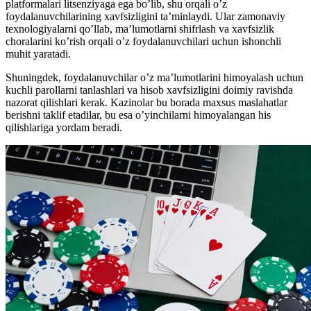
platformalari litsenziyaga ega bo’lib, shu orqali o’z
foydalanuvchilarining xavfsizligini ta’minlaydi. Ular zamonaviy
texnologiyalarni qo’llab, ma’lumotlarni shifrlash va xavfsizlik
choralarini ko’rish orqali o’z foydalanuvchilari uchun ishonchli
muhit yaratadi.
Shuningdek, foydalanuvchilar o’z ma’lumotlarini himoyalash uchun
kuchli parollarni tanlashlari va hisob xavfsizligini doimiy ravishda
nazorat qilishlari kerak. Kazinolar bu borada maxsus maslahatlar
berishni taklif etadilar, bu esa o’yinchilarni himoyalangan his
qilishlariga yordam beradi.