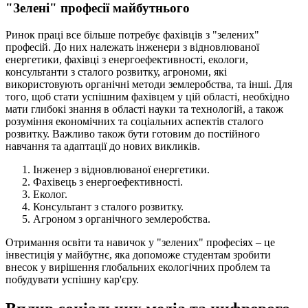
"Зелені" професії майбутнього
Ринок праці все більше потребує фахівців з "зелених"
професій. До них належать інженери з відновлюваної
енергетики, фахівці з енергоефективності, екологи,
консультанти з сталого розвитку, агрономи, які
використовують органічні методи землеробства, та інші. Для
того, щоб стати успішним фахівцем у цій області, необхідно
мати глибокі знання в області науки та технологій, а також
розуміння економічних та соціальних аспектів сталого
розвитку. Важливо також бути готовим до постійного
навчання та адаптації до нових викликів.
Інженер з відновлюваної енергетики.
Фахівець з енергоефективності.
Еколог.
Консультант з сталого розвитку.
Агроном з органічного землеробства.
Отримання освіти та навичок у "зелених" професіях – це
інвестиція у майбутнє, яка допоможе студентам зробити
внесок у вирішення глобальних екологічних проблем та
побудувати успішну кар'єру.