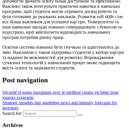
допомогти зробити освіту більш доступною та ефективною.
Важливо також інтегрувати практичні навички в навчальні
програми, щоб студенти могли отримати досвід роботи та
бути готовими до реальних викликів. Розвиток soft skills стає
все більш важливим для успішної кар’єри. Університети та
інші навчальні заклади повинні співпрацювати з бізнесом та
індустрією, щоб забезпечити відповідність навчальних
програм потребам ринку праці.
Освітня система повинна бути гнучкою та адаптуватись до
змін. Важливою є також підтримка студентів у виборі кар'єри
та наданні їм можливостей для розвитку. Впровадження
сучасних технологій у навчальний процес може підвищити
якість освіти та зацікавити студентів.
Post navigation
Sécurité et gains maximum avec le meilleur casino en ligne pour
joueurs exigeants
Strategic insights into gambling news and industry forecasts for
investors
Search for:
Archives