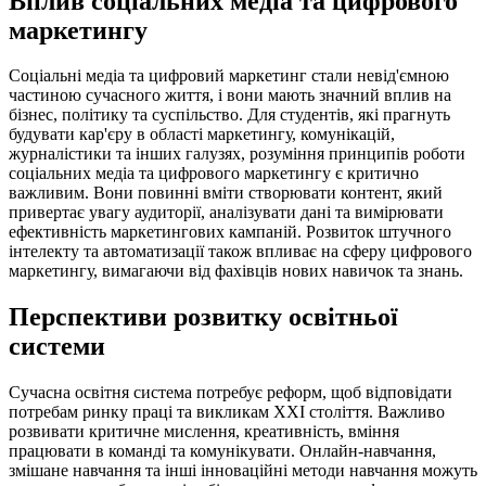
Вплив соціальних медіа та цифрового
маркетингу
Соціальні медіа та цифровий маркетинг стали невід'ємною
частиною сучасного життя, і вони мають значний вплив на
бізнес, політику та суспільство. Для студентів, які прагнуть
будувати кар'єру в області маркетингу, комунікацій,
журналістики та інших галузях, розуміння принципів роботи
соціальних медіа та цифрового маркетингу є критично
важливим. Вони повинні вміти створювати контент, який
привертає увагу аудиторії, аналізувати дані та вимірювати
ефективність маркетингових кампаній. Розвиток штучного
інтелекту та автоматизації також впливає на сферу цифрового
маркетингу, вимагаючи від фахівців нових навичок та знань.
Перспективи розвитку освітньої
системи
Сучасна освітня система потребує реформ, щоб відповідати
потребам ринку праці та викликам XXI століття. Важливо
розвивати критичне мислення, креативність, вміння
працювати в команді та комунікувати. Онлайн-навчання,
змішане навчання та інші інноваційні методи навчання можуть