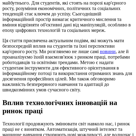
майбутнього. Для студентів, які стоять на порозі кар'єрного
росту, розуміння економічних, політичних та соціальних
тенденцій стає ключем до успіху. Сьогоднішній
інформаційний простір вимагає критичного мислення та
вміння відрізняти об'єктивні дані від маніпуляцій, особливо в
епоху цифрових технологій та соціальних мереж.
Ця стаття присвячена актуальним подіям, які можуть мати
безпосередній вплив на студентів та їхні перспективи
кар'єрного росту. Ми розглянемо не лише самі
новини
, але й
проаналізуємо їхній взаємозв'язок з ринком праці, потребами
роботодавців та освітніми трендами. Метою є надати
студентам інструменти для ефективного орієнтування в
інформаційному потоці та використання отриманих знань для
досягнення професійних цілей. Ми також обговоримо
важливість безперервного навчання та адаптації до
швидкозмінних умов сучасного світу.
Вплив технологічних інновацій на
ринок праці
Технології продовжують змінювати світ навколо нас, і ринок
праці не є винятком. Автоматизація, штучний інтелект та
машинне навчання створюють нові можливості, але водночас і