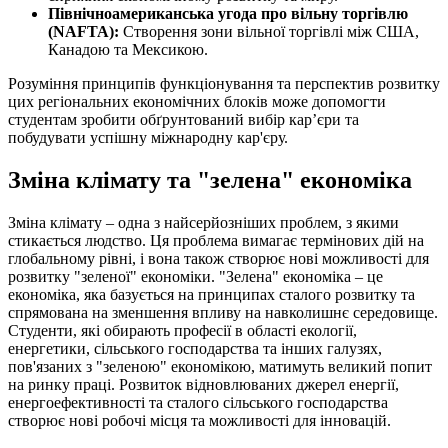
Північноамериканська угода про вільну торгівлю
(NAFTA):
Створення зони вільної торгівлі між США,
Канадою та Мексикою.
Розуміння принципів функціонування та перспектив розвитку
цих регіональних економічних блоків може допомогти
студентам зробити обґрунтований вибір кар’єри та
побудувати успішну міжнародну кар'єру.
Зміна клімату та "зелена" економіка
Зміна клімату – одна з найсерйозніших проблем, з якими
стикається людство. Ця проблема вимагає термінових дій на
глобальному рівні, і вона також створює нові можливості для
розвитку "зеленої" економіки. "Зелена" економіка – це
економіка, яка базується на принципах сталого розвитку та
спрямована на зменшення впливу на навколишнє середовище.
Студенти, які обирають професії в області екології,
енергетики, сільського господарства та інших галузях,
пов'язаних з "зеленою" економікою, матимуть великий попит
на ринку праці. Розвиток відновлюваних джерел енергії,
енергоефективності та сталого сільського господарства
створює нові робочі місця та можливості для інновацій.