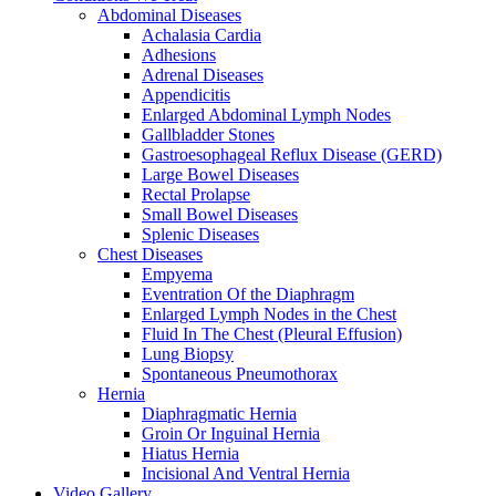
Abdominal Diseases
Achalasia Cardia
Adhesions
Adrenal Diseases
Appendicitis
Enlarged Abdominal Lymph Nodes
Gallbladder Stones
Gastroesophageal Reflux Disease (GERD)
Large Bowel Diseases
Rectal Prolapse
Small Bowel Diseases
Splenic Diseases
Chest Diseases
Empyema
Eventration Of the Diaphragm
Enlarged Lymph Nodes in the Chest
Fluid In The Chest (Pleural Effusion)
Lung Biopsy
Spontaneous Pneumothorax
Hernia
Diaphragmatic Hernia
Groin Or Inguinal Hernia
Hiatus Hernia
Incisional And Ventral Hernia
Video Gallery