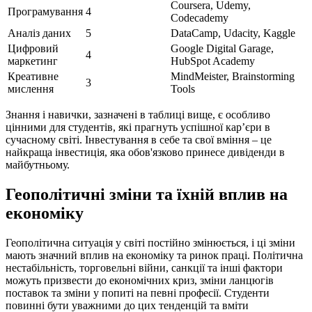
Coursera, Udemy,
Програмування
4
Codecademy
Аналіз даних
5
DataCamp, Udacity, Kaggle
Цифровий
Google Digital Garage,
4
маркетинг
HubSpot Academy
Креативне
MindMeister, Brainstorming
3
мислення
Tools
Знання і навички, зазначені в таблиці вище, є особливо
цінними для студентів, які прагнуть успішної кар’єри в
сучасному світі. Інвестування в себе та свої вміння – це
найкраща інвестиція, яка обов'язково принесе дивіденди в
майбутньому.
Геополітичні зміни та їхній вплив на
економіку
Геополітична ситуація у світі постійно змінюється, і ці зміни
мають значний вплив на економіку та ринок праці. Політична
нестабільність, торговельні війни, санкції та інші фактори
можуть призвести до економічних криз, зміни ланцюгів
поставок та зміни у попиті на певні професії. Студенти
повинні бути уважними до цих тенденцій та вміти