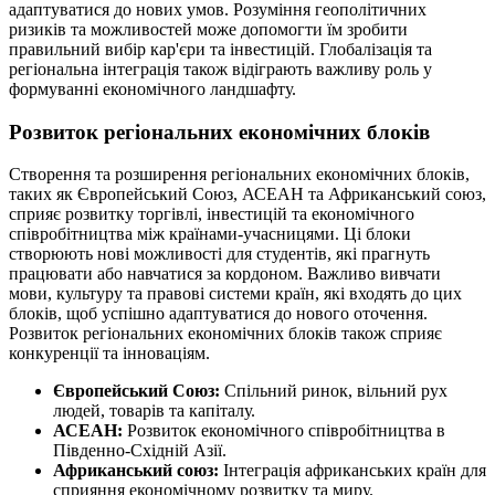
адаптуватися до нових умов. Розуміння геополітичних
ризиків та можливостей може допомогти їм зробити
правильний вибір кар'єри та інвестицій. Глобалізація та
регіональна інтеграція також відіграють важливу роль у
формуванні економічного ландшафту.
Розвиток регіональних економічних блоків
Створення та розширення регіональних економічних блоків,
таких як Європейський Союз, АСЕАН та Африканський союз,
сприяє розвитку торгівлі, інвестицій та економічного
співробітництва між країнами-учасницями. Ці блоки
створюють нові можливості для студентів, які прагнуть
працювати або навчатися за кордоном. Важливо вивчати
мови, культуру та правові системи країн, які входять до цих
блоків, щоб успішно адаптуватися до нового оточення.
Розвиток регіональних економічних блоків також сприяє
конкуренції та інноваціям.
Європейський Союз:
Спільний ринок, вільний рух
людей, товарів та капіталу.
АСЕАН:
Розвиток економічного співробітництва в
Південно-Східній Азії.
Африканський союз:
Інтеграція африканських країн для
сприяння економічному розвитку та миру.