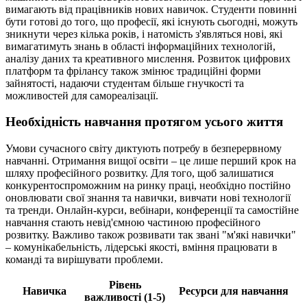
вимагають від працівників нових навичок. Студенти повинні
бути готові до того, що професії, які існують сьогодні, можуть
зникнути через кілька років, і натомість з'являться нові, які
вимагатимуть знань в області інформаційних технологій,
аналізу даних та креативного мислення. Розвиток цифрових
платформ та фрілансу також змінює традиційні форми
зайнятості, надаючи студентам більше гнучкості та
можливостей для самореалізації.
Необхідність навчання протягом усього життя
Умови сучасного світу диктують потребу в безперервному
навчанні. Отримання вищої освіти – це лише перший крок на
шляху професійного розвитку. Для того, щоб залишатися
конкурентоспроможним на ринку праці, необхідно постійно
оновлювати свої знання та навички, вивчати нові технології
та тренди. Онлайн-курси, вебінари, конференції та самостійне
навчання стають невід'ємною частиною професійного
розвитку. Важливо також розвивати так звані "м'які навички"
– комунікабельність, лідерські якості, вміння працювати в
команді та вирішувати проблеми.
Рівень
Навичка
Ресурси для навчання
важливості (1-5)