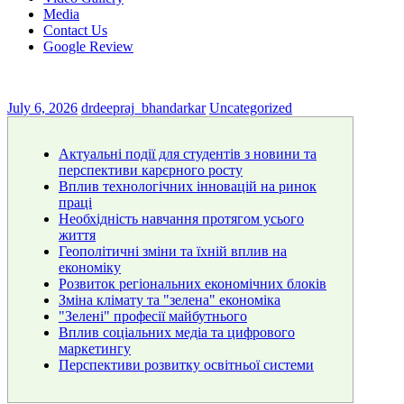
Media
Contact Us
Google Review
July 6, 2026
drdeepraj_bhandarkar
Uncategorized
Актуальні події для студентів з новини та
перспективи карєрного росту
Вплив технологічних інновацій на ринок
праці
Необхідність навчання протягом усього
життя
Геополітичні зміни та їхній вплив на
економіку
Розвиток регіональних економічних блоків
Зміна клімату та "зелена" економіка
"Зелені" професії майбутнього
Вплив соціальних медіа та цифрового
маркетингу
Перспективи розвитку освітньої системи