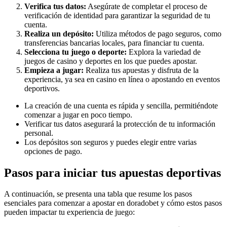
Verifica tus datos:
Asegúrate de completar el proceso de
verificación de identidad para garantizar la seguridad de tu
cuenta.
Realiza un depósito:
Utiliza métodos de pago seguros, como
transferencias bancarias locales, para financiar tu cuenta.
Selecciona tu juego o deporte:
Explora la variedad de
juegos de casino y deportes en los que puedes apostar.
Empieza a jugar:
Realiza tus apuestas y disfruta de la
experiencia, ya sea en casino en línea o apostando en eventos
deportivos.
La creación de una cuenta es rápida y sencilla, permitiéndote
comenzar a jugar en poco tiempo.
Verificar tus datos asegurará la protección de tu información
personal.
Los depósitos son seguros y puedes elegir entre varias
opciones de pago.
Pasos para iniciar tus apuestas deportivas
A continuación, se presenta una tabla que resume los pasos
esenciales para comenzar a apostar en doradobet y cómo estos pasos
pueden impactar tu experiencia de juego: