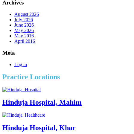
Archives
August 2026
July 2026
June 2026
May 2026
May 2016
April 2016
Meta
Log in
Practice Locations
Hinduja Hospital, Mahim
Hinduja Hospital, Khar