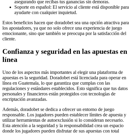
asegurando que recibas tus ganancias sin demoras.
Soporte en español: El servicio al cliente está disponible para
ayudarte con cualquier inquietud.
Estos beneficios hacen que doradobet sea una opción atractiva para
los apostadores, ya que no solo ofrece una experiencia de juego
emocionante, sino que también se preocupa por la satisfacción del
cliente.
Confianza y seguridad en las apuestas en
línea
Uno de los aspectos más importantes al elegir una plataforma de
apuestas es la seguridad. Doradobet está licenciada para operar en
línea en Guatemala, lo que garantiza que cumplas con las
regulaciones y estándares establecidos. Esto significa que tus datos
personales y financieros están protegidos con tecnologías de
encriptación avanzadas.
Además, doradobet se dedica a ofrecer un entorno de juego
responsable. Los jugadores pueden establecer límites de apuesta y
utilizar herramientas de autoexclusión si lo consideran necesario.
Esta atención a la seguridad y la responsabilidad crea un espacio
donde los jugadores pueden disfrutar de sus apuestas con total