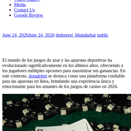
Media
Contact Us
Google Review
June 24, 2026
June 24, 2026
drdeepraj_bhandarkar
public
El mundo de los juegos de azar y las apuestas deportivas ha
evolucionado significativamente en los últimos años, ofreciendo a
los jugadores múltiples opciones para maximizar sus ganancias. En
este contexto,
doradobet
se destaca como una plataforma confiable
para las apuestas en línea, brindando una experiencia única y
emocionante para los amantes de los juegos de casino en 2026.