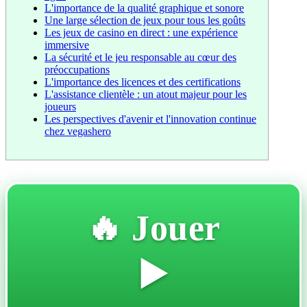
L'importance de la qualité graphique et sonore
Une large sélection de jeux pour tous les goûts
Les jeux de casino en direct : une expérience
immersive
La sécurité et le jeu responsable au cœur des
préoccupations
L'importance des licences et des certifications
L'assistance clientèle : un atout majeur pour les
joueurs
Les perspectives d'avenir et l'innovation continue
chez vegashero
🔥 Jouer
▶️