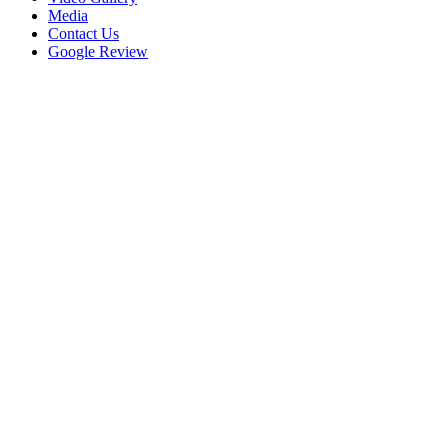
Media
Contact Us
Google Review