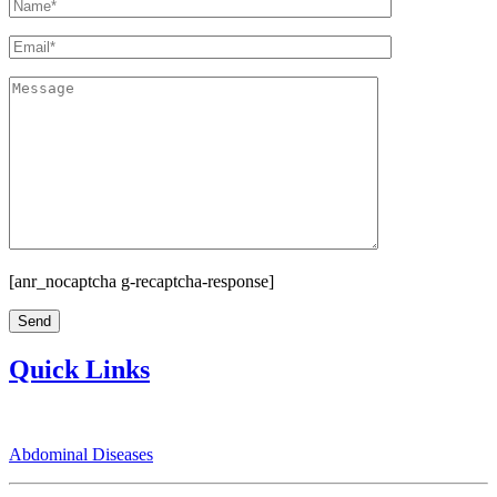
[anr_nocaptcha g-recaptcha-response]
Quick Links
Abdominal Diseases