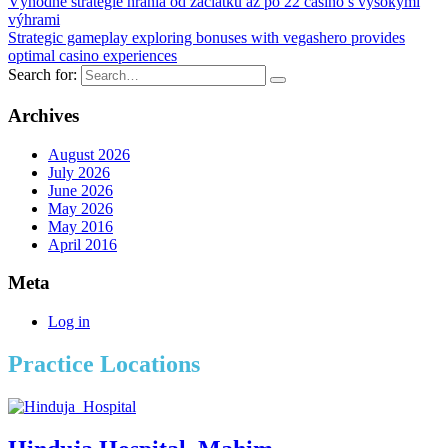
Výhodné stratégie hrania od začiatku až po 22 casino s vysokými
výhrami
Strategic gameplay exploring bonuses with vegashero provides
optimal casino experiences
Search for:
Archives
August 2026
July 2026
June 2026
May 2026
May 2016
April 2016
Meta
Log in
Practice Locations