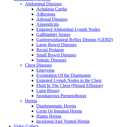
Abdominal Diseases
Achalasia Cardia
Adhesions
Adrenal Diseases
Appendicitis
Enlarged Abdominal Lymph Nodes
Gallbladder Stones
Gastroesophageal Reflux Disease (GERD)
Large Bowel Diseases
Rectal Prolapse
Small Bowel Diseases
Splenic Diseases
Chest Diseases
Empyema
Eventration Of the Diaphragm
Enlarged Lymph Nodes in the Chest
Fluid In The Chest (Pleural Effusion)
Lung Biopsy
Spontaneous Pneumothorax
Hernia
Diaphragmatic Hernia
Groin Or Inguinal Hernia
Hiatus Hernia
Incisional And Ventral Hernia
Video Gallery