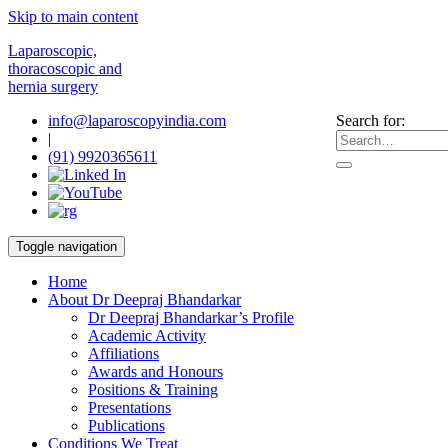
Skip to main content
Laparoscopic,
thoracoscopic and
hernia surgery
info@laparoscopyindia.com
Search for:
|
(91) 9920365611
Toggle navigation
Home
About Dr Deepraj Bhandarkar
Dr Deepraj Bhandarkar’s Profile
Academic Activity
Affiliations
Awards and Honours
Positions & Training
Presentations
Publications
Conditions We Treat