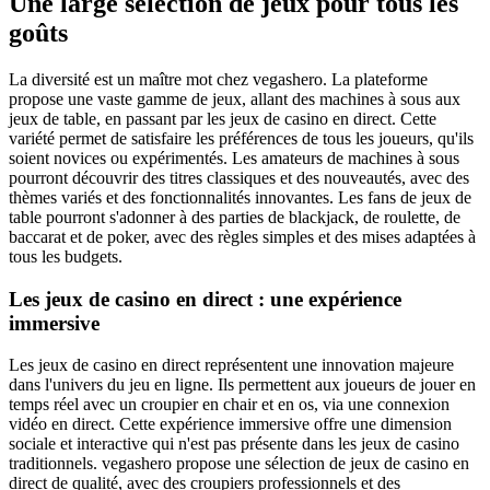
Une large sélection de jeux pour tous les
goûts
La diversité est un maître mot chez vegashero. La plateforme
propose une vaste gamme de jeux, allant des machines à sous aux
jeux de table, en passant par les jeux de casino en direct. Cette
variété permet de satisfaire les préférences de tous les joueurs, qu'ils
soient novices ou expérimentés. Les amateurs de machines à sous
pourront découvrir des titres classiques et des nouveautés, avec des
thèmes variés et des fonctionnalités innovantes. Les fans de jeux de
table pourront s'adonner à des parties de blackjack, de roulette, de
baccarat et de poker, avec des règles simples et des mises adaptées à
tous les budgets.
Les jeux de casino en direct : une expérience
immersive
Les jeux de casino en direct représentent une innovation majeure
dans l'univers du jeu en ligne. Ils permettent aux joueurs de jouer en
temps réel avec un croupier en chair et en os, via une connexion
vidéo en direct. Cette expérience immersive offre une dimension
sociale et interactive qui n'est pas présente dans les jeux de casino
traditionnels. vegashero propose une sélection de jeux de casino en
direct de qualité, avec des croupiers professionnels et des