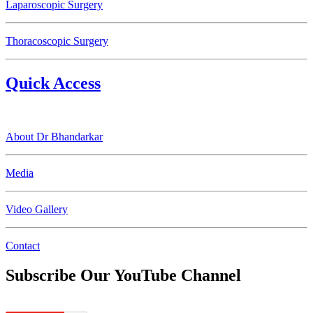
Laparoscopic Surgery
Thoracoscopic Surgery
Quick Access
About Dr Bhandarkar
Media
Video Gallery
Contact
Subscribe Our YouTube Channel