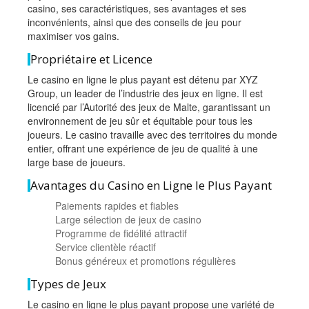
casino, ses caractéristiques, ses avantages et ses
inconvénients, ainsi que des conseils de jeu pour
maximiser vos gains.
Propriétaire et Licence
Le casino en ligne le plus payant est détenu par XYZ
Group, un leader de l’industrie des jeux en ligne. Il est
licencié par l’Autorité des jeux de Malte, garantissant un
environnement de jeu sûr et équitable pour tous les
joueurs. Le casino travaille avec des territoires du monde
entier, offrant une expérience de jeu de qualité à une
large base de joueurs.
Avantages du Casino en Ligne le Plus Payant
Paiements rapides et fiables
Large sélection de jeux de casino
Programme de fidélité attractif
Service clientèle réactif
Bonus généreux et promotions régulières
Types de Jeux
Le casino en ligne le plus payant propose une variété de