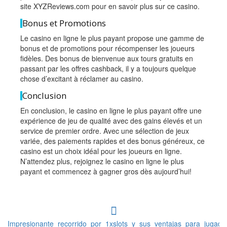
site XYZReviews.com pour en savoir plus sur ce casino.
Bonus et Promotions
Le casino en ligne le plus payant propose une gamme de
bonus et de promotions pour récompenser les joueurs
fidèles. Des bonus de bienvenue aux tours gratuits en
passant par les offres cashback, il y a toujours quelque
chose d’excitant à réclamer au casino.
Conclusion
En conclusion, le casino en ligne le plus payant offre une
expérience de jeu de qualité avec des gains élevés et un
service de premier ordre. Avec une sélection de jeux
variée, des paiements rapides et des bonus généreux, ce
casino est un choix idéal pour les joueurs en ligne.
N’attendez plus, rejoignez le casino en ligne le plus
payant et commencez à gagner gros dès aujourd’hui!
Impresionante_recorrido_por_1xslots_y_sus_ventajas_para_jugado