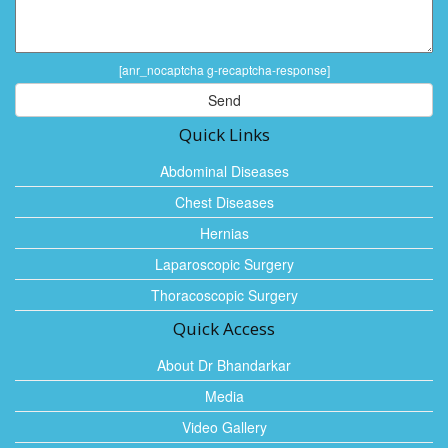
[anr_nocaptcha g-recaptcha-response]
Quick Links
Abdominal Diseases
Chest Diseases
Hernias
Laparoscopic Surgery
Thoracoscopic Surgery
Quick Access
About Dr Bhandarkar
Media
Video Gallery