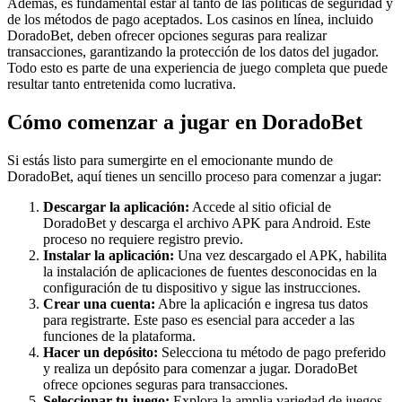
Además, es fundamental estar al tanto de las políticas de seguridad y
de los métodos de pago aceptados. Los casinos en línea, incluido
DoradoBet, deben ofrecer opciones seguras para realizar
transacciones, garantizando la protección de los datos del jugador.
Todo esto es parte de una experiencia de juego completa que puede
resultar tanto entretenida como lucrativa.
Cómo comenzar a jugar en DoradoBet
Si estás listo para sumergirte en el emocionante mundo de
DoradoBet, aquí tienes un sencillo proceso para comenzar a jugar:
Descargar la aplicación:
Accede al sitio oficial de
DoradoBet y descarga el archivo APK para Android. Este
proceso no requiere registro previo.
Instalar la aplicación:
Una vez descargado el APK, habilita
la instalación de aplicaciones de fuentes desconocidas en la
configuración de tu dispositivo y sigue las instrucciones.
Crear una cuenta:
Abre la aplicación e ingresa tus datos
para registrarte. Este paso es esencial para acceder a las
funciones de la plataforma.
Hacer un depósito:
Selecciona tu método de pago preferido
y realiza un depósito para comenzar a jugar. DoradoBet
ofrece opciones seguras para transacciones.
Seleccionar tu juego:
Explora la amplia variedad de juegos