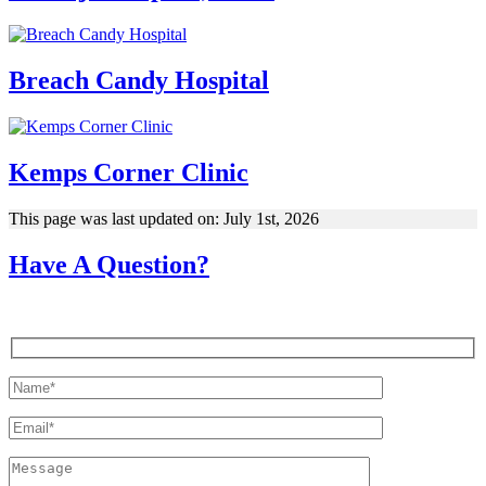
Breach Candy Hospital
Kemps Corner Clinic
This page was last updated on: July 1st, 2026
Have A Question?