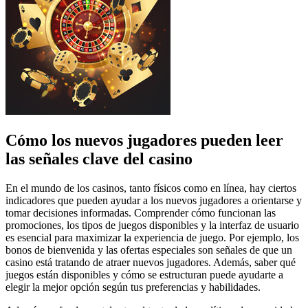
Cómo los nuevos jugadores pueden leer
las señales clave del casino
En el mundo de los casinos, tanto físicos como en línea, hay ciertos
indicadores que pueden ayudar a los nuevos jugadores a orientarse y
tomar decisiones informadas. Comprender cómo funcionan las
promociones, los tipos de juegos disponibles y la interfaz de usuario
es esencial para maximizar la experiencia de juego. Por ejemplo, los
bonos de bienvenida y las ofertas especiales son señales de que un
casino está tratando de atraer nuevos jugadores. Además, saber qué
juegos están disponibles y cómo se estructuran puede ayudarte a
elegir la mejor opción según tus preferencias y habilidades.