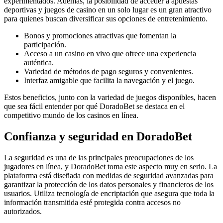
experimentados. Además, la posibilidad de acceder a apuestas
deportivas y juegos de casino en un solo lugar es un gran atractivo
para quienes buscan diversificar sus opciones de entretenimiento.
Bonos y promociones atractivas que fomentan la
participación.
Acceso a un casino en vivo que ofrece una experiencia
auténtica.
Variedad de métodos de pago seguros y convenientes.
Interfaz amigable que facilita la navegación y el juego.
Estos beneficios, junto con la variedad de juegos disponibles, hacen
que sea fácil entender por qué DoradoBet se destaca en el
competitivo mundo de los casinos en línea.
Confianza y seguridad en DoradoBet
La seguridad es una de las principales preocupaciones de los
jugadores en línea, y DoradoBet toma este aspecto muy en serio. La
plataforma está diseñada con medidas de seguridad avanzadas para
garantizar la protección de los datos personales y financieros de los
usuarios. Utiliza tecnología de encriptación que asegura que toda la
información transmitida esté protegida contra accesos no
autorizados.