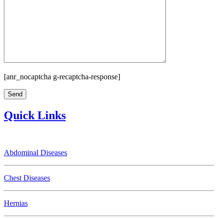
[anr_nocaptcha g-recaptcha-response]
Quick Links
Abdominal Diseases
Chest Diseases
Hernias