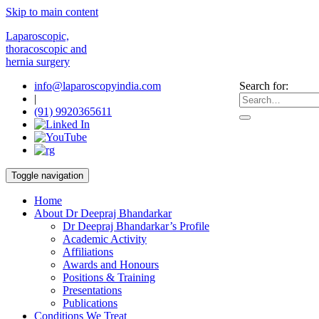
Skip to main content
Laparoscopic,
thoracoscopic and
hernia surgery
info@laparoscopyindia.com
Search for:
|
(91) 9920365611
Toggle navigation
Home
About Dr Deepraj Bhandarkar
Dr Deepraj Bhandarkar’s Profile
Academic Activity
Affiliations
Awards and Honours
Positions & Training
Presentations
Publications
Conditions We Treat