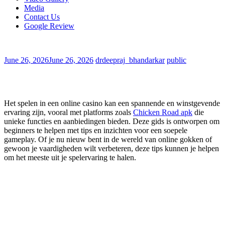
Media
Contact Us
Google Review
June 26, 2026
June 26, 2026
drdeepraj_bhandarkar
public
Het spelen in een online casino kan een spannende en winstgevende
ervaring zijn, vooral met platforms zoals
Chicken Road apk
die
unieke functies en aanbiedingen bieden. Deze gids is ontworpen om
beginners te helpen met tips en inzichten voor een soepele
gameplay. Of je nu nieuw bent in de wereld van online gokken of
gewoon je vaardigheden wilt verbeteren, deze tips kunnen je helpen
om het meeste uit je spelervaring te halen.