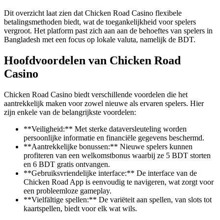
Dit overzicht laat zien dat Chicken Road Casino flexibele
betalingsmethoden biedt, wat de toegankelijkheid voor spelers
vergroot. Het platform past zich aan aan de behoeftes van spelers in
Bangladesh met een focus op lokale valuta, namelijk de BDT.
Hoofdvoordelen van Chicken Road
Casino
Chicken Road Casino biedt verschillende voordelen die het
aantrekkelijk maken voor zowel nieuwe als ervaren spelers. Hier
zijn enkele van de belangrijkste voordelen:
**Veiligheid:** Met sterke dataversleuteling worden
persoonlijke informatie en financiële gegevens beschermd.
**Aantrekkelijke bonussen:** Nieuwe spelers kunnen
profiteren van een welkomstbonus waarbij ze 5 BDT storten
en 6 BDT gratis ontvangen.
**Gebruiksvriendelijke interface:** De interface van de
Chicken Road App is eenvoudig te navigeren, wat zorgt voor
een probleemloze gameplay.
**Vielfältige spellen:** De variëteit aan spellen, van slots tot
kaartspellen, biedt voor elk wat wils.