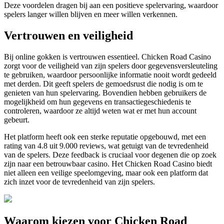
Deze voordelen dragen bij aan een positieve spelervaring, waardoor
spelers langer willen blijven en meer willen verkennen.
Vertrouwen en veiligheid
Bij online gokken is vertrouwen essentieel. Chicken Road Casino
zorgt voor de veiligheid van zijn spelers door gegevensversleuteling
te gebruiken, waardoor persoonlijke informatie nooit wordt gedeeld
met derden. Dit geeft spelers de gemoedsrust die nodig is om te
genieten van hun spelervaring. Bovendien hebben gebruikers de
mogelijkheid om hun gegevens en transactiegeschiedenis te
controleren, waardoor ze altijd weten wat er met hun account
gebeurt.
Het platform heeft ook een sterke reputatie opgebouwd, met een
rating van 4.8 uit 9.000 reviews, wat getuigt van de tevredenheid
van de spelers. Deze feedback is cruciaal voor degenen die op zoek
zijn naar een betrouwbaar casino. Het Chicken Road Casino biedt
niet alleen een veilige speelomgeving, maar ook een platform dat
zich inzet voor de tevredenheid van zijn spelers.
Waarom kiezen voor Chicken Road