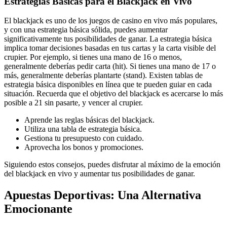
Estrategias Básicas para el Blackjack en Vivo
El blackjack es uno de los juegos de casino en vivo más populares,
y con una estrategia básica sólida, puedes aumentar
significativamente tus posibilidades de ganar. La estrategia básica
implica tomar decisiones basadas en tus cartas y la carta visible del
crupier. Por ejemplo, si tienes una mano de 16 o menos,
generalmente deberías pedir carta (hit). Si tienes una mano de 17 o
más, generalmente deberías plantarte (stand). Existen tablas de
estrategia básica disponibles en línea que te pueden guiar en cada
situación. Recuerda que el objetivo del blackjack es acercarse lo más
posible a 21 sin pasarte, y vencer al crupier.
Aprende las reglas básicas del blackjack.
Utiliza una tabla de estrategia básica.
Gestiona tu presupuesto con cuidado.
Aprovecha los bonos y promociones.
Siguiendo estos consejos, puedes disfrutar al máximo de la emoción
del blackjack en vivo y aumentar tus posibilidades de ganar.
Apuestas Deportivas: Una Alternativa
Emocionante