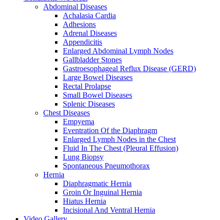
Abdominal Diseases
Achalasia Cardia
Adhesions
Adrenal Diseases
Appendicitis
Enlarged Abdominal Lymph Nodes
Gallbladder Stones
Gastroesophageal Reflux Disease (GERD)
Large Bowel Diseases
Rectal Prolapse
Small Bowel Diseases
Splenic Diseases
Chest Diseases
Empyema
Eventration Of the Diaphragm
Enlarged Lymph Nodes in the Chest
Fluid In The Chest (Pleural Effusion)
Lung Biopsy
Spontaneous Pneumothorax
Hernia
Diaphragmatic Hernia
Groin Or Inguinal Hernia
Hiatus Hernia
Incisional And Ventral Hernia
Video Gallery