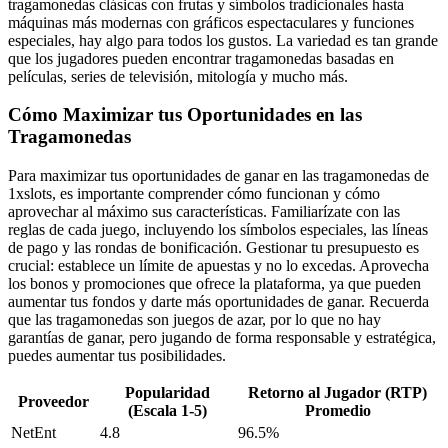
tragamonedas clásicas con frutas y símbolos tradicionales hasta
máquinas más modernas con gráficos espectaculares y funciones
especiales, hay algo para todos los gustos. La variedad es tan grande
que los jugadores pueden encontrar tragamonedas basadas en
películas, series de televisión, mitología y mucho más.
Cómo Maximizar tus Oportunidades en las
Tragamonedas
Para maximizar tus oportunidades de ganar en las tragamonedas de
1xslots, es importante comprender cómo funcionan y cómo
aprovechar al máximo sus características. Familiarízate con las
reglas de cada juego, incluyendo los símbolos especiales, las líneas
de pago y las rondas de bonificación. Gestionar tu presupuesto es
crucial: establece un límite de apuestas y no lo excedas. Aprovecha
los bonos y promociones que ofrece la plataforma, ya que pueden
aumentar tus fondos y darte más oportunidades de ganar. Recuerda
que las tragamonedas son juegos de azar, por lo que no hay
garantías de ganar, pero jugando de forma responsable y estratégica,
puedes aumentar tus posibilidades.
Popularidad
Retorno al Jugador (RTP)
Proveedor
(Escala 1-5)
Promedio
NetEnt
4.8
96.5%