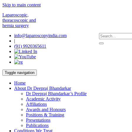
Skip to main content
Laparoscopic,
thoracoscopic and
hernia surgery
Search
info@laparoscopyindia.com
for:
|
(91) 9920365611
Toggle navigation
Home
About Dr Deepraj Bhandarkar
Dr Deepraj Bhandarkar’s Profile
Academic Activity
Affiliations
Awards and Honours
Positions & Training
Presentations
Publications
Conditions We Treat