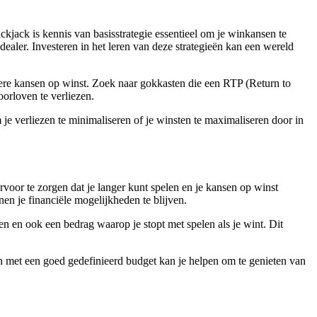
lackjack is kennis van basisstrategie essentieel om je winkansen te
dealer. Investeren in het leren van deze strategieën kan een wereld
etere kansen op winst. Zoek naar gokkasten die een RTP (Return to
orloven te verliezen.
je verliezen te minimaliseren of je winsten te maximaliseren door in
ervoor te zorgen dat je langer kunt spelen en je kansen op winst
nnen je financiële mogelijkheden te blijven.
zen en ook een bedrag waarop je stopt met spelen als je wint. Dit
len met een goed gedefinieerd budget kan je helpen om te genieten van