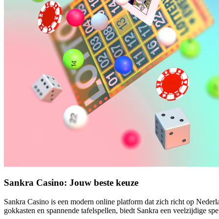
Sankra Casino: Jouw beste keuze
Sankra Casino is een modern online platform dat zich richt op Nederl
gokkasten en spannende tafelspellen, biedt Sankra een veelzijdige 