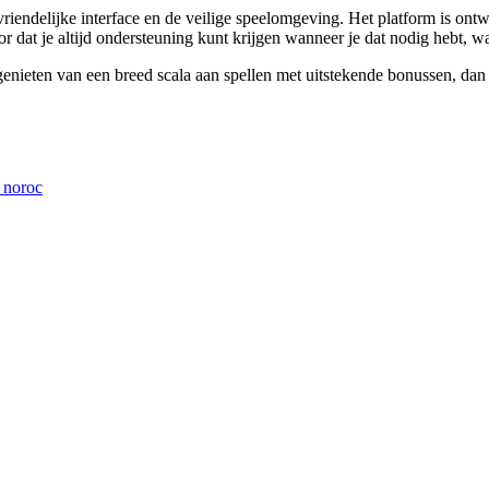
riendelijke interface en de veilige speelomgeving. Het platform is ont
r dat je altijd ondersteuning kunt krijgen wanneer je dat nodig hebt, wa
 genieten van een breed scala aan spellen met uitstekende bonussen, da
e noroc