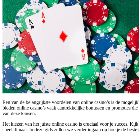
Een van de belangrijkste voordelen van online casino’s is de mogelijk
bieden online casino’s vaak aantrekkelijke bonussen en promoties die 
van deze kansen.
Het kiezen van het juiste online casino is cruciaal voor je succes. Kij
speelklimaat. In deze gids zullen we verder ingaan op hoe je de beste