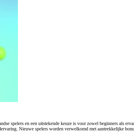
andse spelers en een uitstekende keuze is voor zowel beginners als erv
spelervaring. Nieuwe spelers worden verwelkomd met aantrekkelijke bo