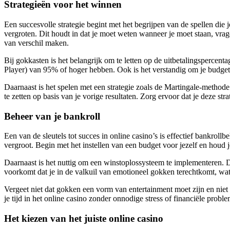
Strategieën voor het winnen
Een succesvolle strategie begint met het begrijpen van de spellen die j
vergroten. Dit houdt in dat je moet weten wanneer je moet staan, vrage
van verschil maken.
Bij gokkasten is het belangrijk om te letten op de uitbetalingspercen
Player) van 95% of hoger hebben. Ook is het verstandig om je budget g
Daarnaast is het spelen met een strategie zoals de Martingale-methode
te zetten op basis van je vorige resultaten. Zorg ervoor dat je deze str
Beheer van je bankroll
Een van de sleutels tot succes in online casino’s is effectief bankroll
vergroot. Begin met het instellen van een budget voor jezelf en houd je
Daarnaast is het nuttig om een winstoplossysteem te implementeren. Dit
voorkomt dat je in de valkuil van emotioneel gokken terechtkomt, wat v
Vergeet niet dat gokken een vorm van entertainment moet zijn en niet 
je tijd in het online casino zonder onnodige stress of financiële probl
Het kiezen van het juiste online casino