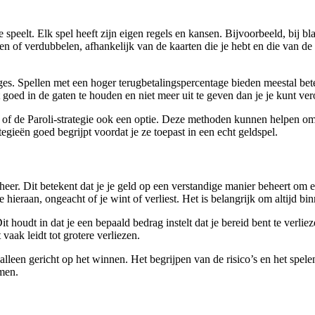
e speelt. Elk spel heeft zijn eigen regels en kansen. Bijvoorbeeld, bij b
n of verdubbelen, afhankelijk van de kaarten die je hebt en die van de 
tages. Spellen met een hoger terugbetalingspercentage bieden meestal b
oed in de gaten te houden en niet meer uit te geven dan je je kunt vero
 of de Paroli-strategie ook een optie. Deze methoden kunnen helpen om 
ategieën goed begrijpt voordat je ze toepast in een echt geldspel.
beheer. Dit betekent dat je je geld op een verstandige manier beheert om 
 hieraan, ongeacht of je wint of verliest. Het is belangrijk om altijd bi
 houdt in dat je een bepaald bedrag instelt dat je bereid bent te verlie
aak leidt tot grotere verliezen.
alleen gericht op het winnen. Het begrijpen van de risico’s en het spe
emen.