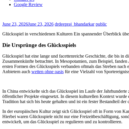
Google Review
June 23, 2026
June 23, 2026
drdeepraj_bhandarkar
public
Glücksspiel in verschiedenen Kulturen Ein spannender Überblick übe
Die Ursprünge des Glücksspiels
Glücksspiel hat eine lange und facettenreiche Geschichte, die bis in di
Zusammenkünfte betrachtet. In Mesopotamien, zum Beispiel, fanden Ar
ersten Formen des Glücksspiels verbanden oftmals das Streben nach e
Anbietern auch
wetten ohne oasis
für eine Vielzahl von Sportereignis
In China entwickelte sich das Glücksspiel im Laufe der Jahrhunderte 
öffentlicher Projekte eingesetzt. In diesem kulturellen Kontext wurd
Tradition hat sich bis heute gehalten und ist ein fester Bestandteil d
In der europäischen Kultur zeigt sich Glücksspiel oft in Form von Kar
Hierbei waren Glücksspiele nicht nur eine Freizeitbeschäftigung, so
entwickelt, um das Glücksspiel zu regulieren und zu kontrollieren.