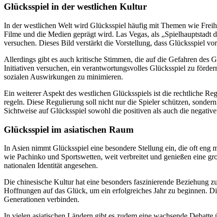
Glücksspiel in der westlichen Kultur
In der westlichen Welt wird Glücksspiel häufig mit Themen wie Freih
Filme und die Medien geprägt wird. Las Vegas, als „Spielhauptstadt de
versuchen. Dieses Bild verstärkt die Vorstellung, dass Glücksspiel vo
Allerdings gibt es auch kritische Stimmen, die auf die Gefahren des 
Initiativen versuchen, ein verantwortungsvolles Glücksspiel zu förde
sozialen Auswirkungen zu minimieren.
Ein weiterer Aspekt des westlichen Glücksspiels ist die rechtliche R
regeln. Diese Regulierung soll nicht nur die Spieler schützen, sond
Sichtweise auf Glücksspiel sowohl die positiven als auch die negative
Glücksspiel im asiatischen Raum
In Asien nimmt Glücksspiel eine besondere Stellung ein, die oft eng
wie Pachinko und Sportswetten, weit verbreitet und genießen eine große
nationalen Identität angesehen.
Die chinesische Kultur hat eine besonders faszinierende Beziehung zu
Hoffnungen auf das Glück, um ein erfolgreiches Jahr zu beginnen. Di
Generationen verbinden.
In vielen asiatischen Ländern gibt es zudem eine wachsende Debatte