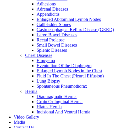
Adhesions
Adrenal Diseases
Appendicitis
Enlarged Abdominal Lymph Nodes
Gallbladder Stones
Gastroesophageal Reflux Disease (GERD)
Large Bowel Diseases
Rectal Prolapse
Small Bowel Diseases
Splenic Diseases
Chest Diseases
Empyema
Eventration Of the Diaphragm
Enlarged Lymph Nodes in the Chest
Fluid In The Chest (Pleural Effusion)
Lung Biopsy
Spontaneous Pneumothorax
Hernia
Diaphragmatic Hernia
Groin Or Inguinal Hernia
Hiatus Hernia
Incisional And Ventral Hernia
Video Gallery
Media
Contact Us