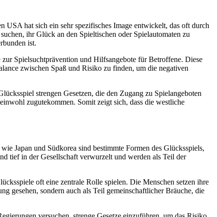
 USA hat sich ein sehr spezifisches Image entwickelt, das oft durch
t suchen, ihr Glück an den Spieltischen oder Spielautomaten zu
rbunden ist.
 zur Spielsuchtprävention und Hilfsangebote für Betroffene. Diese
 Balance zwischen Spaß und Risiko zu finden, um die negativen
t Glücksspiel strengen Gesetzen, die den Zugang zu Spielangeboten
meinwohl zugutekommen. Somit zeigt sich, dass die westliche
rn wie Japan und Südkorea sind bestimmte Formen des Glücksspiels,
nd tief in der Gesellschaft verwurzelt und werden als Teil der
ücksspiele oft eine zentrale Rolle spielen. Die Menschen setzen ihre
ung gesehen, sondern auch als Teil gemeinschaftlicher Bräuche, die
Regierungen versuchen, strenge Gesetze einzuführen, um das Risiko