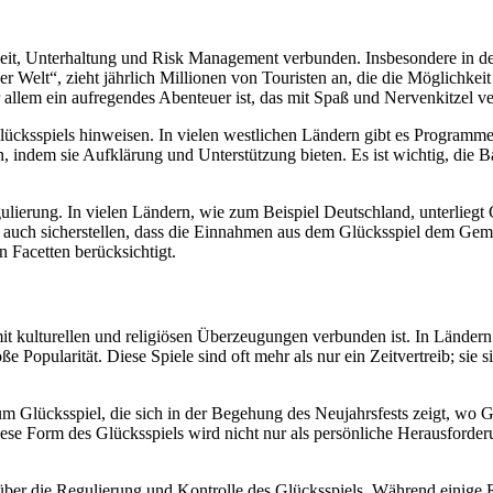
eit, Unterhaltung und Risk Management verbunden. Insbesondere in den
r Welt“, zieht jährlich Millionen von Touristen an, die die Möglichkei
r allem ein aufregendes Abenteuer ist, das mit Spaß und Nervenkitzel ve
Glücksspiels hinweisen. In vielen westlichen Ländern gibt es Programme
rn, indem sie Aufklärung und Unterstützung bieten. Es ist wichtig, die
egulierung. In vielen Ländern, wie zum Beispiel Deutschland, unterlieg
ern auch sicherstellen, dass die Einnahmen aus dem Glücksspiel dem Ge
n Facetten berücksichtigt.
 mit kulturellen und religiösen Überzeugungen verbunden ist. In Lände
 Popularität. Diese Spiele sind oft mehr als nur ein Zeitvertreib; sie si
m Glücksspiel, die sich in der Begehung des Neujahrsfests zeigt, wo Gl
ese Form des Glücksspiels wird nicht nur als persönliche Herausforder
 über die Regulierung und Kontrolle des Glücksspiels. Während einige 