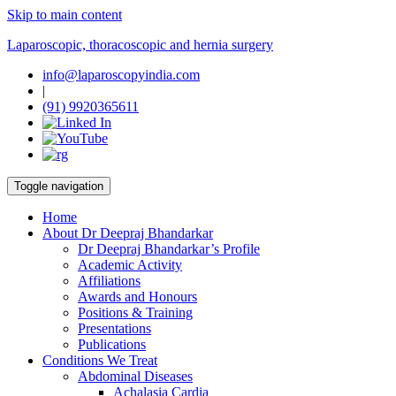
Skip to main content
Laparoscopic, thoracoscopic and hernia surgery
info@laparoscopyindia.com
|
(91) 9920365611
Toggle navigation
Home
About Dr Deepraj Bhandarkar
Dr Deepraj Bhandarkar’s Profile
Academic Activity
Affiliations
Awards and Honours
Positions & Training
Presentations
Publications
Conditions We Treat
Abdominal Diseases
Achalasia Cardia