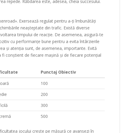
rea repede. Răbdarea este, adesea, cheia succesului.
ckenroad». Exersează regulat pentru a-ți îmbunătăți
chimbările neașteptate din trafic. Există diverse
dezvoltarea timpului de reacție. De asemenea, asigură-te
pozitiv cu performanțe bune pentru a evita întârzierile
rea și atenția sunt, de asemenea, importante. Evită
a fi conștient de fiecare mașină și de fiecare potențial
ficultate
Punctaj Obiectiv
oară
100
die
200
icilă
300
tremă
500
ficultatea jocului crește pe măsură ce avansezi în