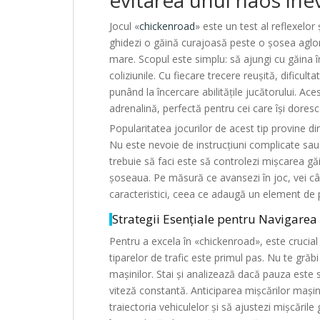
Jocul «
chickenroad
» este un test al reflexelor
ghidezi o găină curajoasă peste o șosea aglo
mare. Scopul este simplu: să ajungi cu găina î
coliziunile. Cu fiecare trecere reușită, dificul
punând la încercare abilitățile jucătorului. Ace
adrenalină, perfectă pentru cei care își doresc
Popularitatea jocurilor de acest tip provine di
Nu este nevoie de instrucțiuni complicate sau d
trebuie să faci este să controlezi mișcarea găi
șoseaua. Pe măsură ce avansezi în joc, vei câș
caracteristici, ceea ce adaugă un element de p
Strategii Esențiale pentru Navigarea 
Pentru a excela în «chickenroad», este crucial
tiparelor de trafic este primul pas. Nu te grăb
mașinilor. Stai și analizează dacă pauza este 
viteză constantă. Anticiparea mișcărilor mașin
traiectoria vehiculelor și să ajustezi mișcările 