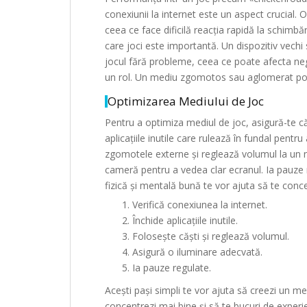
conexiunii la internet este un aspect crucial. 
ceea ce face dificilă reacția rapidă la schimbăr
care joci este importantă. Un dispozitiv vechi s
jocul fără probleme, ceea ce poate afecta nega
un rol. Un mediu zgomotos sau aglomerat poa
Optimizarea Mediului de Joc
Pentru a optimiza mediul de joc, asigură-te că 
aplicațiile inutile care rulează în fundal pentr
zgomotele externe și reglează volumul la un ni
cameră pentru a vedea clar ecranul. Ia pauze r
fizică și mentală bună te vor ajuta să te conce
Verifică conexiunea la internet.
Închide aplicațiile inutile.
Folosește căști și reglează volumul.
Asigură o iluminare adecvată.
Ia pauze regulate.
Acești pași simpli te vor ajuta să creezi un me
concentrezi mai bine și să te bucuri de exper