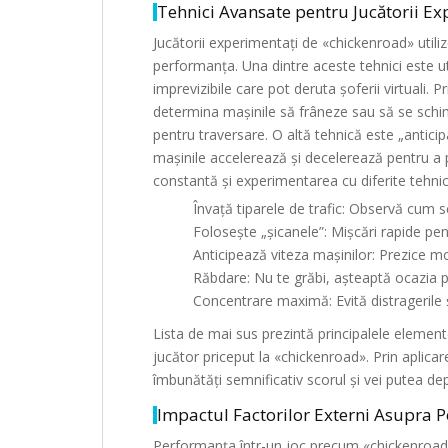
Tehnici Avansate pentru Jucătorii Ex
Jucătorii experimentați de «chickenroad» utili
performanța. Una dintre aceste tehnici este uti
imprevizibile care pot deruta șoferii virtuali. 
determina mașinile să frâneze sau să se schim
pentru traversare. O altă tehnică este „anticip
mașinile accelerează și decelerează pentru a
constantă și experimentarea cu diferite tehnic
Învață tiparele de trafic: Observă cum se
Folosește „șicanele”: Mișcări rapide pent
Anticipează viteza mașinilor: Prezice m
Răbdare: Nu te grăbi, așteaptă ocazia po
Concentrare maximă: Evită distragerile ș
Lista de mai sus prezintă principalele element
jucător priceput la «chickenroad». Prin aplicar
îmbunătăți semnificativ scorul și vei putea dep
Impactul Factorilor Externi Asupra 
Performanța într-un joc precum «chickenroad» p