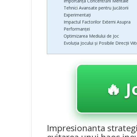
Importanța Concentrării Mentale
Tehnici Avansate pentru Jucătorii
Experimentați
Impactul Factorilor Externi Asupra
Performanței
Optimizarea Mediului de Joc
Evoluția Jocului și Posibile Direcții Vii
🔥 J
Impresionanta strateg
evitarea unui haos inev