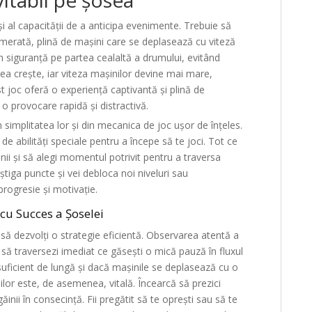
 și al capacității de a anticipa evenimente. Trebuie să
merată, plină de mașini care se deplasează cu viteză
n siguranță pe partea cealaltă a drumului, evitând
tatea crește, iar viteza mașinilor devine mai mare,
st joc oferă o experiență captivantă și plină de
 o provocare rapidă și distractivă.
n simplitatea lor și din mecanica de joc ușor de înțeles.
e abilități speciale pentru a începe să te joci. Tot ce
nii și să alegi momentul potrivit pentru a traversa
tiga puncte și vei debloca noi niveluri sau
rogresie și motivație.
cu Succes a Șoselei
 să dezvolți o strategie eficientă. Observarea atentă a
i să traversezi imediat ce găsești o mică pauză în fluxul
suficient de lungă și dacă mașinile se deplasează cu o
ilor este, de asemenea, vitală. Încearcă să prezici
găinii în consecință. Fii pregătit să te oprești sau să te