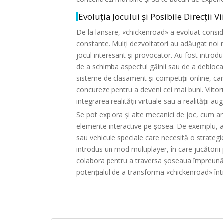
Evoluția Jocului și Posibile Direcții V
De la lansare, «chickenroad» a evoluat consider
constante. Mulți dezvoltatori au adăugat noi ni
jocul interesant și provocator. Au fost introd
de a schimba aspectul găinii sau de a debloc
sisteme de clasament și competiții online, car
concureze pentru a deveni cei mai buni. Viitoru
integrarea realității virtuale sau a realității 
Se pot explora și alte mecanici de joc, cum a
elemente interactive pe șosea. De exemplu, a
sau vehicule speciale care necesită o strategie
introdus un mod multiplayer, în care jucătorii 
colabora pentru a traversa șoseaua împreună. Po
potențialul de a transforma «chickenroad» înt