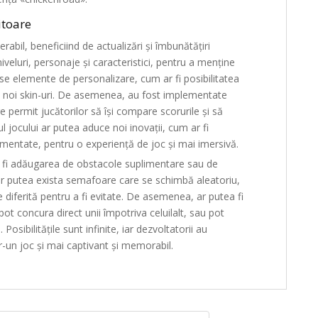
iitoare
abil, beneficiind de actualizări și îmbunătățiri
veluri, personaje și caracteristici, pentru a menține
use elemente de personalizare, cum ar fi posibilitatea
a noi skin-uri. De asemenea, au fost implementate
e permit jucătorilor să își compare scorurile și să
l jocului ar putea aduce noi inovații, cum ar fi
augmentate, pentru o experiență de joc și mai imersivă.
r fi adăugarea de obstacole suplimentare sau de
r putea exista semafoare care se schimbă aleatoriu,
 diferită pentru a fi evitate. De asemenea, ar putea fi
pot concura direct unii împotriva celuilalt, sau pot
sibilitățile sunt infinite, iar dezvoltatorii au
r-un joc și mai captivant și memorabil.