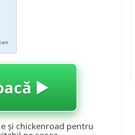
toare
oacă ▶️
ie și chickenroad pentru
itabil pe șosea