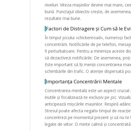
niveluri. Viteza mașinilor devine mai mare, ce
bună. Punctajul obiectiv crește, de asemenea,
rezultate mai bune.
Factori de Distragere și Cum să le Ev
În timpul jocului «chickenroad», numeroși fact
concentrării. Notificările de pe telefon, mesaj
fi perturbatoare. Pentru a minimiza aceste dist
să dezactivezi notificările. De asemenea, poți
Este important să îți menții concentrarea maxi
schimbările din trafic. O atenție dispersată poa
Importanța Concentrării Mentale
Concentrarea mentală este un aspect crucial a
inutile și focalizează-te exclusiv pe joc. Vizua
anticipează mișcările mașinilor. Respiră adânc 
Stresul poate afecta negativ timpul de reacție 
concentrezi pe momentul prezent și să nu te la
legate de viitor. O minte calmă și concentrată