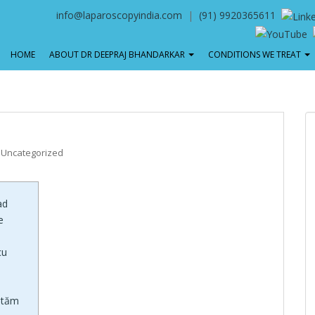
info@laparoscopyindia.com
|
(91) 9920365611
HOME
ABOUT DR DEEPRAJ BHANDARKAR
CONDITIONS WE TREAT
Uncategorized
ad
e
cu
vităm