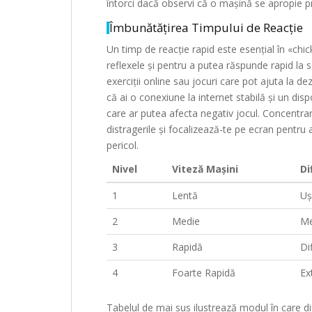
întorci dacă observi că o mașină se apropie p
Îmbunătățirea Timpului de Reacție
Un timp de reacție rapid este esențial în «chi
reflexele și pentru a putea răspunde rapid la s
exerciții online sau jocuri care pot ajuta la 
că ai o conexiune la internet stabilă și un dis
care ar putea afecta negativ jocul. Concentra
distragerile și focalizează-te pe ecran pentru 
pericol.
Nivel
Viteză Mașini
Di
1
Lentă
Uș
2
Medie
Me
3
Rapidă
Dif
4
Foarte Rapidă
Ex
Tabelul de mai sus ilustrează modul în care di