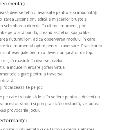
perimentați
zează diverse tehnici avansate pentru a-și îmbunătăți
lizarea „șicanelor”, adică a mișcărilor bruște și
Prin schimbarea direcției în ultimul moment, poți
be pe o altă bandă, creând astfel un spațiu liber
area fluturațiilor”, adică observarea modului în care
 prezice momentul optim pentru traversare. Practicarea
i sunt esențiale pentru a deveni un jucător de top.
 mișcă mașinile în diverse niveluri.
ru a induce în eroare șoferii virtuali.
omentele sigure pentru a traversa.
trivită.
i focalizează-te pe joc.
e pe care trebuie să le ai în vedere pentru a deveni un
ea acestor sfaturi și prin practică constantă, vei putea
ăși provocările jocului.
Performanței
oate fi influențată și de factori externi. Calitatea