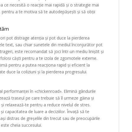
ea ce necesită o reacție mai rapidă și o strategie mai
 pentru a te motiva să te autodepășești și să obții
ităm
ori pot distrage atenția și pot duce la pierderea
ele text, sau chiar sunetele din mediul înconjurător pot
rageri, este recomandat să joci într-un mediu liniștit și
 folosi căști pentru a te izola de zgomotele externe.
mă pentru a putea reacționa rapid și eficient la
te duce la coliziuni și la pierderea progresului.
l performanței în «chickenroad». Elimină gândurile
lizează traseul pe care trebuie să îl urmeze găina și
și relaxează-te pentru a reduce nivelul de stres.
și capacitatea de luare a deciziilor. Învață să te
și distras de greșelile din trecut sau de preocupările
 este cheia succesului.