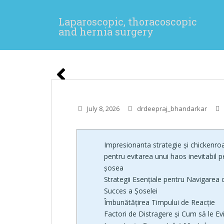
Skip to main content
Laparoscopic, thoracoscopic
and hernia surgery
July 8, 2026
drdeepraj_bhandarkar
Impresionanta strategie și chickenro
pentru evitarea unui haos inevitabil p
șosea
Strategii Esențiale pentru Navigarea 
Succes a Șoselei
Îmbunătățirea Timpului de Reacție
Factori de Distragere și Cum să le E