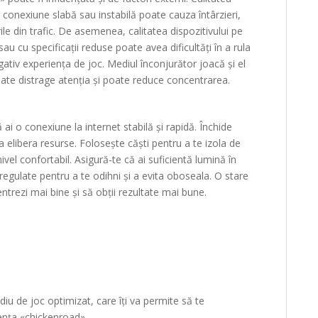
O conexiune slabă sau instabilă poate cauza întârzieri,
ile din trafic. De asemenea, calitatea dispozitivului pe
au cu specificații reduse poate avea dificultăți în a rula
tiv experiența de joc. Mediul înconjurător joacă și el
te distrage atenția și poate reduce concentrarea.
ai o conexiune la internet stabilă și rapidă. Închide
u a elibera resurse. Folosește căști pentru a te izola de
vel confortabil. Asigură-te că ai suficientă lumină în
egulate pentru a te odihni și a evita oboseala. O stare
ntrezi mai bine și să obții rezultate mai bune.
diu de joc optimizat, care îți va permite să te
iența «chickenroad».