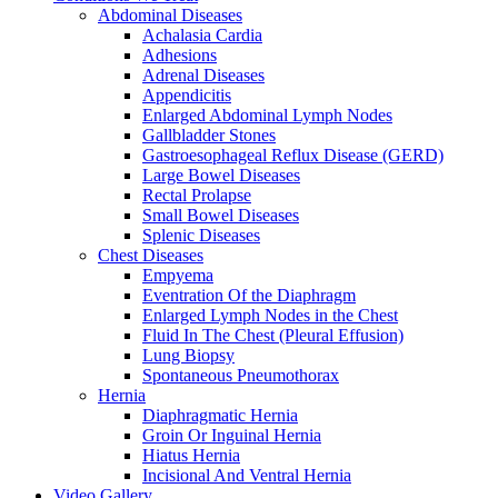
Abdominal Diseases
Achalasia Cardia
Adhesions
Adrenal Diseases
Appendicitis
Enlarged Abdominal Lymph Nodes
Gallbladder Stones
Gastroesophageal Reflux Disease (GERD)
Large Bowel Diseases
Rectal Prolapse
Small Bowel Diseases
Splenic Diseases
Chest Diseases
Empyema
Eventration Of the Diaphragm
Enlarged Lymph Nodes in the Chest
Fluid In The Chest (Pleural Effusion)
Lung Biopsy
Spontaneous Pneumothorax
Hernia
Diaphragmatic Hernia
Groin Or Inguinal Hernia
Hiatus Hernia
Incisional And Ventral Hernia
Video Gallery