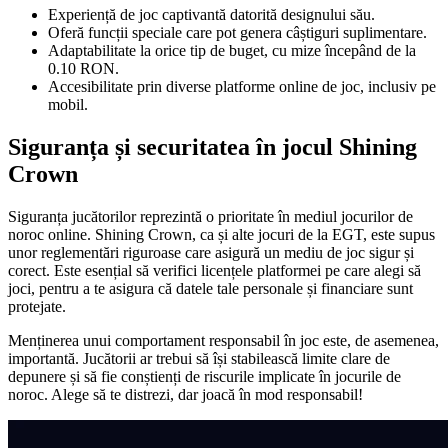
Experiență de joc captivantă datorită designului său.
Oferă funcții speciale care pot genera câștiguri suplimentare.
Adaptabilitate la orice tip de buget, cu mize începând de la
0.10 RON.
Accesibilitate prin diverse platforme online de joc, inclusiv pe
mobil.
Siguranța și securitatea în jocul Shining
Crown
Siguranța jucătorilor reprezintă o prioritate în mediul jocurilor de
noroc online. Shining Crown, ca și alte jocuri de la EGT, este supus
unor reglementări riguroase care asigură un mediu de joc sigur și
corect. Este esențial să verifici licențele platformei pe care alegi să
joci, pentru a te asigura că datele tale personale și financiare sunt
protejate.
Menținerea unui comportament responsabil în joc este, de asemenea,
importantă. Jucătorii ar trebui să își stabilească limite clare de
depunere și să fie conștienți de riscurile implicate în jocurile de
noroc. Alege să te distrezi, dar joacă în mod responsabil!