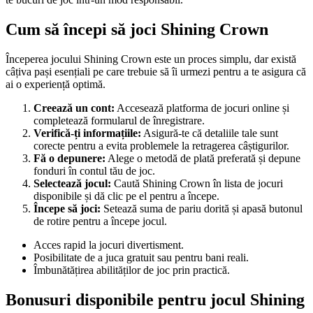
Cum să începi să joci Shining Crown
Începerea jocului Shining Crown este un proces simplu, dar există
câțiva pași esențiali pe care trebuie să îi urmezi pentru a te asigura că
ai o experiență optimă.
Creează un cont:
Accesează platforma de jocuri online și
completează formularul de înregistrare.
Verifică-ți informațiile:
Asigură-te că detaliile tale sunt
corecte pentru a evita problemele la retragerea câștigurilor.
Fă o depunere:
Alege o metodă de plată preferată și depune
fonduri în contul tău de joc.
Selectează jocul:
Caută Shining Crown în lista de jocuri
disponibile și dă clic pe el pentru a începe.
Începe să joci:
Setează suma de pariu dorită și apasă butonul
de rotire pentru a începe jocul.
Acces rapid la jocuri divertisment.
Posibilitate de a juca gratuit sau pentru bani reali.
Îmbunătățirea abilităților de joc prin practică.
Bonusuri disponibile pentru jocul Shining