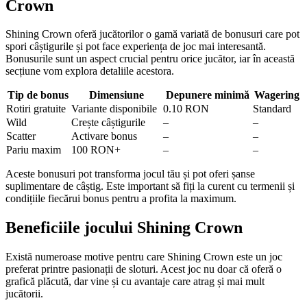
Crown
Shining Crown oferă jucătorilor o gamă variată de bonusuri care pot
spori câștigurile și pot face experiența de joc mai interesantă.
Bonusurile sunt un aspect crucial pentru orice jucător, iar în această
secțiune vom explora detaliile acestora.
Tip de bonus
Dimensiune
Depunere minimă
Wagering
Rotiri gratuite
Variante disponibile
0.10 RON
Standard
Wild
Crește câștigurile
–
–
Scatter
Activare bonus
–
–
Pariu maxim
100 RON+
–
–
Aceste bonusuri pot transforma jocul tău și pot oferi șanse
suplimentare de câștig. Este important să fiți la curent cu termenii și
condițiile fiecărui bonus pentru a profita la maximum.
Beneficiile jocului Shining Crown
Există numeroase motive pentru care Shining Crown este un joc
preferat printre pasionații de sloturi. Acest joc nu doar că oferă o
grafică plăcută, dar vine și cu avantaje care atrag și mai mult
jucătorii.