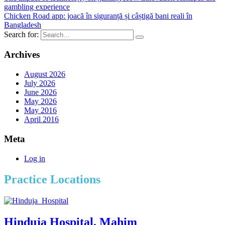
gambling experience
Chicken Road app: joacă în siguranță și câștigă bani reali în
Bangladesh
Search for:
Archives
August 2026
July 2026
June 2026
May 2026
May 2016
April 2016
Meta
Log in
Practice Locations
Hinduja Hospital, Mahim