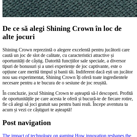
De ce să alegi Shining Crown în loc de
alte jocuri
Shining Crown reprezintă o alegere excelentă pentru jucătorii care
caută un joc de slot de calitate, cu caracteristici atractive și
oportunități de câștig. Datorită funcțiilor sale speciale, a diversor
tipuri de bonusuri și a unei experiențe de joc captivante, este o
opțiune care merită timpul și banii tăi. Indiferent dacă ești un jucător
nou sau experimentat, Shining Crown îți oferă toate ingredientele
necesare pentru a te bucura de o sesiune de joc reușită.
În concluzie, jocul Shining Crown te așteaptă să-l descoperi. Profită
de oportunitățile pe care acesta le oferă și bucură-te de fiecare rotire,
fie că alegi să joci gratuit sau pentru bani reali. Începe aventura ta
acum și vezi ce câștiguri te așteaptă!
Post navigation
The impact of technology on gaming How innovation reshapes the