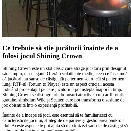
Ce trebuie să știe jucătorii înainte de a
folosi jocul Shining Crown
Shining Crown este un slot clasic care atrage jucătorii prin designul
său simplu, dar elegant. Oferă o volatilitate medie, ceea ce înseamnă
că jucătorii au șanse de câștig atât pe termen scurt, cât și pe termen
lung. RTP-ul (Return to Player) este un aspect crucial, acesta
indicând procentajul pe care jucătorii îl pot aștepta înapoi în timp.
Shining Crown se distinge prin bonusuri atractive, cum ar fi rotirile
gratuite, simboluri Wild și Scatter, care pot transforma o sesiune de
joc obișnuită într-o experiență profitabilă.
Înainte de a începe să joci, este esențial să te familiarizezi cu
caracteristicile jocului, strategiile de pariere și gestionarea bankroll-
ului. Aceste aspecte te pot ajuta să maximizezi șansele de câștig și să
te bucuri de joc într-un mod responsabil.