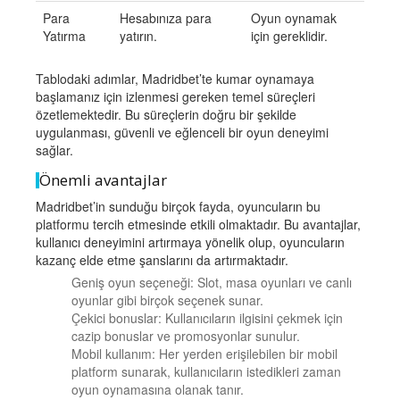
Para
Hesabınıza para
Oyun oynamak
Yatırma
yatırın.
için gereklidir.
Tablodaki adımlar, Madridbet’te kumar oynamaya
başlamanız için izlenmesi gereken temel süreçleri
özetlemektedir. Bu süreçlerin doğru bir şekilde
uygulanması, güvenli ve eğlenceli bir oyun deneyimi
sağlar.
Önemli avantajlar
Madridbet’in sunduğu birçok fayda, oyuncuların bu
platformu tercih etmesinde etkili olmaktadır. Bu avantajlar,
kullanıcı deneyimini artırmaya yönelik olup, oyuncuların
kazanç elde etme şanslarını da artırmaktadır.
Geniş oyun seçeneği: Slot, masa oyunları ve canlı
oyunlar gibi birçok seçenek sunar.
Çekici bonuslar: Kullanıcıların ilgisini çekmek için
cazip bonuslar ve promosyonlar sunulur.
Mobil kullanım: Her yerden erişilebilen bir mobil
platform sunarak, kullanıcıların istedikleri zaman
oyun oynamasına olanak tanır.