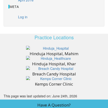
April 2016
META
Log in
Practice Locations
Hinduja Hospital, Mahim
Hinduja Hospital, Khar
Breach Candy Hospital
Kemps Corner Clinic
This page was last updated on: June 24th, 2026
Have A Question?