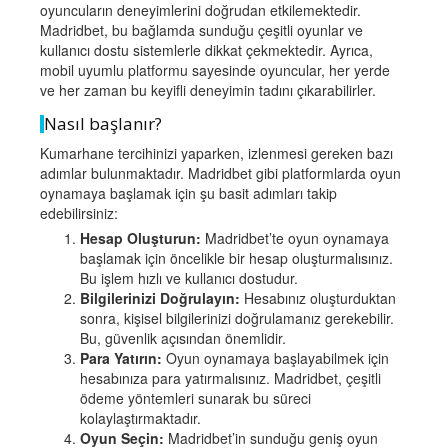
oyuncuların deneyimlerini doğrudan etkilemektedir.
Madridbet, bu bağlamda sunduğu çeşitli oyunlar ve
kullanıcı dostu sistemlerle dikkat çekmektedir. Ayrıca,
mobil uyumlu platformu sayesinde oyuncular, her yerde
ve her zaman bu keyifli deneyimin tadını çıkarabilirler.
Nasıl başlanır?
Kumarhane tercihinizi yaparken, izlenmesi gereken bazı
adımlar bulunmaktadır. Madridbet gibi platformlarda oyun
oynamaya başlamak için şu basit adımları takip
edebilirsiniz:
Hesap Oluşturun:
Madridbet’te oyun oynamaya
başlamak için öncelikle bir hesap oluşturmalısınız.
Bu işlem hızlı ve kullanıcı dostudur.
Bilgilerinizi Doğrulayın:
Hesabınız oluşturduktan
sonra, kişisel bilgilerinizi doğrulamanız gerekebilir.
Bu, güvenlik açısından önemlidir.
Para Yatırın:
Oyun oynamaya başlayabilmek için
hesabınıza para yatırmalısınız. Madridbet, çeşitli
ödeme yöntemleri sunarak bu süreci
kolaylaştırmaktadır.
Oyun Seçin:
Madridbet’in sunduğu geniş oyun