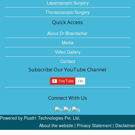
Laparoscopic Surgery
Thoracoscopic Surgery
Quick Access
About Dr Bhandarkar
Media
Video Gallery
Contact
Subscribe Our YouTube Channel
Connect With Us
Powered by
Plus91 Technologies Pvt. Ltd.
About the website
|
Privacy Statement
|
Disclaimer