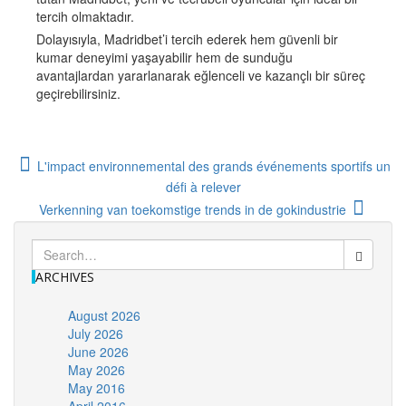
tercih olmaktadır.
Dolayısıyla, Madridbet’i tercih ederek hem güvenli bir
kumar deneyimi yaşayabilir hem de sunduğu
avantajlardan yararlanarak eğlenceli ve kazançlı bir süreç
geçirebilirsiniz.
L'impact environnemental des grands événements sportifs un
défi à relever
Verkenning van toekomstige trends in de gokindustrie
ARCHIVES
August 2026
July 2026
June 2026
May 2026
May 2016