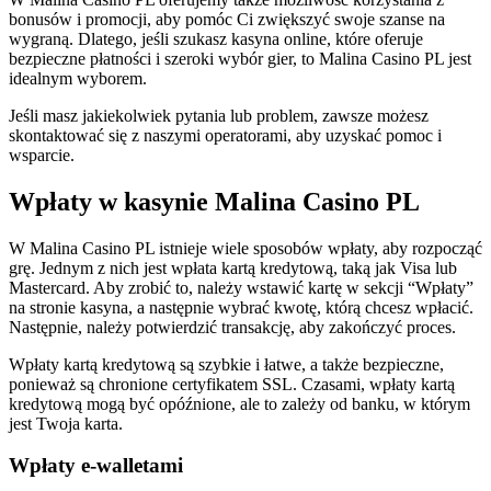
bonusów i promocji, aby pomóc Ci zwiększyć swoje szanse na
wygraną. Dlatego, jeśli szukasz kasyna online, które oferuje
bezpieczne płatności i szeroki wybór gier, to Malina Casino PL jest
idealnym wyborem.
Jeśli masz jakiekolwiek pytania lub problem, zawsze możesz
skontaktować się z naszymi operatorami, aby uzyskać pomoc i
wsparcie.
Wpłaty w kasynie Malina Casino PL
W Malina Casino PL istnieje wiele sposobów wpłaty, aby rozpocząć
grę. Jednym z nich jest wpłata kartą kredytową, taką jak Visa lub
Mastercard. Aby zrobić to, należy wstawić kartę w sekcji “Wpłaty”
na stronie kasyna, a następnie wybrać kwotę, którą chcesz wpłacić.
Następnie, należy potwierdzić transakcję, aby zakończyć proces.
Wpłaty kartą kredytową są szybkie i łatwe, a także bezpieczne,
ponieważ są chronione certyfikatem SSL. Czasami, wpłaty kartą
kredytową mogą być opóźnione, ale to zależy od banku, w którym
jest Twoja karta.
Wpłaty e-walletami