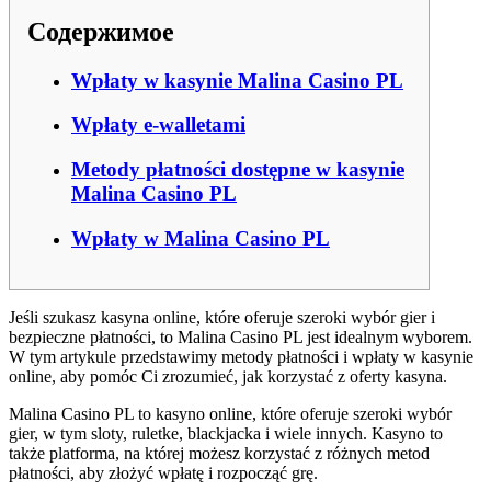
Содержимое
Wpłaty w kasynie Malina Casino PL
Wpłaty e-walletami
Metody płatności dostępne w kasynie
Malina Casino PL
Wpłaty w Malina Casino PL
Jeśli szukasz kasyna online, które oferuje szeroki wybór gier i
bezpieczne płatności, to Malina Casino PL jest idealnym wyborem.
W tym artykule przedstawimy metody płatności i wpłaty w kasynie
online, aby pomóc Ci zrozumieć, jak korzystać z oferty kasyna.
Malina Casino PL to kasyno online, które oferuje szeroki wybór
gier, w tym sloty, ruletke, blackjacka i wiele innych. Kasyno to
także platforma, na której możesz korzystać z różnych metod
płatności, aby złożyć wpłatę i rozpocząć grę.