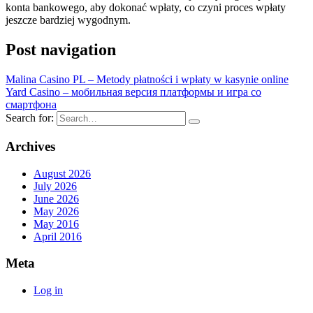
konta bankowego, aby dokonać wpłaty, co czyni proces wpłaty
jeszcze bardziej wygodnym.
Post navigation
Malina Casino PL – Metody płatności i wpłaty w kasynie online
Yard Casino – мобильная версия платформы и игра со
смартфона
Search for:
Archives
August 2026
July 2026
June 2026
May 2026
May 2016
April 2016
Meta
Log in