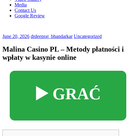
Media
Contact Us
Google Review
June 20, 2026
drdeepraj_bhandarkar
Uncategorized
Malina Casino PL – Metody płatności i
wpłaty w kasynie online
▶️ GRAĆ