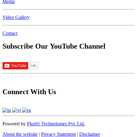
Media
Video Gallery
Contact
Subscribe Our YouTube Channel
Connect With Us
Powered by
Plus91 Technologies Pvt. Ltd.
About the website
|
Privacy Statement
|
Disclaimer