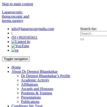
Skip to main content
Laparoscopic,
thoracoscopic and
hernia surgery
info@laparoscopyindia.com
Search for:
|
(91) 9920365611
Toggle navigation
Home
About Dr Deepraj Bhandarkar
Dr Deepraj Bhandarkar’s Profile
Academic Activity
Affiliations
Awards and Honours
Positions & Training
Presentations
Publications
Conditions We Treat