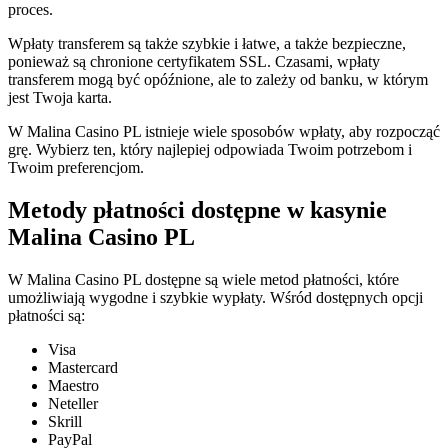
proces.
Wpłaty transferem są także szybkie i łatwe, a także bezpieczne,
ponieważ są chronione certyfikatem SSL. Czasami, wpłaty
transferem mogą być opóźnione, ale to zależy od banku, w którym
jest Twoja karta.
W Malina Casino PL istnieje wiele sposobów wpłaty, aby rozpocząć
grę. Wybierz ten, który najlepiej odpowiada Twoim potrzebom i
Twoim preferencjom.
Metody płatności dostępne w kasynie
Malina Casino PL
W Malina Casino PL dostępne są wiele metod płatności, które
umożliwiają wygodne i szybkie wypłaty. Wśród dostępnych opcji
płatności są:
Visa
Mastercard
Maestro
Neteller
Skrill
PayPal