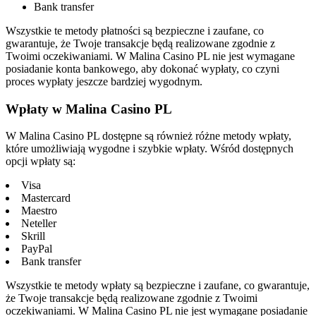
Bank transfer
Wszystkie te metody płatności są bezpieczne i zaufane, co
gwarantuje, że Twoje transakcje będą realizowane zgodnie z
Twoimi oczekiwaniami. W Malina Casino PL nie jest wymagane
posiadanie konta bankowego, aby dokonać wypłaty, co czyni
proces wypłaty jeszcze bardziej wygodnym.
Wpłaty w Malina Casino PL
W Malina Casino PL dostępne są również różne metody wpłaty,
które umożliwiają wygodne i szybkie wpłaty. Wśród dostępnych
opcji wpłaty są:
Visa
Mastercard
Maestro
Neteller
Skrill
PayPal
Bank transfer
Wszystkie te metody wpłaty są bezpieczne i zaufane, co gwarantuje,
że Twoje transakcje będą realizowane zgodnie z Twoimi
oczekiwaniami. W Malina Casino PL nie jest wymagane posiadanie