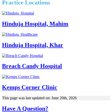
Practice Locations
Hinduja Hospital, Mahim
Hinduja Hospital, Khar
Breach Candy Hospital
Kemps Corner Clinic
This page was last updated on: June 20th, 2026
Have A Question?