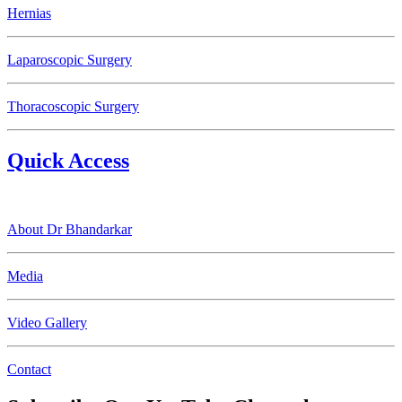
Hernias
Laparoscopic Surgery
Thoracoscopic Surgery
Quick Access
About Dr Bhandarkar
Media
Video Gallery
Contact