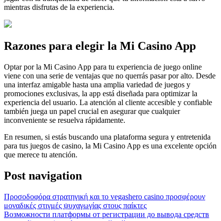
mientras disfrutas de la experiencia.
Razones para elegir la Mi Casino App
Optar por la Mi Casino App para tu experiencia de juego online
viene con una serie de ventajas que no querrás pasar por alto. Desde
una interfaz amigable hasta una amplia variedad de juegos y
promociones exclusivas, la app está diseñada para optimizar la
experiencia del usuario. La atención al cliente accesible y confiable
también juega un papel crucial en asegurar que cualquier
inconveniente se resuelva rápidamente.
En resumen, si estás buscando una plataforma segura y entretenida
para tus juegos de casino, la Mi Casino App es una excelente opción
que merece tu atención.
Post navigation
Προσοδοφόρα στρατηγική και το vegashero casino προσφέρουν
μοναδικές στιγμές ψυχαγωγίας στους παίκτες
Возможности платформы от регистрации до вывода средств