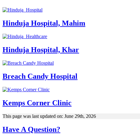
Hinduja Hospital, Mahim
Hinduja Hospital, Khar
Breach Candy Hospital
Kemps Corner Clinic
This page was last updated on: June 29th, 2026
Have A Question?