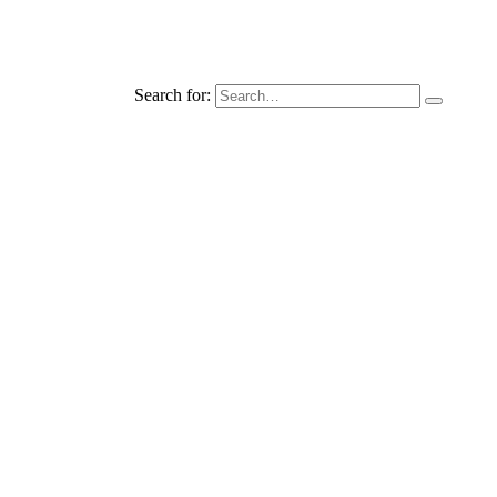
Search for: