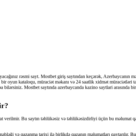
acağınız rəsmi sayt. Mostbet giriş saytından keçərək, Azerbaycanın məs
 bir oyun kataloqu, müraciət məkanı və 24 saatlik xidmət müraciətləri t
a bilərsiniz. Mostbet saytında azerbaycanda kazino saytlari arasında bir
ir?
 verilmir. Bu saytın təhlükəsiz və təhlükəsizdirliyi üçün bu məlumat 
bləği və qazanma tarixi ilə birlikdə qazanın məlumatları qaytarılır. B