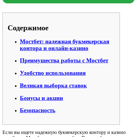
Содержимое
Мостбет: надежная букмекерская
контора и онлайн-казино
Преимущества работы с Мостбет
Удобство использования
Великая выборка ставок
Бонусы и акции
Безопасность
Если вы ищете надежную букмекерскую контору и казино