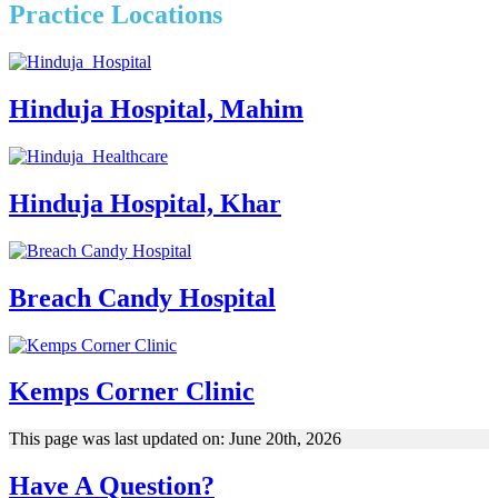
Practice Locations
Hinduja Hospital, Mahim
Hinduja Hospital, Khar
Breach Candy Hospital
Kemps Corner Clinic
This page was last updated on: June 20th, 2026
Have A Question?