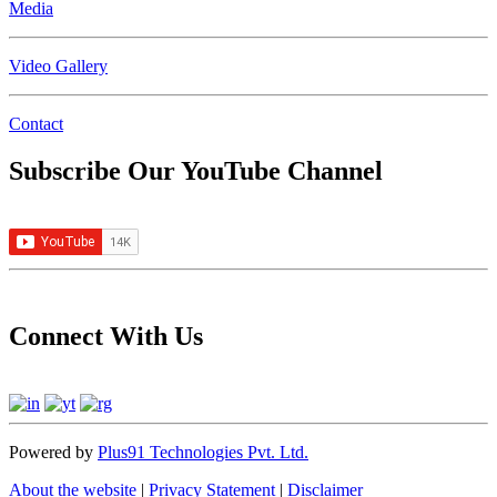
Media
Video Gallery
Contact
Subscribe Our YouTube Channel
Connect With Us
Powered by
Plus91 Technologies Pvt. Ltd.
About the website
|
Privacy Statement
|
Disclaimer