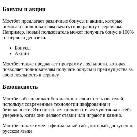
Бонусы и акции
Мостбет предлагает различные бонусы и акции, которые
помогают пользователям начать свою работу с сервисом.
Например, новый пользователь может получить бонус в 100%
от первого депозита.
Бонусы
Акции
Мостбет также предлагает программу лояльности, которая
позволяет пользователям получать бонусы и преимущества за
свою лояльность к сервису.
Безопасность
Мостбет обеспечивает безопасность своих пользователей,
используя современные технологии шифрования и
безопасности. Это позволяет пользователям чувствовать себя
уверенно, когда они делают ставки или играют в казино.
Мостбет также имеет официальный сайт, который доступен на
русском языке.