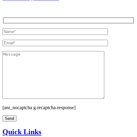
[anr_nocaptcha g-recaptcha-response]
Quick Links