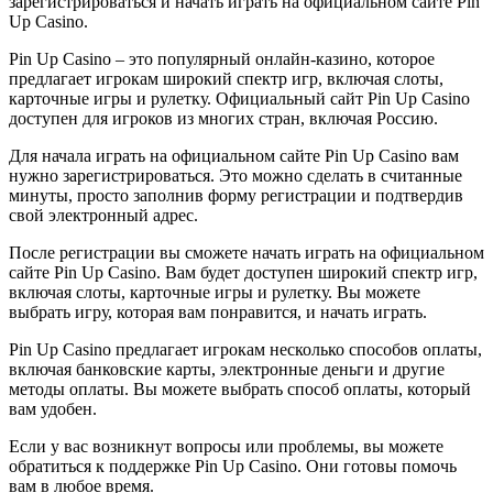
зарегистрироваться и начать играть на официальном сайте Pin
Up Casino.
Pin Up Casino – это популярный онлайн-казино, которое
предлагает игрокам широкий спектр игр, включая слоты,
карточные игры и рулетку. Официальный сайт Pin Up Casino
доступен для игроков из многих стран, включая Россию.
Для начала играть на официальном сайте Pin Up Casino вам
нужно зарегистрироваться. Это можно сделать в считанные
минуты, просто заполнив форму регистрации и подтвердив
свой электронный адрес.
После регистрации вы сможете начать играть на официальном
сайте Pin Up Casino. Вам будет доступен широкий спектр игр,
включая слоты, карточные игры и рулетку. Вы можете
выбрать игру, которая вам понравится, и начать играть.
Pin Up Casino предлагает игрокам несколько способов оплаты,
включая банковские карты, электронные деньги и другие
методы оплаты. Вы можете выбрать способ оплаты, который
вам удобен.
Если у вас возникнут вопросы или проблемы, вы можете
обратиться к поддержке Pin Up Casino. Они готовы помочь
вам в любое время.