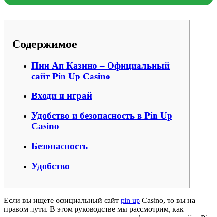
Содержимое
Пин Ап Казино – Официальный
сайт Pin Up Casino
Входи и играй
Удобство и безопасность в Pin Up
Casino
Безопасность
Удобство
Если вы ищете официальный сайт
pin up
Casino, то вы на
правом пути. В этом руководстве мы рассмотрим, как