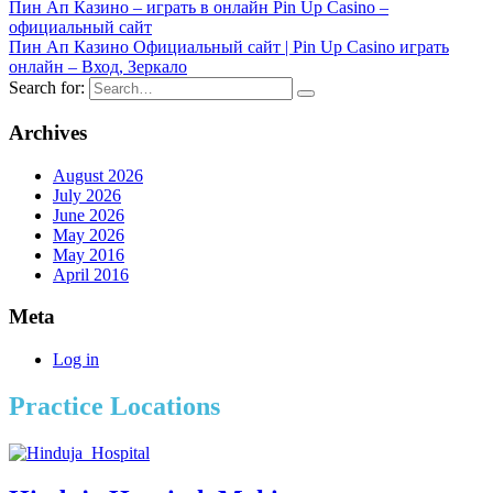
Пин Ап Казино – играть в онлайн Pin Up Casino –
официальный сайт
Пин Ап Казино Официальный сайт | Pin Up Casino играть
онлайн – Вход, Зеркало
Search for:
Archives
August 2026
July 2026
June 2026
May 2026
May 2016
April 2016
Meta
Log in
Practice Locations