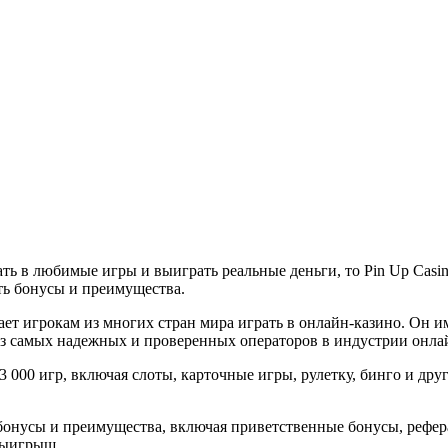
ть в любимые игры и выиграть реальные деньги, то Pin Up Casin
ать бонусы и преимущества.
ает игрокам из многих стран мира играть в онлайн-казино. Он 
 из самых надежных и проверенных операторов в индустрии онла
3 000 игр, включая слоты, карточные игры, рулетку, бинго и др
ь бонусы и преимущества, включая приветственные бонусы, рефе
выигрыш.