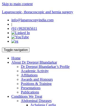
Skip to main content
Laparoscopic, thoracoscopic and hernia surgery
info@laparoscopyindia.com
|
(91) 9920365611
Toggle navigation
Home
About Dr Deepraj Bhandarkar
Dr Deepraj Bhandarkar’s Profile
Academic Activity
Affiliations
Awards and Honours
Positions & Training
Presentations
Publications
Conditions We Treat
Abdominal Diseases
Achalasia Cardia