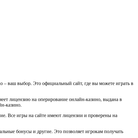
o – ваш выбор. Это официальный сайт, где вы можете играть в
имеет лицензию на оперирование онлайн-казино, выдана в
йн-казино.
угие. Все игры на сайте имеют лицензии и проверены на
ральные бонусы и другие. Это позволяет игрокам получать