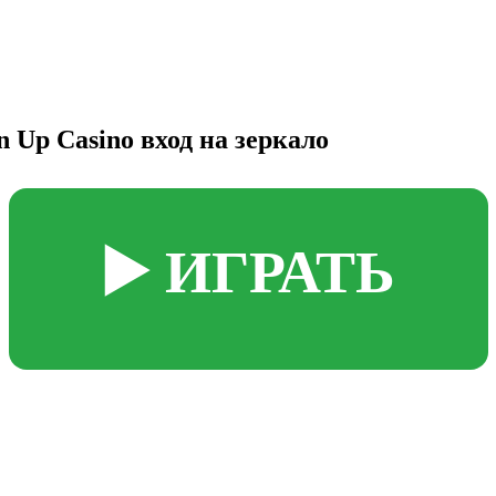
Up Casino вход на зеркало
▶️ ИГРАТЬ