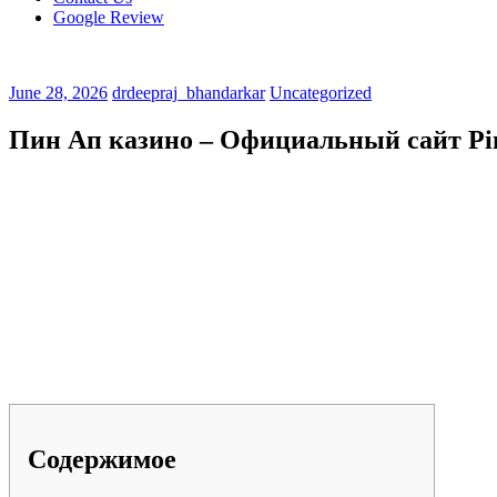
Google Review
June 28, 2026
drdeepraj_bhandarkar
Uncategorized
Пин Ап казино – Официальный сайт Pin 
Содержимое