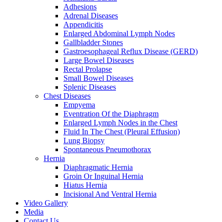
Adhesions
Adrenal Diseases
Appendicitis
Enlarged Abdominal Lymph Nodes
Gallbladder Stones
Gastroesophageal Reflux Disease (GERD)
Large Bowel Diseases
Rectal Prolapse
Small Bowel Diseases
Splenic Diseases
Chest Diseases
Empyema
Eventration Of the Diaphragm
Enlarged Lymph Nodes in the Chest
Fluid In The Chest (Pleural Effusion)
Lung Biopsy
Spontaneous Pneumothorax
Hernia
Diaphragmatic Hernia
Groin Or Inguinal Hernia
Hiatus Hernia
Incisional And Ventral Hernia
Video Gallery
Media
Contact Us