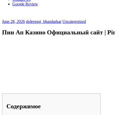
Google Review
June 28, 2026
drdeepraj_bhandarkar
Uncategorized
Пин Ап Казино Официальный сайт | Pin 
Содержимое