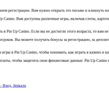
ием регистрации. Вам нужно открыть это письмо и кликнуть на 
Up Casino. Вам доступны различные игры, включая слоты, карточ
 в Pin Up Casino. Если вы не достигли этого возраста, то вам не
игроков. Вы можете получать бонусы за регистрацию, за депозит
игры в Pin Up Casino, чтобы понимать, как играть в казино и к
оплаты, чтобы защитить свои финансовые данные. Pin Up Casino
– Вход, Зеркало