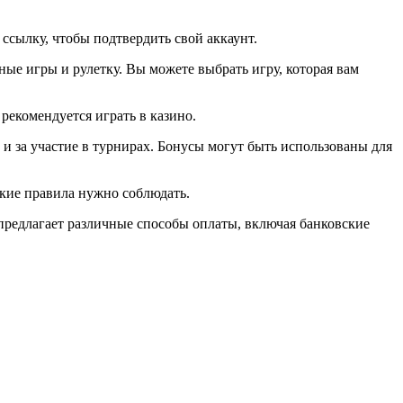
ссылку, чтобы подтвердить свой аккаунт.
ные игры и рулетку. Вы можете выбрать игру, которая вам
 рекомендуется играть в казино.
 и за участие в турнирах. Бонусы могут быть использованы для
акие правила нужно соблюдать.
 предлагает различные способы оплаты, включая банковские