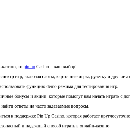
-казино, то
pin up
Casino – ваш выбор!
пектр игр, включая слоты, карточные игры, рулетку и другие а
е использовать функцию demo-режима для тестирования игр.
личные бонусы и акции, которые помогут вам начать играть с д
е найти ответы на часто задаваемые вопросы.
ься к поддержке Pin Up Casino, которая работает круглосуточно
безопасный и надежный способ играть в онлайн-казино.