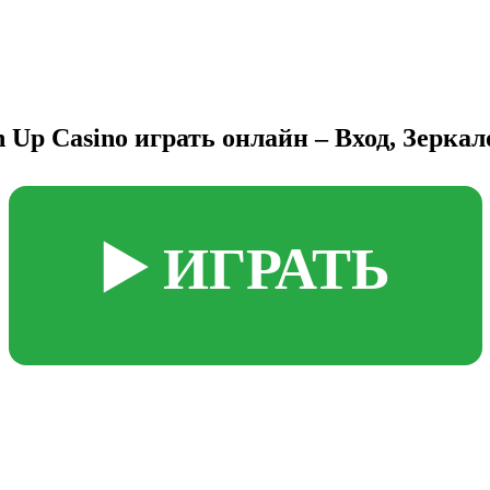
Up Casino играть онлайн – Вход, Зеркал
▶️ ИГРАТЬ