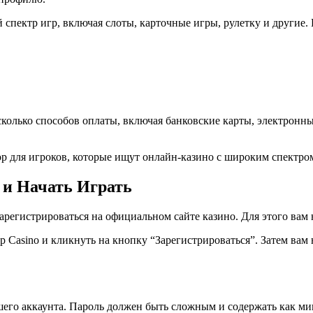
спектр игр, включая слоты, карточные игры, рулетку и другие. 
колько способов оплаты, включая банковские карты, электронны
ор для игроков, которые ищут онлайн-казино с широким спектро
 и Начать Играть
 зарегистрироваться на официальном сайте казино. Для этого ва
p Casino и кликнуть на кнопку “Зарегистрироваться”. Затем ва
его аккаунта. Пароль должен быть сложным и содержать как ми