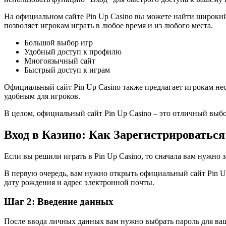
На официальном сайте Pin Up Casino вы можете найти широкий 
позволяет игрокам играть в любое время и из любого места.
Большой выбор игр
Удобный доступ к профилю
Многоязычный сайт
Быстрый доступ к играм
Официальный сайт Pin Up Casino также предлагает игрокам нес
удобным для игроков.
В целом, официальный сайт Pin Up Casino – это отличный выб
Вход в Казино: Как Зарегистрироваться
Если вы решили играть в Pin Up Casino, то сначала вам нужно
В первую очередь, вам нужно открыть официальный сайт Pin U
дату рождения и адрес электронной почты.
Шаг 2: Введение данных
После ввода личных данных вам нужно выбрать пароль для ваш