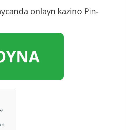
aycanda onlayn kazino Pin-
 OYNA
və
an