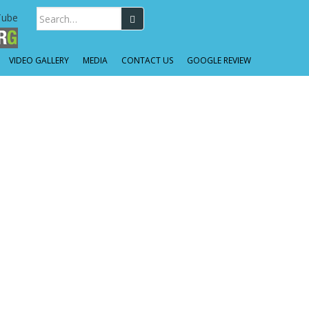
VIDEO GALLERY
MEDIA
CONTACT US
GOOGLE REVIEW