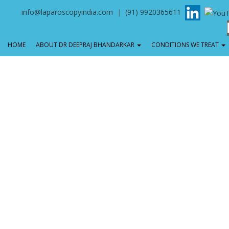
info@laparoscopyindia.com
|
(91) 9920365611
HOME
ABOUT DR DEEPRAJ BHANDARKAR
CONDITIONS WE TREAT