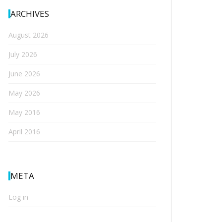
ARCHIVES
August 2026
July 2026
June 2026
May 2026
May 2016
April 2016
META
Log in