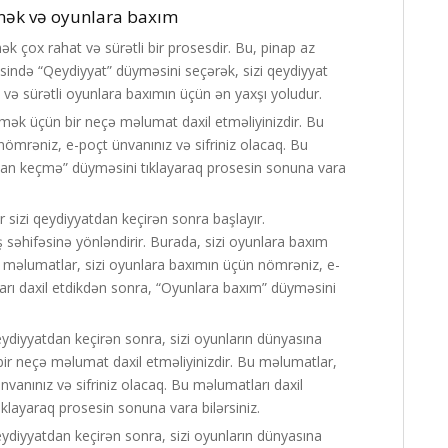
mək və oyunlara baxım
k çox rahat və sürətli bir prosesdir. Bu, pinap az
sində “Qeydiyyat” düyməsini seçərək, sizi qeydiyyat
ı və sürətli oyunlara baxımın üçün ən yaxşı yoludur.
mək üçün bir neçə məlumat daxil etməliyinizdir. Bu
ömrəniz, e-poçt ünvanınız və sifriniz olacaq. Bu
dan keçmə” düyməsini tıklayaraq prosesin sonuna vara
r sizi qeydiyyatdan keçirən sonra başlayır.
ş səhifəsinə yönləndirir. Burada, sizi oyunlara baxım
u məlumatlar, sizi oyunlara baxımın üçün nömrəniz, e-
ları daxil etdikdən sonra, “Oyunlara baxım” düyməsini
ydiyyatdan keçirən sonra, sizi oyunların dünyasına
bir neçə məlumat daxil etməliyinizdir. Bu məlumatlar,
vanınız və sifriniz olacaq. Bu məlumatları daxil
klayaraq prosesin sonuna vara bilərsiniz.
ydiyyatdan keçirən sonra, sizi oyunların dünyasına