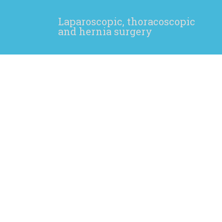
Skip to main content
Laparoscopic, thoracoscopic
and hernia surgery