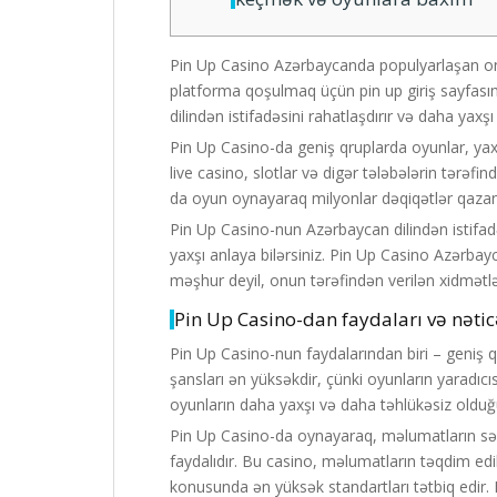
Pin Up Casino Azərbaycanda populyarlaşan onla
platforma qoşulmaq üçün pin up giriş sayfasın
dilindən istifadəsini rahatlaşdırır və daha yaxşı 
Pin Up Casino-da geniş qruplarda oyunlar, yax
live casino, slotlar və digər tələbələrin tərəfi
da oyun oynayaraq milyonlar dəqiqətlər qazan
Pin Up Casino-nun Azərbaycan dilindən istifadə
yaxşı anlaya bilərsiniz. Pin Up Casino Azərba
məşhur deyil, onun tərəfindən verilən xidmətlər
Pin Up Casino-dan faydaları və nətic
Pin Up Casino-nun faydalarından biri – geniş
şansları ən yüksəkdir, çünki oyunların yaradıcı
oyunların daha yaxşı və daha təhlükəsiz olduğ
Pin Up Casino-da oynayaraq, məlumatların sər
faydalıdır. Bu casino, məlumatların təqdim ed
konusunda ən yüksək standartları tətbiq edir