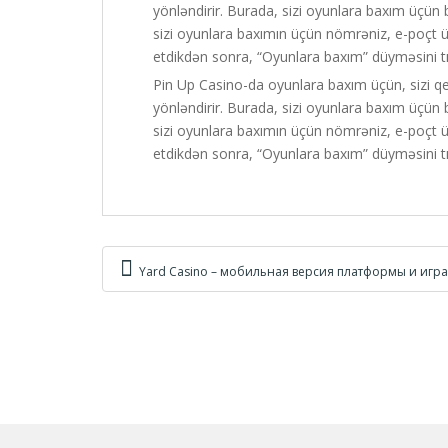
yönləndirir. Burada, sizi oyunlara baxım üçün 
sizi oyunlara baxımın üçün nömrəniz, e-poçt ün
etdikdən sonra, “Oyunlara baxım” düyməsini tı
Pin Up Casino-da oyunlara baxım üçün, sizi qe
yönləndirir. Burada, sizi oyunlara baxım üçün 
sizi oyunlara baxımın üçün nömrəniz, e-poçt ün
etdikdən sonra, “Oyunlara baxım” düyməsini tı
Yard Casino – мобильная версия платформы и игр