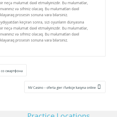
bir neçə məlumat daxil etməliyinizdir. Bu məlumatlar,
vanınız və sifriniz olacaq. Bu məlumatları daxil
klayaraq prosesin sonuna vara bilərsiniz.
ydiyyatdan keçirən sonra, sizi oyunların dünyasına
bir neçə məlumat daxil etməliyinizdir. Bu məlumatlar,
vanınız və sifriniz olacaq. Bu məlumatları daxil
klayaraq prosesin sonuna vara bilərsiniz.
а со смартфона
NV Casino – oferta gier i funkcje kasyna online
Practice Locations