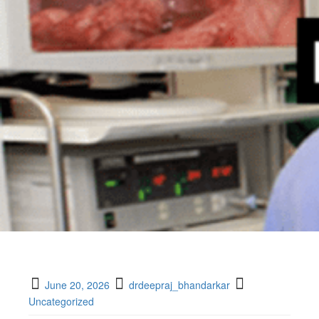
June 20, 2026
drdeepraj_bhandarkar
Uncategorized