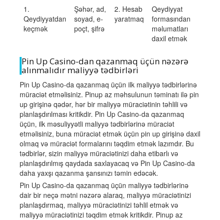
1.
Şəhər, ad,
2. Hesab
Qeydiyyat
Qeydiyyatdan
soyad, e-
yaratmaq
formasından
keçmək
poçt, şifrə
məlumatları
daxil etmək
Pin Up Casino-dan qazanmaq üçün nəzərə
alınmalıdır maliyyə tədbirləri
Pin Up Casino-da qazanmaq üçün ilk maliyyə tədbirlərinə
müraciət etməlisiniz. Pinup az məhsulunun təminatı ilə pin
up girişinə qədər, hər bir maliyyə müraciətinin təhlili və
planlaşdırılması kritikdir. Pin Up Casino-da qazanmaq
üçün, ilk məsuliyyətli maliyyə tədbirlərinə müraciət
etməlisiniz, buna müraciət etmək üçün pin up girişinə daxil
olmaq və müraciət formalarını təqdim etmək lazımdır. Bu
tədbirlər, sizin maliyyə müraciətinizi daha etibarlı və
planlaşdırılmış qaydada saxlayacaq və Pin Up Casino-da
daha yaxşı qazanma şansınızı təmin edəcək.
Pin Up Casino-da qazanmaq üçün maliyyə tədbirlərinə
dair bir neçə mətni nəzərə alaraq, maliyyə müraciətinizi
planlaşdırmaq, maliyyə müraciətinizi təhlil etmək və
maliyyə müraciətinizi təqdim etmək kritikdir. Pinup az