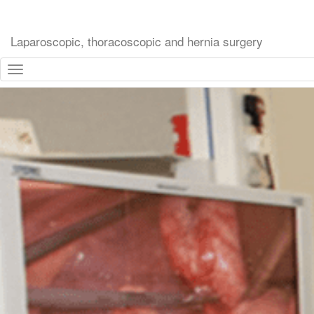
Laparoscopic, thoracoscopic and hernia surgery
Skip to main content