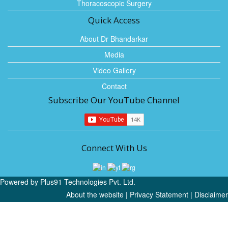
Thoracoscopic Surgery
Quick Access
About Dr Bhandarkar
Media
Video Gallery
Contact
Subscribe Our YouTube Channel
Connect With Us
Powered by
Plus91 Technologies Pvt. Ltd.
About the website
|
Privacy Statement
|
Disclaimer