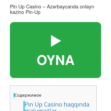
Pin Up Casino – Azərbaycanda onlayn
kazino Pin-Up
▶️
OYNA
Содержимое
Pin Up Casino haqqında
məlumatlar