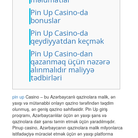
Pin Up Casino-da
bonuslar
Pin Up Casino-da
qeydiyyatdan keçmək
Pin Up Casino-dan
qazanmaq üçün nəzərə
alınmalıdır maliyyə
tədbirləri
pin up
Casino – bu Azərbaycanlı qazinolara malik, ən
yaxşı və mütənabbi onlayn qazino tərəfindən təqdim
olunmuş, ən geniş qazino səhifəsidir. Pin Up giriş
proqramı, Azərbaycanlılar üçün ən yaxşı şans və
qazinolara dair şansı təmin etmək üçün yaradılmışdır.
Pinup casino, Azərbaycanın qazinolara malik milyonlarca
istifadəçiyə müraciət etmək üçün ən yaxşı platforma