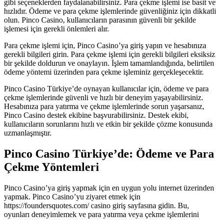
gibi seçeneklerden faydalanabilirsiniz. Para çekme işlemi ise basit ve
hızlıdır. Ödeme ve para çekme işlemlerinde güvenliğiniz için dikkatli
olun. Pinco Casino, kullanıcıların parasının güvenli bir şekilde
işlemesi için gerekli önlemleri alır.
Para çekme işlemi için, Pinco Casino’ya giriş yapın ve hesabınıza
gerekli bilgileri girin. Para çekme işlemi için gerekli bilgileri eksiksiz
bir şekilde doldurun ve onaylayın. İşlem tamamlandığında, belirtilen
ödeme yöntemi üzerinden para çekme işleminiz gerçekleşecektir.
Pinco Casino Türkiye’de oynayan kullanıcılar için, ödeme ve para
çekme işlemlerinde güvenli ve hızlı bir deneyim yaşayabilirsiniz.
Hesabınıza para yatırma ve çekme işlemlerinde sorun yaşarsanız,
Pinco Casino destek ekibine başvurabilirsiniz. Destek ekibi,
kullanıcıların sorunlarını hızlı ve etkin bir şekilde çözme konusunda
uzmanlaşmıştır.
Pinco Casino Türkiye’de: Ödeme ve Para
Çekme Yöntemleri
Pinco Casino’ya giriş yapmak için en uygun yolu internet üzerinden
yapmak. Pinco Casino’yu ziyaret etmek için
https://foundersquotes.com/ casino giriş sayfasına gidin. Bu,
oyunları deneyimlemek ve para yatırma veya çekme işlemlerini