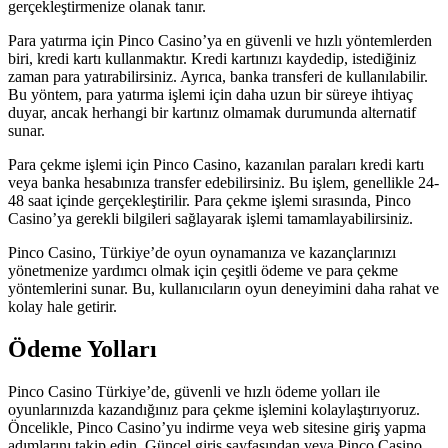
gerçekleştirmenize olanak tanır.
Para yatırma için Pinco Casino’ya en güvenli ve hızlı yöntemlerden
biri, kredi kartı kullanmaktır. Kredi kartınızı kaydedip, istediğiniz
zaman para yatırabilirsiniz. Ayrıca, banka transferi de kullanılabilir.
Bu yöntem, para yatırma işlemi için daha uzun bir süreye ihtiyaç
duyar, ancak herhangi bir kartınız olmamak durumunda alternatif
sunar.
Para çekme işlemi için Pinco Casino, kazanılan paraları kredi kartı
veya banka hesabınıza transfer edebilirsiniz. Bu işlem, genellikle 24-
48 saat içinde gerçekleştirilir. Para çekme işlemi sırasında, Pinco
Casino’ya gerekli bilgileri sağlayarak işlemi tamamlayabilirsiniz.
Pinco Casino, Türkiye’de oyun oynamanıza ve kazançlarınızı
yönetmenize yardımcı olmak için çeşitli ödeme ve para çekme
yöntemlerini sunar. Bu, kullanıcıların oyun deneyimini daha rahat ve
kolay hale getirir.
Ödeme Yolları
Pinco Casino Türkiye’de, güvenli ve hızlı ödeme yolları ile
oyunlarınızda kazandığınız para çekme işlemini kolaylaştırıyoruz.
Öncelikle, Pinco Casino’yu indirme veya web sitesine giriş yapma
adımlarını takip edin. Güncel giriş sayfasından veya Pinco Casino