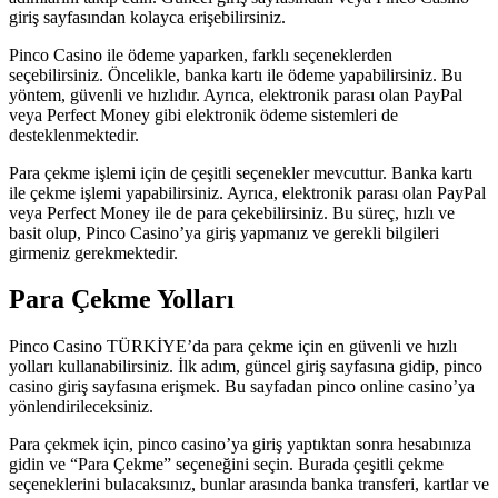
giriş sayfasından kolayca erişebilirsiniz.
Pinco Casino ile ödeme yaparken, farklı seçeneklerden
seçebilirsiniz. Öncelikle, banka kartı ile ödeme yapabilirsiniz. Bu
yöntem, güvenli ve hızlıdır. Ayrıca, elektronik parası olan PayPal
veya Perfect Money gibi elektronik ödeme sistemleri de
desteklenmektedir.
Para çekme işlemi için de çeşitli seçenekler mevcuttur. Banka kartı
ile çekme işlemi yapabilirsiniz. Ayrıca, elektronik parası olan PayPal
veya Perfect Money ile de para çekebilirsiniz. Bu süreç, hızlı ve
basit olup, Pinco Casino’ya giriş yapmanız ve gerekli bilgileri
girmeniz gerekmektedir.
Para Çekme Yolları
Pinco Casino TÜRKİYE’da para çekme için en güvenli ve hızlı
yolları kullanabilirsiniz. İlk adım, güncel giriş sayfasına gidip, pinco
casino giriş sayfasına erişmek. Bu sayfadan pinco online casino’ya
yönlendirileceksiniz.
Para çekmek için, pinco casino’ya giriş yaptıktan sonra hesabınıza
gidin ve “Para Çekme” seçeneğini seçin. Burada çeşitli çekme
seçeneklerini bulacaksınız, bunlar arasında banka transferi, kartlar ve