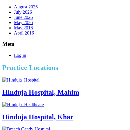
August 2026
July 2026
June 2026
May 2026
May 2016
April 2016
Meta
Log in
Practice Locations
Hinduja Hospital, Mahim
Hinduja Hospital, Khar