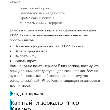
казино.
Большой выбор игр
Безопасность и надежность
Промокоды и бонусы
Многоязычный интерфейс
Если вы хотите начать играть на официальном сайте
Pinco Казино, то вам нужно выполнить несколько
простых шагов:
Зайти на официальный сайт Pinco Казино
Зарегистрироваться
Выбрать игру
Начать играть
Вам не нужно искать зеркало Pinco Казино, потому что
официальный сайт доступен для всех игроков. Вам не
нужно беспокоиться о безопасности, потому что
официальный сайт Pinco Казино защищен от хакеров и
других угроз.
Вход на зеркало
Как найти зеркало Pinco
Казино