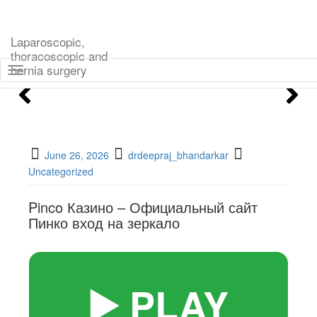
Laparoscopic,
thoracoscopic and
hernia surgery
Toggle
Skip to main content
June 26, 2026
drdeepraj_bhandarkar
Uncategorized
Pinco Казино – Официальный сайт
Пинко вход на зеркало
▶️ PLAY