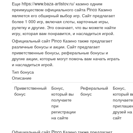
Еще https://www.baza-artistov.ru/ казино одним
преимуществом официального сайта Pinco Казино
является его обширный выбор игр. Сайт предлагает
более 1 000 игр, включая слоты, карточные игры,
рулетку и другие. Это означает, что вы можете найти
игру, которая вам понравится, и насладиться игрой.
Официальный сайт Pinco Казино также предлагает
различные бонусы и акции. Сайт предлагает
приветственные бонусы, реферальные бонусы и
другие акции, которые могут помочь вам начать играть
и насладиться игрой.
Тип бонуса
Описание
Приветственный
Бонус,
Реферальный
Бонус,
бонус
который вы
бонус
который в
получаете
получаете
при
приглаше
регистрации
друзей на
на сайте
сайт
Официальный сайт Pinco Казино также предлагает