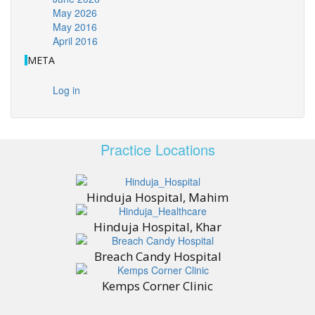
May 2026
May 2016
April 2016
META
Log in
Practice Locations
Hinduja Hospital, Mahim
Hinduja Hospital, Khar
Breach Candy Hospital
Kemps Corner Clinic