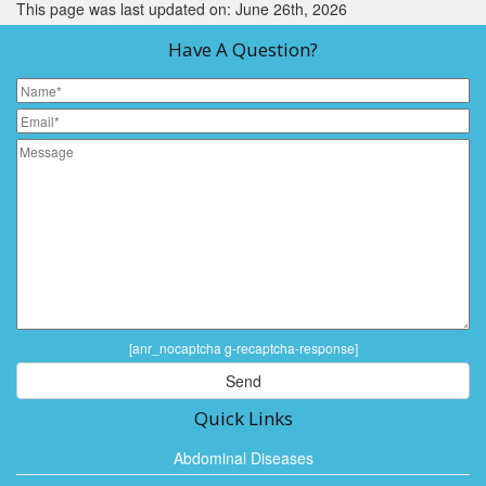
This page was last updated on: June 26th, 2026
Have A Question?
[anr_nocaptcha g-recaptcha-response]
Quick Links
Abdominal Diseases