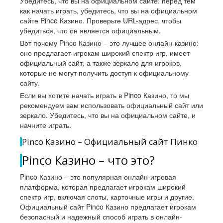
Убедитесь, что вы на официальном сайте: перед тем
как начать играть, убедитесь, что вы на официальном
сайте Pinco Казино. Проверьте URL-адрес, чтобы
убедиться, что он является официальным.
Вот почему Pinco Казино – это лучшее онлайн-казино:
оно предлагает игрокам широкий спектр игр, имеет
официальный сайт, а также зеркало для игроков,
которые не могут получить доступ к официальному
сайту.
Если вы хотите начать играть в Pinco Казино, то мы
рекомендуем вам использовать официальный сайт или
зеркало. Убедитесь, что вы на официальном сайте, и
начните играть.
Pinco Казино – Официальный сайт Пинко
Pinco Казино – что это?
Pinco Казино – это популярная онлайн-игровая
платформа, которая предлагает игрокам широкий
спектр игр, включая слоты, карточные игры и другие.
Официальный сайт Pinco Казино предлагает игрокам
безопасный и надежный способ играть в онлайн-