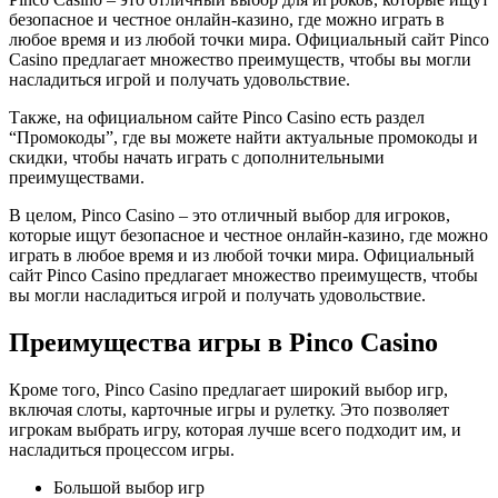
безопасное и честное онлайн-казино, где можно играть в
любое время и из любой точки мира. Официальный сайт Pinco
Casino предлагает множество преимуществ, чтобы вы могли
насладиться игрой и получать удовольствие.
Также, на официальном сайте Pinco Casino есть раздел
“Промокоды”, где вы можете найти актуальные промокоды и
скидки, чтобы начать играть с дополнительными
преимуществами.
В целом, Pinco Casino – это отличный выбор для игроков,
которые ищут безопасное и честное онлайн-казино, где можно
играть в любое время и из любой точки мира. Официальный
сайт Pinco Casino предлагает множество преимуществ, чтобы
вы могли насладиться игрой и получать удовольствие.
Преимущества игры в Pinco Casino
Кроме того, Pinco Casino предлагает широкий выбор игр,
включая слоты, карточные игры и рулетку. Это позволяет
игрокам выбрать игру, которая лучше всего подходит им, и
насладиться процессом игры.
Большой выбор игр