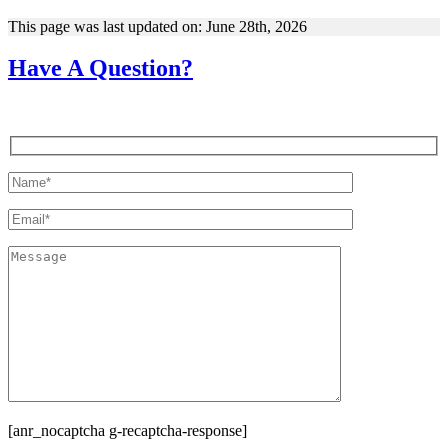
This page was last updated on: June 28th, 2026
Have A Question?
[anr_nocaptcha g-recaptcha-response]