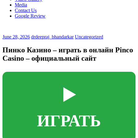
Media
Contact Us
Google Review
June 28, 2026
drdeepraj_bhandarkar
Uncategorized
Пинко Казино – играть в онлайн Pinco
Casino – официальный сайт
▶️
ИГРАТЬ