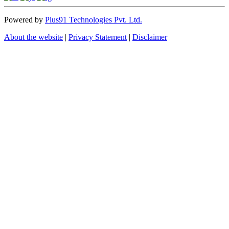
Powered by
Plus91 Technologies Pvt. Ltd.
About the website
|
Privacy Statement
|
Disclaimer