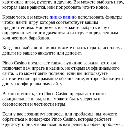
карточные игры, рулетку и другие. Вы можете выбрать игру,
которая вам нравится, или попробовать что-то новое.
Кроме того, вы можете
пинко казино
использовать фильтры,
чтобы найти игру, которая соответствует вашим
предпочтениям. Например, вы можете выбрать игру с
определенным типом джекпота или игру с определенным
количеством барабанов.
Когда вы выбрали игру, вы можете начать играть, используя
деньги из вашего аккаунта или депозит.
Pinco Casino предлагает также функцию зеркала, которая
позволяет вам играть в казино, не открывая официального
сайта. Это может быть полезно, если вы используете
антивирусное программное обеспечение, которое блокирует
доступ к официальному сайту.
Важно помнить, что Pinco Casino предлагает только
официальные игры, и вы можете быть уверены в
безопасности и честности игры.
Если у вас возникнут вопросы или проблемы, вы можете
обратиться к поддержке Pinco Casino, которая работает
круглосуточно, чтобы помочь вам решить любые проблемы.