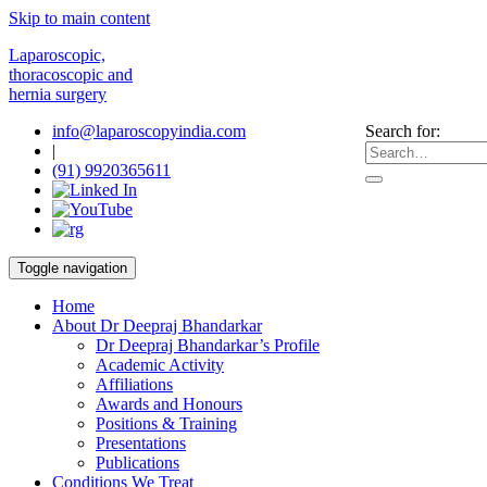
Skip to main content
Laparoscopic,
thoracoscopic and
hernia surgery
info@laparoscopyindia.com
Search for:
|
(91) 9920365611
Toggle navigation
Home
About Dr Deepraj Bhandarkar
Dr Deepraj Bhandarkar’s Profile
Academic Activity
Affiliations
Awards and Honours
Positions & Training
Presentations
Publications
Conditions We Treat