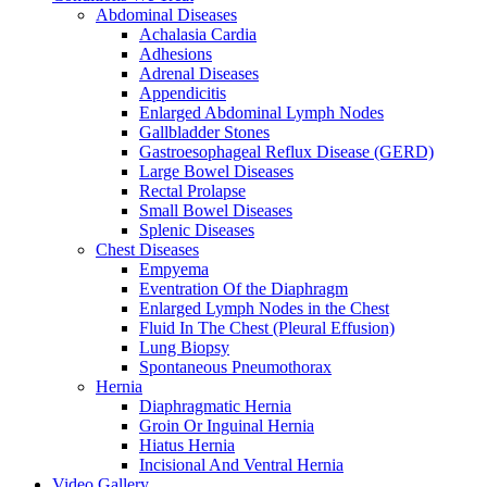
Abdominal Diseases
Achalasia Cardia
Adhesions
Adrenal Diseases
Appendicitis
Enlarged Abdominal Lymph Nodes
Gallbladder Stones
Gastroesophageal Reflux Disease (GERD)
Large Bowel Diseases
Rectal Prolapse
Small Bowel Diseases
Splenic Diseases
Chest Diseases
Empyema
Eventration Of the Diaphragm
Enlarged Lymph Nodes in the Chest
Fluid In The Chest (Pleural Effusion)
Lung Biopsy
Spontaneous Pneumothorax
Hernia
Diaphragmatic Hernia
Groin Or Inguinal Hernia
Hiatus Hernia
Incisional And Ventral Hernia
Video Gallery