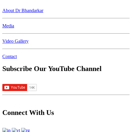
About Dr Bhandarkar
Media
Video Gallery
Contact
Subscribe Our YouTube Channel
Connect With Us