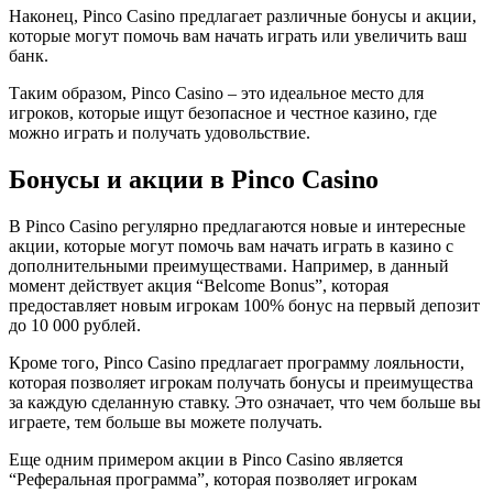
Наконец, Pinco Casino предлагает различные бонусы и акции,
которые могут помочь вам начать играть или увеличить ваш
банк.
Таким образом, Pinco Casino – это идеальное место для
игроков, которые ищут безопасное и честное казино, где
можно играть и получать удовольствие.
Бонусы и акции в Pinco Casino
В Pinco Casino регулярно предлагаются новые и интересные
акции, которые могут помочь вам начать играть в казино с
дополнительными преимуществами. Например, в данный
момент действует акция “Вelcome Bonus”, которая
предоставляет новым игрокам 100% бонус на первый депозит
до 10 000 рублей.
Кроме того, Pinco Casino предлагает программу лояльности,
которая позволяет игрокам получать бонусы и преимущества
за каждую сделанную ставку. Это означает, что чем больше вы
играете, тем больше вы можете получать.
Еще одним примером акции в Pinco Casino является
“Реферальная программа”, которая позволяет игрокам