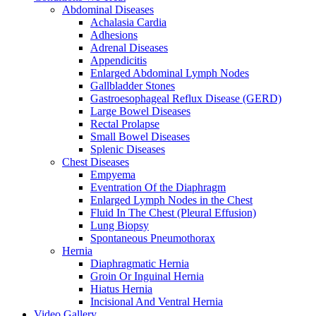
Abdominal Diseases
Achalasia Cardia
Adhesions
Adrenal Diseases
Appendicitis
Enlarged Abdominal Lymph Nodes
Gallbladder Stones
Gastroesophageal Reflux Disease (GERD)
Large Bowel Diseases
Rectal Prolapse
Small Bowel Diseases
Splenic Diseases
Chest Diseases
Empyema
Eventration Of the Diaphragm
Enlarged Lymph Nodes in the Chest
Fluid In The Chest (Pleural Effusion)
Lung Biopsy
Spontaneous Pneumothorax
Hernia
Diaphragmatic Hernia
Groin Or Inguinal Hernia
Hiatus Hernia
Incisional And Ventral Hernia
Video Gallery