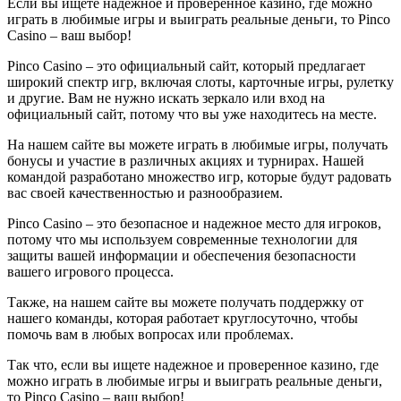
Если вы ищете надежное и проверенное казино, где можно
играть в любимые игры и выиграть реальные деньги, то Pinco
Casino – ваш выбор!
Pinco Casino – это официальный сайт, который предлагает
широкий спектр игр, включая слоты, карточные игры, рулетку
и другие. Вам не нужно искать зеркало или вход на
официальный сайт, потому что вы уже находитесь на месте.
На нашем сайте вы можете играть в любимые игры, получать
бонусы и участие в различных акциях и турнирах. Нашей
командой разработано множество игр, которые будут радовать
вас своей качественностью и разнообразием.
Pinco Casino – это безопасное и надежное место для игроков,
потому что мы используем современные технологии для
защиты вашей информации и обеспечения безопасности
вашего игрового процесса.
Также, на нашем сайте вы можете получать поддержку от
нашего команды, которая работает круглосуточно, чтобы
помочь вам в любых вопросах или проблемах.
Так что, если вы ищете надежное и проверенное казино, где
можно играть в любимые игры и выиграть реальные деньги,
то Pinco Casino – ваш выбор!