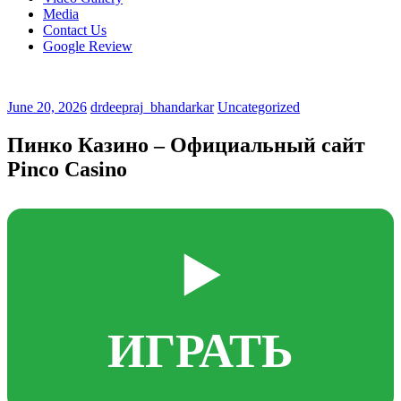
Media
Contact Us
Google Review
June 20, 2026
drdeepraj_bhandarkar
Uncategorized
Пинко Казино – Официальный сайт
Pinco Casino
▶️
ИГРАТЬ