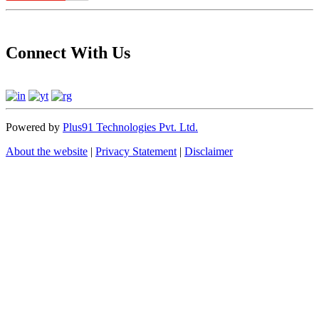
Connect With Us
Powered by
Plus91 Technologies Pvt. Ltd.
About the website
|
Privacy Statement
|
Disclaimer