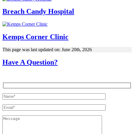
Breach Candy Hospital
Kemps Corner Clinic
This page was last updated on: June 20th, 2026
Have A Question?