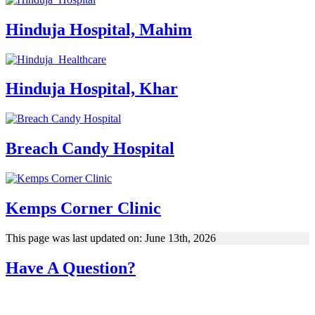
Hinduja Hospital, Mahim
Hinduja Hospital, Khar
Breach Candy Hospital
Kemps Corner Clinic
This page was last updated on: June 13th, 2026
Have A Question?