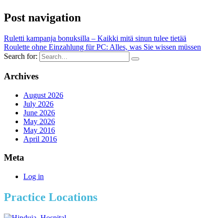
Post navigation
Ruletti kampanja bonuksilla – Kaikki mitä sinun tulee tietää
Roulette ohne Einzahlung für PC: Alles, was Sie wissen müssen
Search for:
Archives
August 2026
July 2026
June 2026
May 2026
May 2016
April 2016
Meta
Log in
Practice Locations