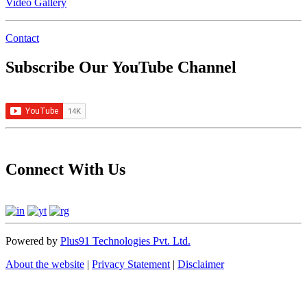
Video Gallery
Contact
Subscribe Our YouTube Channel
Connect With Us
Powered by
Plus91 Technologies Pvt. Ltd.
About the website
|
Privacy Statement
|
Disclaimer