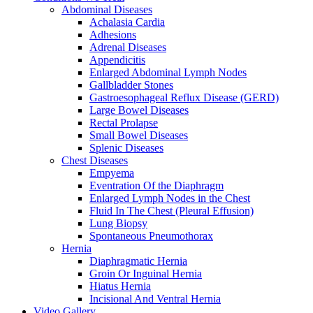
Abdominal Diseases
Achalasia Cardia
Adhesions
Adrenal Diseases
Appendicitis
Enlarged Abdominal Lymph Nodes
Gallbladder Stones
Gastroesophageal Reflux Disease (GERD)
Large Bowel Diseases
Rectal Prolapse
Small Bowel Diseases
Splenic Diseases
Chest Diseases
Empyema
Eventration Of the Diaphragm
Enlarged Lymph Nodes in the Chest
Fluid In The Chest (Pleural Effusion)
Lung Biopsy
Spontaneous Pneumothorax
Hernia
Diaphragmatic Hernia
Groin Or Inguinal Hernia
Hiatus Hernia
Incisional And Ventral Hernia
Video Gallery