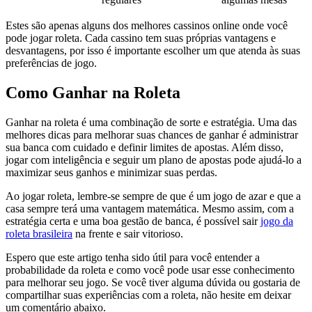
Estes são apenas alguns dos melhores cassinos online onde você
pode jogar roleta. Cada cassino tem suas próprias vantagens e
desvantagens, por isso é importante escolher um que atenda às suas
preferências de jogo.
Como Ganhar na Roleta
Ganhar na roleta é uma combinação de sorte e estratégia. Uma das
melhores dicas para melhorar suas chances de ganhar é administrar
sua banca com cuidado e definir limites de apostas. Além disso,
jogar com inteligência e seguir um plano de apostas pode ajudá-lo a
maximizar seus ganhos e minimizar suas perdas.
Ao jogar roleta, lembre-se sempre de que é um jogo de azar e que a
casa sempre terá uma vantagem matemática. Mesmo assim, com a
estratégia certa e uma boa gestão de banca, é possível sair
jogo da
roleta brasileira
na frente e sair vitorioso.
Espero que este artigo tenha sido útil para você entender a
probabilidade da roleta e como você pode usar esse conhecimento
para melhorar seu jogo. Se você tiver alguma dúvida ou gostaria de
compartilhar suas experiências com a roleta, não hesite em deixar
um comentário abaixo.