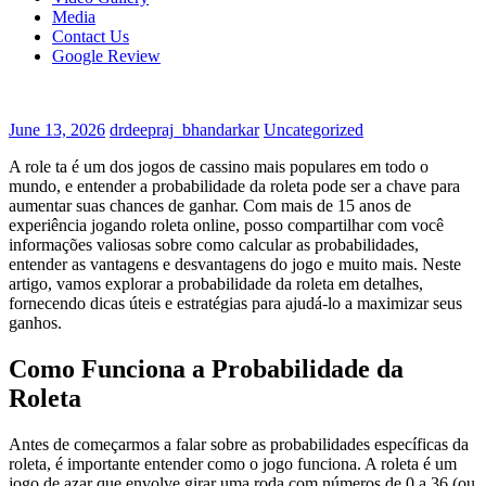
Media
Contact Us
Google Review
June 13, 2026
drdeepraj_bhandarkar
Uncategorized
A role ta é um dos jogos de cassino mais populares em todo o
mundo, e entender a probabilidade da roleta pode ser a chave para
aumentar suas chances de ganhar. Com mais de 15 anos de
experiência jogando roleta online, posso compartilhar com você
informações valiosas sobre como calcular as probabilidades,
entender as vantagens e desvantagens do jogo
e muito mais. Neste
artigo, vamos explorar a probabilidade da roleta em detalhes,
fornecendo dicas úteis e estratégias para ajudá-lo a maximizar seus
ganhos.
Como Funciona a Probabilidade da
Roleta
Antes de começarmos a falar sobre as probabilidades específicas da
roleta, é importante entender como o jogo funciona. A roleta é um
jogo de azar que envolve girar uma roda com números de 0 a 36 (ou