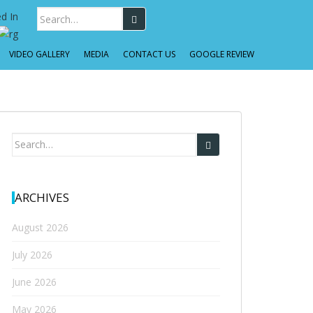
VIDEO GALLERY
MEDIA
CONTACT US
GOOGLE REVIEW
ARCHIVES
August 2026
July 2026
June 2026
May 2026