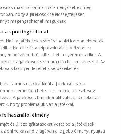
soknak maximalizálni a nyereményeiket és még
zonban, hogy a játékosok felelősségteljesen
mennyit megengedhetnek maguknak.
at a sportingbull-nál
eket kínál a játékosok számára. A platformon elérhetők
ll, a Neteller és a kriptovaluták is. A fizetések
nyen befizethetik és kifizetheti a nyereményeiket. A
s biztosít a játékosok számára élő chat-en keresztül. Az
átékosok könnyen feltehetik kérdéseiket és
ot, és számos eszközt kínál a játékosoknak a
rmon elérhetők a befizetési limitek, a veszteség
őrzése. A játékosok bármikor aktiválhatják ezeket az
rzik, hogy problémájuk van a játékkal.
s felhasználói élmény
ormját és új szolgáltatásokat vezet be a játékosok
 az online kaszinó világában a legjobb élményt nyújtsa