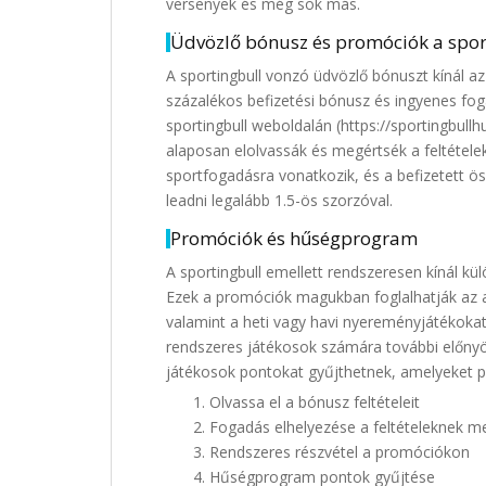
versenyek és még sok más.
Üdvözlő bónusz és promóciók a spor
A sportingbull vonzó üdvözlő bónuszt kínál a
százalékos befizetési bónusz és ingyenes fog
sportingbull weboldalán (https://sportingbull
alaposan elolvassák és megértsék a feltételek
sportfogadásra vonatkozik, és a befizetett ö
leadni legalább 1.5-ös szorzóval.
Promóciók és hűségprogram
A sportingbull emellett rendszeresen kínál k
Ezek a promóciók magukban foglalhatják az 
valamint a heti vagy havi nyereményjátékokat
rendszeres játékosok számára további előnyö
játékosok pontokat gyűjthetnek, amelyeket pé
Olvassa el a bónusz feltételeit
Fogadás elhelyezése a feltételeknek m
Rendszeres részvétel a promóciókon
Hűségprogram pontok gyűjtése