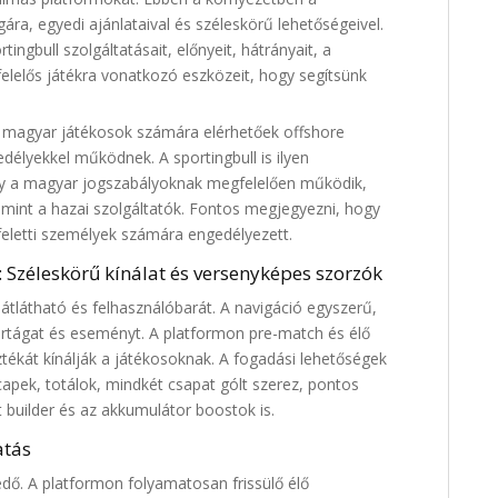
a, egyedi ajánlataival és széleskörű lehetőségeivel.
ingbull szolgáltatásait, előnyeit, hátrányait, a
 felelős játékra vonatkozó eszközeit, hogy segítsünk
a magyar játékosok számára elérhetőek offshore
élyekkel működnek. A sportingbull is ilyen
hogy a magyar jogszabályoknak megfelelően működik,
, mint a hazai szolgáltatók. Fontos megjegyezni, hogy
feletti személyek számára engedélyezett.
: Széleskörű kínálat és versenyképes szorzók
 átlátható és felhasználóbarát. A navigáció egyszerű,
ortágat és eseményt. A platformon pre-match és élő
ztékát kínálják a játékosoknak. A fogadási lehetőségek
capek, totálok, mindkét csapat gólt szerez, pontos
t builder és az akkumulátor boostok is.
atás
edő. A platformon folyamatosan frissülő élő