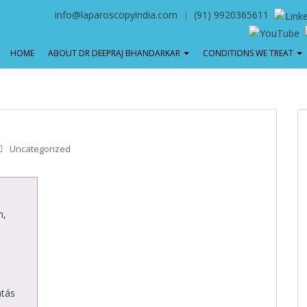
info@laparoscopyindia.com
|
(91) 9920365611
HOME
ABOUT DR DEEPRAJ BHANDARKAR
CONDITIONS WE TREAT
Uncategorized
n,
atás