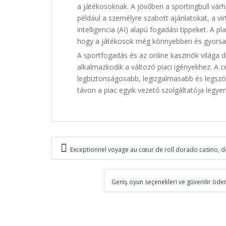
a játékosoknak. A jövőben a sportingbull vár
például a személyre szabott ajánlatokat, a vi
intelligencia (AI) alapú fogadási tippeket. A p
hogy a játékosok még könnyebben és gyorsab
A sportfogadás és az online kaszinók világa d
alkalmazkodik a változó piaci igényekhez. A 
legbiztonságosabb, legizgalmasabb és legszó
távon a piac egyik vezető szolgáltatója legyen
Exceptionnel voyage au cœur de roll dorado casino, dé
Geniş oyun seçenekleri ve güvenilir öde