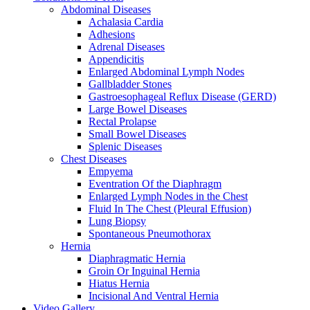
Abdominal Diseases
Achalasia Cardia
Adhesions
Adrenal Diseases
Appendicitis
Enlarged Abdominal Lymph Nodes
Gallbladder Stones
Gastroesophageal Reflux Disease (GERD)
Large Bowel Diseases
Rectal Prolapse
Small Bowel Diseases
Splenic Diseases
Chest Diseases
Empyema
Eventration Of the Diaphragm
Enlarged Lymph Nodes in the Chest
Fluid In The Chest (Pleural Effusion)
Lung Biopsy
Spontaneous Pneumothorax
Hernia
Diaphragmatic Hernia
Groin Or Inguinal Hernia
Hiatus Hernia
Incisional And Ventral Hernia
Video Gallery