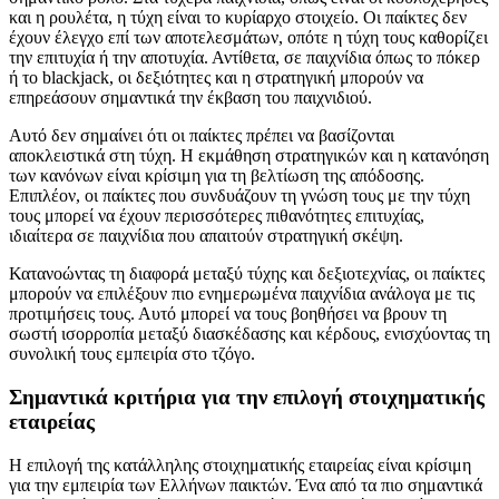
και η ρουλέτα, η τύχη είναι το κυρίαρχο στοιχείο. Οι παίκτες δεν
έχουν έλεγχο επί των αποτελεσμάτων, οπότε η τύχη τους καθορίζει
την επιτυχία ή την αποτυχία. Αντίθετα, σε παιχνίδια όπως το πόκερ
ή το blackjack, οι δεξιότητες και η στρατηγική μπορούν να
επηρεάσουν σημαντικά την έκβαση του παιχνιδιού.
Αυτό δεν σημαίνει ότι οι παίκτες πρέπει να βασίζονται
αποκλειστικά στη τύχη. Η εκμάθηση στρατηγικών και η κατανόηση
των κανόνων είναι κρίσιμη για τη βελτίωση της απόδοσης.
Επιπλέον, οι παίκτες που συνδυάζουν τη γνώση τους με την τύχη
τους μπορεί να έχουν περισσότερες πιθανότητες επιτυχίας,
ιδιαίτερα σε παιχνίδια που απαιτούν στρατηγική σκέψη.
Κατανοώντας τη διαφορά μεταξύ τύχης και δεξιοτεχνίας, οι παίκτες
μπορούν να επιλέξουν πιο ενημερωμένα παιχνίδια ανάλογα με τις
προτιμήσεις τους. Αυτό μπορεί να τους βοηθήσει να βρουν τη
σωστή ισορροπία μεταξύ διασκέδασης και κέρδους, ενισχύοντας τη
συνολική τους εμπειρία στο τζόγο.
Σημαντικά κριτήρια για την επιλογή στοιχηματικής
εταιρείας
Η επιλογή της κατάλληλης στοιχηματικής εταιρείας είναι κρίσιμη
για την εμπειρία των Ελλήνων παικτών. Ένα από τα πιο σημαντικά