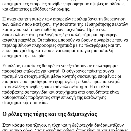
στοιχηματικές εταιρείες συνήθως προσφέρουν υψηλές αποδόσεις
και αξιόπιστες μεθόδους πληρωμής.
Η ανασκόπηση αυτών των εταιρειών περιλαμβάνει τη διερεύνηση
των αδειών που κατέχουν, την ποιότητα της εξυπηρέτησης πελατών
και την ποικιλία των διαθέσιμων παιχνιδιών. Πρέπει να
διασφαλίσετε ότι η επιλογή σας έχει καλή φήμη και προσφέρει
ασφαλή παιχνίδια. Οι παίκτες μπορούν να βρουν συγκρίσεις που να
περιλαμβάνουν πληροφορίες σχετικά με τις πλατφόρμες και την
εμπειρία χρήστη, κάτι που είναι απαραίτητο για μια ασφαλή
στοιχηματική εμπειρία.
Επιπλέον, οι παίκτες θα πρέπει να εξετάσουν αν η πλατφόρμα
προσφέρει επιλογές για κινητά. Ο σύγχρονος παίκτης συχνά
προτιμά να στοιχηματίζει μέσω κινητής συσκευής, επομένως οι
εταιρείες που προσφέρουν εφαρμογές ή φιλικές προς τα κινητά
ιστοσελίδες συνήθως αποκτούν πλεονέκτημα. Η ευκολία
πρόσβασης σε παιχνίδια και στοιχήματα από οπουδήποτε είναι
καθοριστικός παράγοντας στην επιλογή της κατάλληλης
στοιχηματικής εταιρείας.
Ο ρόλος της τύχης και της δεξιοτεχνίας
Στον κόσμο του τζόγου, η τύχη και η δεξιοτεχνία διαδραματίζουν
σημαντικό ρόλο. Στα τυχερά παιχνίδια, όπως είναι οι κουλοχέρηδες