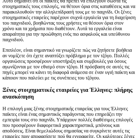
Αυτό σημαίνει ότι οι παίκτες θα πρέπει να επιλέγουν σωστά τις
στοιχηματικές τους επιλογές, να θέτουν όρια στις καταθέσεις και να
παρακολουθούν την αλληλεπίδρασή τους με το παιχνίδι. Οι ξένες
στοιχηματικές εταιρείες παρέχουν συχνά εργαλεία για τη διαχείριση
του παιχνιδιού, βοηθώντας τους χρήστες να θέσουν όρια στον
χρόνο και τα χρήματα που διαθέτουν. Αυτά τα εργαλεία είναι
απαραίτητα για την προώθηση ενός πιο ασφαλούς και υπεύθυνου
παιχνιδιού.
Επιπλέον, είναι σημαντικό να γνωρίζετε πώς να ζητήσετε βοήθεια
αν νομίζετε ότι έχετε αναπτύξει πρόβλημα με τον τζόγο. Πολλές
οργανώσεις προσφέρουν υποστήριξη και συμβουλές για όσους
αγωνίζονται με τον εθισμό στον τζόγο. Η πρόσβαση σε αυτές τις
πηγές μπορεί να κάνει τη διαφορά ανάμεσα σε έναν υγιή παίκτη και
κάποιον που παλεύει με τις συνέπειες του τζόγου.
Ξένες στοιχηματικές εταιρείες για Έλληνες: πλήρης
ανασκόπηση
Η επιλογή μιας ξένης στοιχηματικής εταιρείας για τους Έλληνες
παίκτες είναι ένας σημαντικός παράγοντας που επηρεάζει την
εμπειρία τους στο παιχνίδι. Υπάρχουν πολλές διαθέσιμες επιλογές
που προσφέρουν διαφορετικά χαρακτηριστικά, μπόνους και
αποδόσεις. Είναι θεμελιώδους σημασίας να συγκρίνετε αυτές τις
εταιρείες πριν αποφασίσετε πού θα εγγραφείτε. Οι καλύτερες ξένες