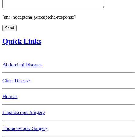
[anr_nocaptcha g-recaptcha-response]
Quick Links
Abdominal Diseases
Chest Diseases
Hernias
Laparoscopic Surgery
Thoracoscopic Surgery