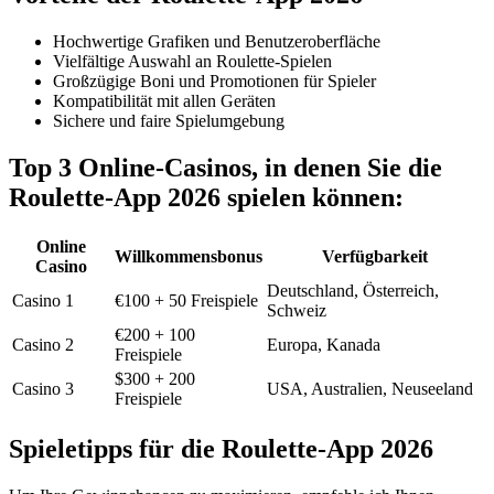
Hochwertige Grafiken und Benutzeroberfläche
Vielfältige Auswahl an Roulette-Spielen
Großzügige Boni und Promotionen für Spieler
Kompatibilität mit allen Geräten
Sichere und faire Spielumgebung
Top 3 Online-Casinos, in denen Sie die
Roulette-App 2026 spielen können:
Online
Willkommensbonus
Verfügbarkeit
Casino
Deutschland, Österreich,
Casino 1
€100 + 50 Freispiele
Schweiz
€200 + 100
Casino 2
Europa, Kanada
Freispiele
$300 + 200
Casino 3
USA, Australien, Neuseeland
Freispiele
Spieletipps für die Roulette-App 2026