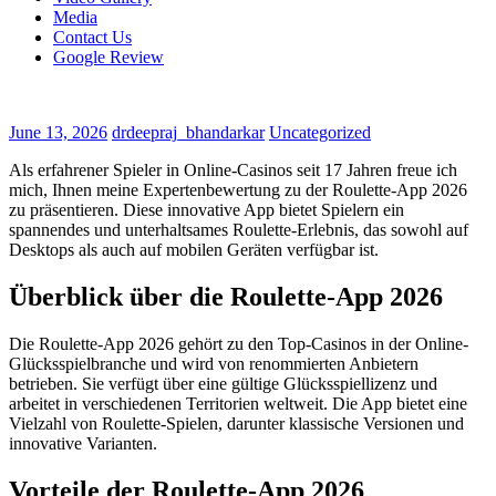
Media
Contact Us
Google Review
June 13, 2026
drdeepraj_bhandarkar
Uncategorized
Als erfahrener Spieler in Online-Casinos seit 17 Jahren freue ich
mich, Ihnen meine Expertenbewertung zu der Roulette-App 2026
zu präsentieren. Diese innovative App bietet Spielern ein
spannendes und unterhaltsames Roulette-Erlebnis, das sowohl auf
Desktops als auch auf mobilen Geräten verfügbar ist.
Überblick über die Roulette-App 2026
Die Roulette-App 2026 gehört zu den Top-Casinos in der Online-
Glücksspielbranche und wird von renommierten Anbietern
betrieben. Sie verfügt über eine gültige Glücksspiellizenz und
arbeitet in verschiedenen Territorien weltweit. Die App bietet eine
Vielzahl von Roulette-Spielen, darunter klassische Versionen und
innovative Varianten.
Vorteile der Roulette-App 2026