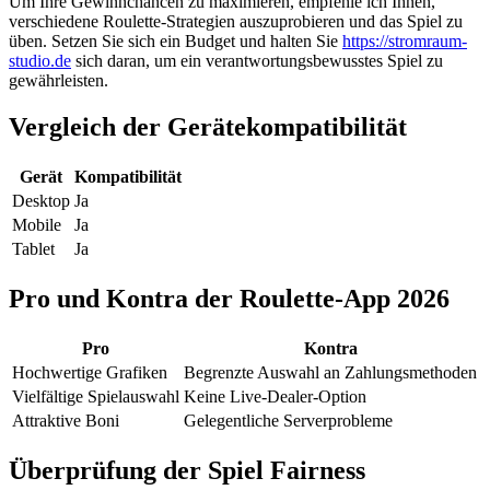
Um Ihre Gewinnchancen zu maximieren, empfehle ich Ihnen,
verschiedene Roulette-Strategien auszuprobieren und das Spiel zu
üben. Setzen Sie sich ein Budget und halten Sie
https://stromraum-
studio.de
sich daran, um ein verantwortungsbewusstes Spiel zu
gewährleisten.
Vergleich der Gerätekompatibilität
Gerät
Kompatibilität
Desktop
Ja
Mobile
Ja
Tablet
Ja
Pro und Kontra der Roulette-App 2026
Pro
Kontra
Hochwertige Grafiken
Begrenzte Auswahl an Zahlungsmethoden
Vielfältige Spielauswahl
Keine Live-Dealer-Option
Attraktive Boni
Gelegentliche Serverprobleme
Überprüfung der Spiel Fairness