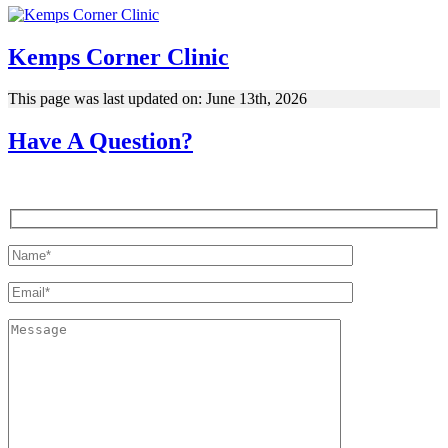
Kemps Corner Clinic
This page was last updated on: June 13th, 2026
Have A Question?