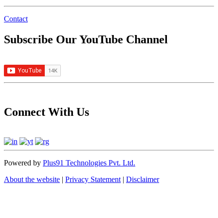
Contact
Subscribe Our YouTube Channel
Connect With Us
Powered by
Plus91 Technologies Pvt. Ltd.
About the website
|
Privacy Statement
|
Disclaimer