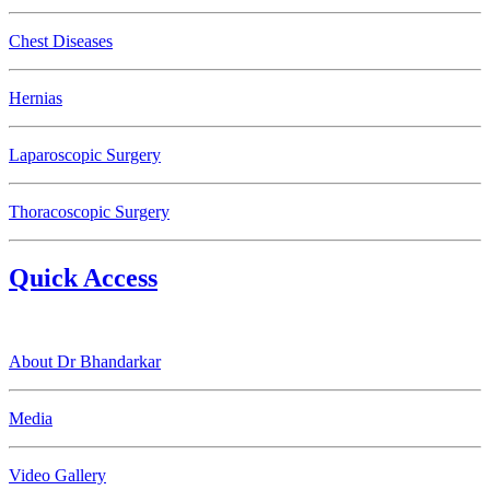
Chest Diseases
Hernias
Laparoscopic Surgery
Thoracoscopic Surgery
Quick Access
About Dr Bhandarkar
Media
Video Gallery