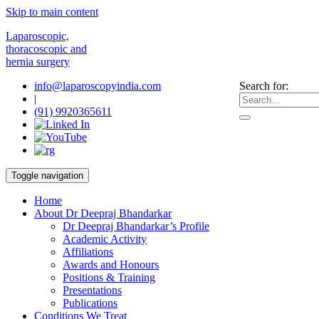
Skip to main content
Laparoscopic,
thoracoscopic and
hernia surgery
info@laparoscopyindia.com
Search for:
|
(91) 9920365611
Toggle navigation
Home
About Dr Deepraj Bhandarkar
Dr Deepraj Bhandarkar’s Profile
Academic Activity
Affiliations
Awards and Honours
Positions & Training
Presentations
Publications
Conditions We Treat