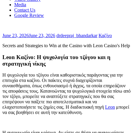
Media
Contact Us
Google Review
June 23, 2026
June 23, 2026
drdeepraj_bhandarkar
Καζίνο
Secrets and Strategies to Win at the Casino with Leon Casino's Help
Leon Καζίνο: Η ψυχολογία του τζόγου και η
στρατηγική νίκης
Η ψυχολογία του τζόγου είναι καθοριστικός παράγοντας για την
επιτυχία στα καζίνο. Οι παίκτες συχνά διαχειρίζονται
συναισθήματα, όπως ενθουσιασμό ή άγχος, τα οποία επηρεάζουν
τις αποφάσεις τους. Κατανοώντας τα ψυχολογικά στοιχεία πίσω από
τον τζόγο, μπορείτε να αναπτύξετε στρατηγικές που θα σας
επιτρέψουν να παίξετε πιο αποτελεσματικά και να
ελαχιστοποιήσετε τις ζημίες σας. Η διαδικτυακή πηγή
Leon
μπορεί
να σας βοηθήσει σε αυτή την κατεύθυνση.
Η αυτογνωσία είναι κρίσιμη. Αν είστε σε θέση να αναγνωρίσετε