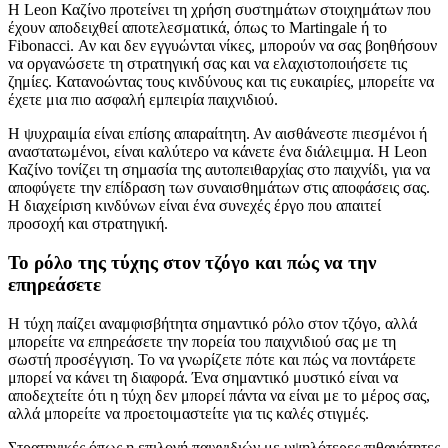
Η Leon Καζίνο προτείνει τη χρήση συστημάτων στοιχημάτων που
έχουν αποδειχθεί αποτελεσματικά, όπως το Martingale ή το
Fibonacci. Αν και δεν εγγυώνται νίκες, μπορούν να σας βοηθήσουν
να οργανώσετε τη στρατηγική σας και να ελαχιστοποιήσετε τις
ζημίες. Κατανοώντας τους κινδύνους και τις ευκαιρίες, μπορείτε να
έχετε μια πιο ασφαλή εμπειρία παιχνιδιού.
Η ψυχραιμία είναι επίσης απαραίτητη. Αν αισθάνεστε πιεσμένοι ή
αναστατωμένοι, είναι καλύτερο να κάνετε ένα διάλειμμα. Η Leon
Καζίνο τονίζει τη σημασία της αυτοπειθαρχίας στο παιχνίδι, για να
αποφύγετε την επίδραση των συναισθημάτων στις αποφάσεις σας.
Η διαχείριση κινδύνων είναι ένα συνεχές έργο που απαιτεί
προσοχή και στρατηγική.
Το ρόλο της τύχης στον τζόγο και πώς να την
επηρεάσετε
Η τύχη παίζει αναμφισβήτητα σημαντικό ρόλο στον τζόγο, αλλά
μπορείτε να επηρεάσετε την πορεία του παιχνιδιού σας με τη
σωστή προσέγγιση. Το να γνωρίζετε πότε και πώς να ποντάρετε
μπορεί να κάνει τη διαφορά. Ένα σημαντικό μυστικό είναι να
αποδεχτείτε ότι η τύχη δεν μπορεί πάντα να είναι με το μέρος σας,
αλλά μπορείτε να προετοιμαστείτε για τις καλές στιγμές.
Στρατηγικές όπως η επιλογή παιχνιδιών με υψηλότερες πιθανότητες