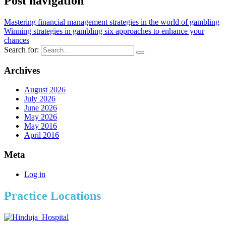
Post navigation
Mastering financial management strategies in the world of gambling
Winning strategies in gambling six approaches to enhance your
chances
Search for:
Archives
August 2026
July 2026
June 2026
May 2026
May 2016
April 2016
Meta
Log in
Practice Locations