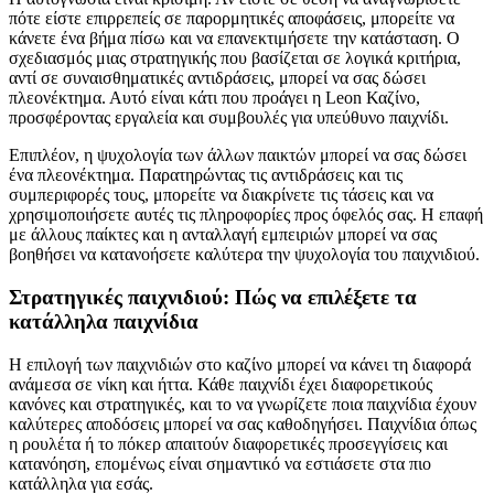
πότε είστε επιρρεπείς σε παρορμητικές αποφάσεις, μπορείτε να
κάνετε ένα βήμα πίσω και να επανεκτιμήσετε την κατάσταση. Ο
σχεδιασμός μιας στρατηγικής που βασίζεται σε λογικά κριτήρια,
αντί σε συναισθηματικές αντιδράσεις, μπορεί να σας δώσει
πλεονέκτημα. Αυτό είναι κάτι που προάγει η Leon Καζίνο,
προσφέροντας εργαλεία και συμβουλές για υπεύθυνο παιχνίδι.
Επιπλέον, η ψυχολογία των άλλων παικτών μπορεί να σας δώσει
ένα πλεονέκτημα. Παρατηρώντας τις αντιδράσεις και τις
συμπεριφορές τους, μπορείτε να διακρίνετε τις τάσεις και να
χρησιμοποιήσετε αυτές τις πληροφορίες προς όφελός σας. Η επαφή
με άλλους παίκτες και η ανταλλαγή εμπειριών μπορεί να σας
βοηθήσει να κατανοήσετε καλύτερα την ψυχολογία του παιχνιδιού.
Στρατηγικές παιχνιδιού: Πώς να επιλέξετε τα
κατάλληλα παιχνίδια
Η επιλογή των παιχνιδιών στο καζίνο μπορεί να κάνει τη διαφορά
ανάμεσα σε νίκη και ήττα. Κάθε παιχνίδι έχει διαφορετικούς
κανόνες και στρατηγικές, και το να γνωρίζετε ποια παιχνίδια έχουν
καλύτερες αποδόσεις μπορεί να σας καθοδηγήσει. Παιχνίδια όπως
η ρουλέτα ή το πόκερ απαιτούν διαφορετικές προσεγγίσεις και
κατανόηση, επομένως είναι σημαντικό να εστιάσετε στα πιο
κατάλληλα για εσάς.