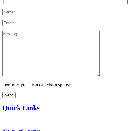
[anr_nocaptcha g-recaptcha-response]
Quick Links
Abdominal Diseases