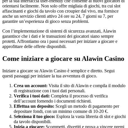
per la sua interfaccia user-friendly che consente ai nuovi giocatori di
orientarsi facilmente. Non solo offre migliaia di giochi, tra cui slot
affascinanti e giochi da tavolo con croupier dal vivo, ma fornisce
anche un servizio clienti attivo 24 ore su 24, 7 giorni su 7, per
garantire un’esperienza di gioco senza problemi.
Con l’implementazione di sistemi di sicurezza avanzati, Alawin
garantisce che i dati e le transazioni dei giocatori siano sempre
protetti. Affrontiamo ora i passi necessari per iniziare a giocare e
approfittare delle offerte disponibili.
Come iniziare a giocare su Alawin Casino
Iniziare a giocare su Alawin Casino è semplice e diretto. Segui
questi passaggi per iniziare la tua avventura di gioco.
Crea un account:
Visita il sito di Alawin e compila il modulo
di registrazione con i tuoi dati personali.
Verifica i tuoi dati:
Completa il processo di verifica
dell’account fornendo i documenti richiesti.
Effettua un deposito:
Scegli un metodo di pagamento per
depositare fondi, con un minimo comune di 10-20 €.
Seleziona il tuo gioco:
Esplora la vasta libreria di slot e giochi
da tavolo disponibili.
Inizia a giocare:
Scommetti, divertiti e prova a vincere premi