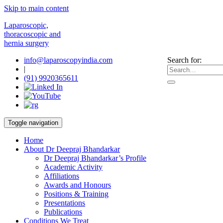
Skip to main content
Laparoscopic,
thoracoscopic and
hernia surgery
info@laparoscopyindia.com
Search for:
|
(91) 9920365611
Toggle navigation
Home
About Dr Deepraj Bhandarkar
Dr Deepraj Bhandarkar’s Profile
Academic Activity
Affiliations
Awards and Honours
Positions & Training
Presentations
Publications
Conditions We Treat