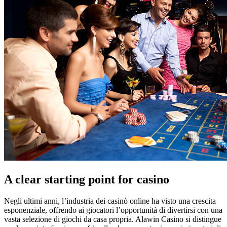
A clear starting point for casino
Negli ultimi anni, l’industria dei casinò online ha visto una crescita
esponenziale, offrendo ai giocatori l’opportunità di divertirsi con una
vasta selezione di giochi da casa propria. Alawin Casino si distingue