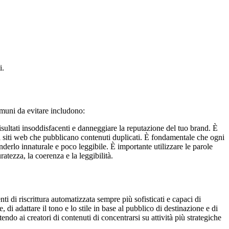
i.
omuni da evitare includono:
risultati insoddisfacenti e danneggiare la reputazione del tuo brand. È
no i siti web che pubblicano contenuti duplicati. È fondamentale che ogni
nderlo innaturale e poco leggibile. È importante utilizzare le parole
atezza, la coerenza e la leggibilità.
ti di riscrittura automatizzata sempre più sofisticati e capaci di
di adattare il tono e lo stile in base al pubblico di destinazione e di
tendo ai creatori di contenuti di concentrarsi su attività più strategiche