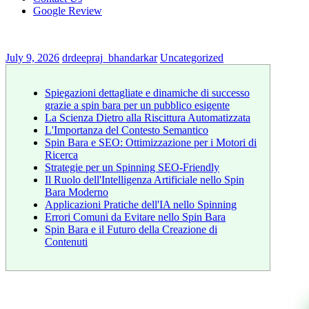
Google Review
July 9, 2026
drdeepraj_bhandarkar
Uncategorized
Spiegazioni dettagliate e dinamiche di successo
grazie a spin bara per un pubblico esigente
La Scienza Dietro alla Riscittura Automatizzata
L'Importanza del Contesto Semantico
Spin Bara e SEO: Ottimizzazione per i Motori di
Ricerca
Strategie per un Spinning SEO-Friendly
Il Ruolo dell'Intelligenza Artificiale nello Spin
Bara Moderno
Applicazioni Pratiche dell'IA nello Spinning
Errori Comuni da Evitare nello Spin Bara
Spin Bara e il Futuro della Creazione di
Contenuti