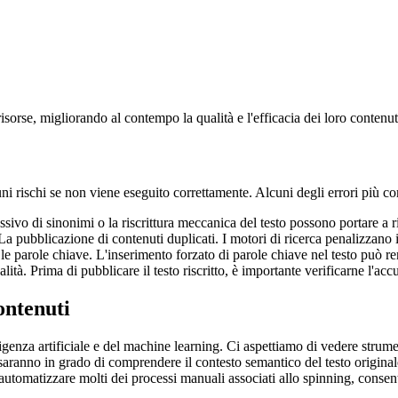
sorse, migliorando al contempo la qualità e l'efficacia dei loro contenut
 rischi se non viene eseguito correttamente. Alcuni degli errori più c
essivo di sinonimi o la riscrittura meccanica del testo possono portare a 
e. La pubblicazione di contenuti duplicati. I motori di ricerca penalizza
 le parole chiave. L'inserimento forzato di parole chiave nel testo può re
à. Prima di pubblicare il testo riscritto, è importante verificarne l'accur
ontenuti
ligenza artificiale e del machine learning. Ci aspettiamo di vedere strumen
saranno in grado di comprendere il contesto semantico del testo originale, 
di automatizzare molti dei processi manuali associati allo spinning, consen