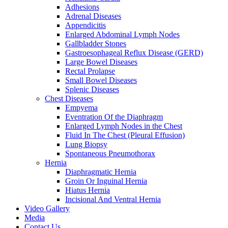
Adhesions
Adrenal Diseases
Appendicitis
Enlarged Abdominal Lymph Nodes
Gallbladder Stones
Gastroesophageal Reflux Disease (GERD)
Large Bowel Diseases
Rectal Prolapse
Small Bowel Diseases
Splenic Diseases
Chest Diseases
Empyema
Eventration Of the Diaphragm
Enlarged Lymph Nodes in the Chest
Fluid In The Chest (Pleural Effusion)
Lung Biopsy
Spontaneous Pneumothorax
Hernia
Diaphragmatic Hernia
Groin Or Inguinal Hernia
Hiatus Hernia
Incisional And Ventral Hernia
Video Gallery
Media
Contact Us