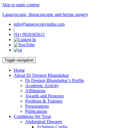
Skip to main content
Laparoscopic, thoracoscopic and hernia surgery
info@laparoscopyindia.com
|
(91) 9920365611
Toggle navigation
Home
About Dr Deepraj Bhandarkar
Dr Deepraj Bhandarkar’s Profile
Academic Activity
Affiliations
Awards and Honours
Positions & Training
Presentations
Publications
Conditions We Treat
Abdominal Diseases
Achalasia Cardia