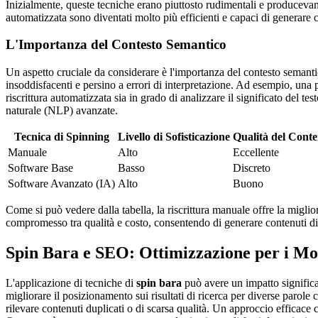
Inizialmente, queste tecniche erano piuttosto rudimentali e producevano t
automatizzata sono diventati molto più efficienti e capaci di generare c
L'Importanza del Contesto Semantico
Un aspetto cruciale da considerare è l'importanza del contesto semantic
insoddisfacenti e persino a errori di interpretazione. Ad esempio, una
riscrittura automatizzata sia in grado di analizzare il significato del te
naturale (NLP) avanzate.
Tecnica di Spinning
Livello di Sofisticazione
Qualità del Cont
Manuale
Alto
Eccellente
Software Base
Basso
Discreto
Software Avanzato (IA)
Alto
Buono
Come si può vedere dalla tabella, la riscrittura manuale offre la miglior
compromesso tra qualità e costo, consentendo di generare contenuti di
Spin Bara e SEO: Ottimizzazione per i Mot
L'applicazione di tecniche di
spin bara
può avere un impatto significa
migliorare il posizionamento sui risultati di ricerca per diverse parole 
rilevare contenuti duplicati o di scarsa qualità. Un approccio efficace 