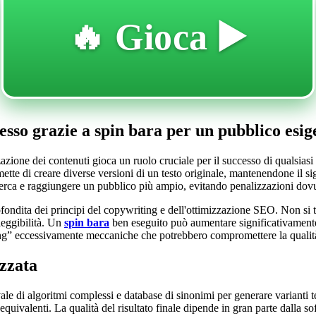
🔥 Gioca ▶️
esso grazie a spin bara per un pubblico esig
zione dei contenuti gioca un ruolo cruciale per il successo di qualsiasi 
ette di creare diverse versioni di un testo originale, mantenendone il s
icerca e raggiungere un pubblico più ampio, evitando penalizzazioni dovu
fondita dei principi del copywriting e dell'ottimizzazione SEO. Non si tr
leggibilità. Un
spin bara
ben eseguito può aumentare significativamente l
ning” eccessivamente meccaniche che potrebbero compromettere la qualit
izzata
vale di algoritmi complessi e database di sinonimi per generare varianti t
quivalenti. La qualità del risultato finale dipende in gran parte dalla sof