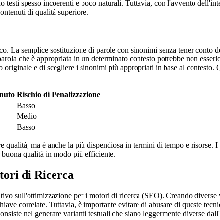
esti spesso incoerenti e poco naturali. Tuttavia, con l'avvento dell'intel
ontenuti di qualità superiore.
o. La semplice sostituzione di parole con sinonimi senza tener conto del
 parola che è appropriata in un determinato contesto potrebbe non esserlo
sto originale e di scegliere i sinonimi più appropriati in base al contesto.
enuto
Rischio di Penalizzazione
Basso
Medio
Basso
e qualità, ma è anche la più dispendiosa in termini di tempo e risorse. I 
 buona qualità in modo più efficiente.
ori di Ricerca
tivo sull'ottimizzazione per i motori di ricerca (SEO). Creando diverse 
chiave correlate. Tuttavia, è importante evitare di abusare di queste tecni
consiste nel generare varianti testuali che siano leggermente diverse dall