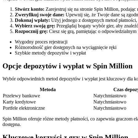
Stwórz konto:
Zarejestruj się na stronie Spin Million, podają
Zweryfikuj swoje dane:
Upewnij się, że Twoje dane są zgod
Dokonaj wpłaty:
Użyj jednego z dostępnych metod płatności, 
Wybierz swoją grę:
Przeglądaj bogaty wybór gier, aby znaleźć 
Rozpocznij grę:
Ciesz się grą, pamiętając o odpowiedzialnym 
Wygodny proces rejestracji
Różnorodność gier dostępnych na wyciągnięcie ręki
Szybkie metody depozytów i wypłat
Opcje depozytów i wypłat w Spin Million
Wybór odpowiednich metod depozytów i wypłat jest kluczowy dla kom
Metoda
Czas depoz
Przelewy bankowe
Natychmiastowo
Karty kredytowe
Natychmiastowo
Portfele elektroniczne
Natychmiastowo
Spin Million oferuje różne metody płatności, co zapewnia graczom ela
dostępna.
Kluczowe korzyści z gry w Spin Million