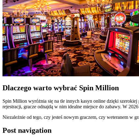
Dlaczego warto wybrać Spin Million
Spin Million wyróżnia się na tle innych kasyn online dzięki szerok
rejestracji, gracze odnajdą w nim idealne miejsce do zabawy. W 202
Niezależnie od tego, czy jesteś nowym graczem, czy weteranem w gra
Post navigation