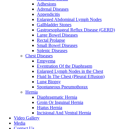
Adhesions
Adrenal Diseases
Appendicitis
Enlarged Abdominal Lymph Nodes
Gallbladder Stones
Gastroesophageal Reflux Disease (GERD)
Large Bowel Diseases
Rectal Prolapse
Small Bowel Diseases
Splenic Diseases
Chest Diseases
Empyema
Eventration Of the Diaphragm
Enlarged Lymph Nodes in the Chest
Fluid In The Chest (Pleural Effusion)
Lung Biopsy
Spontaneous Pneumothorax
Hernia
Diaphragmatic Hernia
Groin Or Inguinal Hernia
Hiatus Hernia
Incisional And Ventral Hernia
Video Gallery
Media
Contact Us