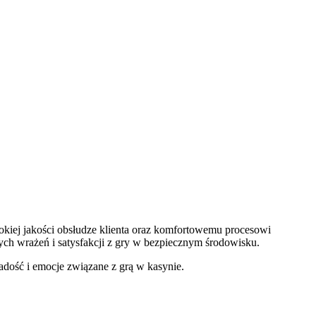
sokiej jakości obsłudze klienta oraz komfortowemu procesowi
ych wrażeń i satysfakcji z gry w bezpiecznym środowisku.
adość i emocje związane z grą w kasynie.