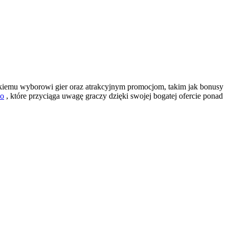
okiemu wyborowi gier oraz atrakcyjnym promocjom, takim jak bonusy
no
, które przyciąga uwagę graczy dzięki swojej bogatej ofercie ponad