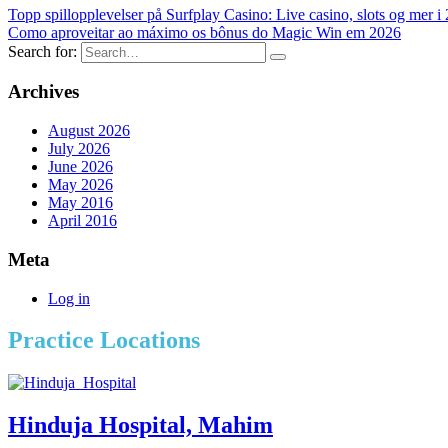
Topp spillopplevelser på Surfplay Casino: Live casino, slots og mer i
Como aproveitar ao máximo os bônus do Magic Win em 2026
Search for:
Archives
August 2026
July 2026
June 2026
May 2026
May 2016
April 2016
Meta
Log in
Practice Locations
Hinduja Hospital, Mahim