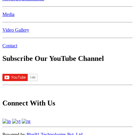
Media
Video Gallery
Contact
Subscribe Our YouTube Channel
Connect With Us
Powered by
Plus91 Technologies Pvt. Ltd.