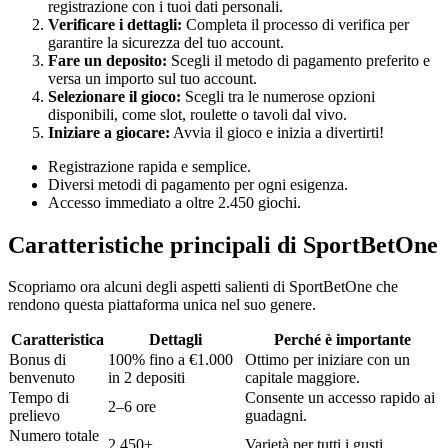
registrazione con i tuoi dati personali.
Verificare i dettagli:
Completa il processo di verifica per
garantire la sicurezza del tuo account.
Fare un deposito:
Scegli il metodo di pagamento preferito e
versa un importo sul tuo account.
Selezionare il gioco:
Scegli tra le numerose opzioni
disponibili, come slot, roulette o tavoli dal vivo.
Iniziare a giocare:
Avvia il gioco e inizia a divertirti!
Registrazione rapida e semplice.
Diversi metodi di pagamento per ogni esigenza.
Accesso immediato a oltre 2.450 giochi.
Caratteristiche principali di SportBetOne
Scopriamo ora alcuni degli aspetti salienti di SportBetOne che
rendono questa piattaforma unica nel suo genere.
Caratteristica
Dettagli
Perché è importante
Bonus di
100% fino a €1.000
Ottimo per iniziare con un
benvenuto
in 2 depositi
capitale maggiore.
Tempo di
Consente un accesso rapido ai
2–6 ore
prelievo
guadagni.
Numero totale
2.450+
Varietà per tutti i gusti.