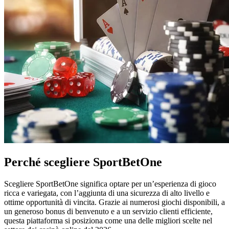
Perché scegliere SportBetOne
Scegliere SportBetOne significa optare per un’esperienza di gioco
ricca e variegata, con l’aggiunta di una sicurezza di alto livello e
ottime opportunità di vincita. Grazie ai numerosi giochi disponibili, a
un generoso bonus di benvenuto e a un servizio clienti efficiente,
questa piattaforma si posiziona come una delle migliori scelte nel