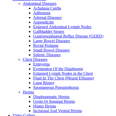
Abdominal Diseases
Achalasia Cardia
Adhesions
Adrenal Diseases
Appendicitis
Enlarged Abdominal Lymph Nodes
Gallbladder Stones
Gastroesophageal Reflux Disease (GERD)
Large Bowel Diseases
Rectal Prolapse
Small Bowel Diseases
Splenic Diseases
Chest Diseases
Empyema
Eventration Of the Diaphragm
Enlarged Lymph Nodes in the Chest
Fluid In The Chest (Pleural Effusion)
Lung Biopsy
Spontaneous Pneumothorax
Hernia
Diaphragmatic Hernia
Groin Or Inguinal Hernia
Hiatus Hernia
Incisional And Ventral Hernia
Video Gallery