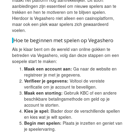
maakt het platform nog aantrekkelijker. Dit soort
aanbiedingen zijn essentieel om nieuwe spelers aan te
trekken en hen te motiveren om te blijven spelen.
Hierdoor is Vegashero niet alleen een casinoplatform,
maar ook een plek waar spelers zich gewaardeerd
voelen.
Hoe te beginnen met spelen op Vegashero
Als je klaar bent om de wereld van online gokken te
betreden via Vegashero, volg dan deze stappen om een
soepele start te maken:
Maak een account aan:
Ga naar de website en
registreer je met je gegevens.
Verifieer je gegevens:
Voltooi de vereiste
verificatie om je account te beveiligen.
Maak een storting:
Gebruik KBC of een andere
beschikbare betalingsmethode om geld op je
account te storten.
Kies je spel:
Blader door de verschillende spellen
en kies wat je wilt spelen.
Begin met spelen:
Plaats je inzetten en geniet van
je speelervaring.