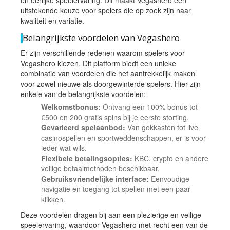
en eerlijke speelervaring. Dit maakt Vegashero een
uitstekende keuze voor spelers die op zoek zijn naar
kwaliteit en variatie.
Belangrijkste voordelen van Vegashero
Er zijn verschillende redenen waarom spelers voor
Vegashero kiezen. Dit platform biedt een unieke
combinatie van voordelen die het aantrekkelijk maken
voor zowel nieuwe als doorgewinterde spelers. Hier zijn
enkele van de belangrijkste voordelen:
Welkomstbonus:
Ontvang een 100% bonus tot
€500 en 200 gratis spins bij je eerste storting.
Gevarieerd spelaanbod:
Van gokkasten tot live
casinospellen en sportweddenschappen, er is voor
ieder wat wils.
Flexibele betalingsopties:
KBC, crypto en andere
veilige betaalmethoden beschikbaar.
Gebruiksvriendelijke interface:
Eenvoudige
navigatie en toegang tot spellen met een paar
klikken.
Deze voordelen dragen bij aan een plezierige en veilige
speelervaring, waardoor Vegashero met recht een van de