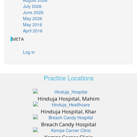
August 2026
July 2026
June 2026
May 2026
May 2016
April 2016
META
Log in
Practice Locations
Hinduja Hospital, Mahim
Hinduja Hospital, Khar
Breach Candy Hospital