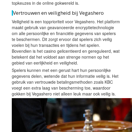
topkeuzes in de online gokwereld is.
Vertrouwen en veiligheid bij Vegashero
Veiligheid is een topprioriteit voor Vegashero. Het platform
maakt gebruik van geavanceerde encryptietechnologie
om alle persoonlijke en financiële gegevens van spelers
te beschermen. Dit zorgt ervoor dat spelers zich veilig
voelen bij hun transacties en tijdens het spelen.
Bovendien is het casino gelicentieerd en gereguleerd, wat
betekent dat het voldoet aan strenge normen op het
gebied van eerlijkheid en veiligheid.
Spelers kunnen met een gerust hart hun persoonlijke
gegevens delen, wetende dat hun informatie veilig is. Het
gebruik van vertrouwde betalingsmethoden zoals KBC
voegt een extra laag van bescherming toe, waardoor
gokken bij Vegashero niet alleen leuk maar ook veilig is.