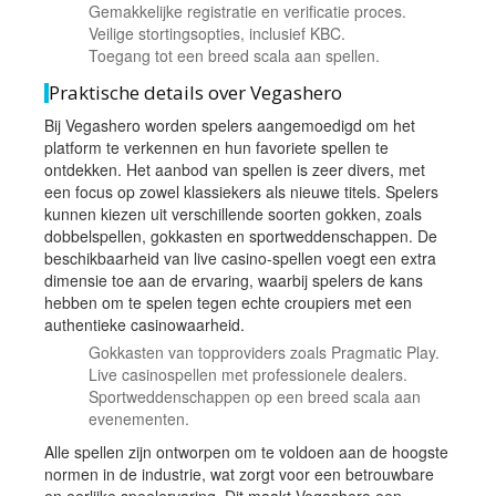
Gemakkelijke registratie en verificatie proces.
Veilige stortingsopties, inclusief KBC.
Toegang tot een breed scala aan spellen.
Praktische details over Vegashero
Bij Vegashero worden spelers aangemoedigd om het
platform te verkennen en hun favoriete spellen te
ontdekken. Het aanbod van spellen is zeer divers, met
een focus op zowel klassiekers als nieuwe titels. Spelers
kunnen kiezen uit verschillende soorten gokken, zoals
dobbelspellen, gokkasten en sportweddenschappen. De
beschikbaarheid van live casino-spellen voegt een extra
dimensie toe aan de ervaring, waarbij spelers de kans
hebben om te spelen tegen echte croupiers met een
authentieke casinowaarheid.
Gokkasten van topproviders zoals Pragmatic Play.
Live casinospellen met professionele dealers.
Sportweddenschappen op een breed scala aan
evenementen.
Alle spellen zijn ontworpen om te voldoen aan de hoogste
normen in de industrie, wat zorgt voor een betrouwbare