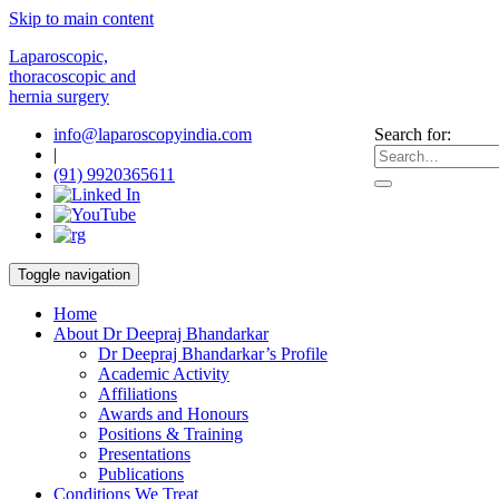
Skip to main content
Laparoscopic,
thoracoscopic and
hernia surgery
info@laparoscopyindia.com
Search for:
|
(91) 9920365611
Toggle navigation
Home
About Dr Deepraj Bhandarkar
Dr Deepraj Bhandarkar’s Profile
Academic Activity
Affiliations
Awards and Honours
Positions & Training
Presentations
Publications
Conditions We Treat