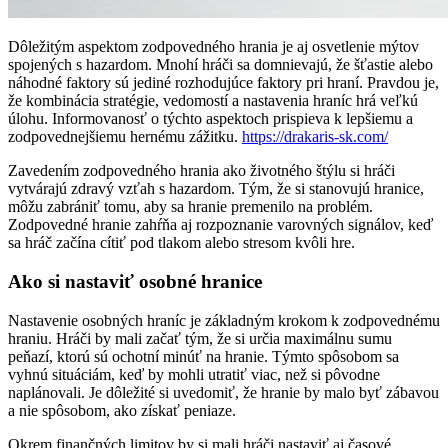
Dôležitým aspektom zodpovedného hrania je aj osvetlenie mýtov
spojených s hazardom. Mnohí hráči sa domnievajú, že šťastie alebo
náhodné faktory sú jediné rozhodujúce faktory pri hraní. Pravdou je,
že kombinácia stratégie, vedomostí a nastavenia hraníc hrá veľkú
úlohu. Informovanosť o týchto aspektoch prispieva k lepšiemu a
zodpovednejšiemu hernému zážitku.
https://drakaris-sk.com/
Zavedením zodpovedného hrania ako životného štýlu si hráči
vytvárajú zdravý vzťah s hazardom. Tým, že si stanovujú hranice,
môžu zabrániť tomu, aby sa hranie premenilo na problém.
Zodpovedné hranie zahŕňa aj rozpoznanie varovných signálov, keď
sa hráč začína cítiť pod tlakom alebo stresom kvôli hre.
Ako si nastaviť osobné hranice
Nastavenie osobných hraníc je základným krokom k zodpovednému
hraniu. Hráči by mali začať tým, že si určia maximálnu sumu
peňazí, ktorú sú ochotní minúť na hranie. Týmto spôsobom sa
vyhnú situáciám, keď by mohli utratiť viac, než si pôvodne
naplánovali. Je dôležité si uvedomiť, že hranie by malo byť zábavou
a nie spôsobom, ako získať peniaze.
Okrem finančných limitov by si mali hráči nastaviť aj časové