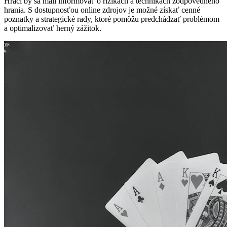
Hráči by sa mali informovať o rizikách a technikách zodpovedného
hrania. S dostupnosťou online zdrojov je možné získať cenné
poznatky a strategické rady, ktoré pomôžu predchádzať problémom
a optimalizovať herný zážitok.