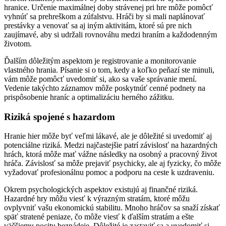
hranice. Určenie maximálnej doby strávenej pri hre môže pomôcť
vyhnúť sa prehreškom a zúfalstvu. Hráči by si mali naplánovať
prestávky a venovať sa aj iným aktivitám, ktoré sú pre nich
zaujímavé, aby si udržali rovnováhu medzi hraním a každodenným
životom.
Ďalším dôležitým aspektom je registrovanie a monitorovanie
vlastného hrania. Písanie si o tom, kedy a koľko peňazí ste minuli,
vám môže pomôcť uvedomiť si, ako sa vaše správanie mení.
Vedenie takýchto záznamov môže poskytnúť cenné podnety na
prispôsobenie hraníc a optimalizáciu herného zážitku.
Riziká spojené s hazardom
Hranie hier môže byť veľmi lákavé, ale je dôležité si uvedomiť aj
potenciálne riziká. Medzi najčastejšie patrí závislosť na hazardných
hrách, ktorá môže mať vážne následky na osobný a pracovný život
hráča. Závislosť sa môže prejaviť psychicky, ale aj fyzicky, čo môže
vyžadovať profesionálnu pomoc a podporu na ceste k uzdraveniu.
Okrem psychologických aspektov existujú aj finančné riziká.
Hazardné hry môžu viesť k výrazným stratám, ktoré môžu
ovplyvniť vašu ekonomickú stabilitu. Mnoho hráčov sa snaží získať
späť stratené peniaze, čo môže viesť k ďalším stratám a ešte
väčšiemu pocitu beznádeje. Dôležité je zastaviť sa a uvedomiť si,