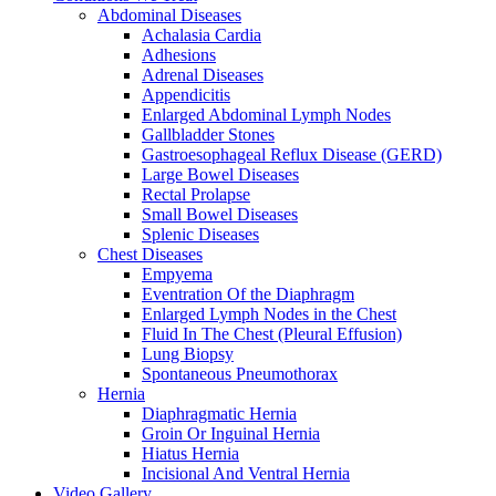
Abdominal Diseases
Achalasia Cardia
Adhesions
Adrenal Diseases
Appendicitis
Enlarged Abdominal Lymph Nodes
Gallbladder Stones
Gastroesophageal Reflux Disease (GERD)
Large Bowel Diseases
Rectal Prolapse
Small Bowel Diseases
Splenic Diseases
Chest Diseases
Empyema
Eventration Of the Diaphragm
Enlarged Lymph Nodes in the Chest
Fluid In The Chest (Pleural Effusion)
Lung Biopsy
Spontaneous Pneumothorax
Hernia
Diaphragmatic Hernia
Groin Or Inguinal Hernia
Hiatus Hernia
Incisional And Ventral Hernia
Video Gallery