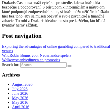
Drakaris Casino sa snaží vytvárať prostredie, kde sa hráči cítia
bezpečne a podporovaní. S prístupom k informáciám a nástrojom,
ktoré podporujú zodpovedné hranie, si hráči môžu užiť širokú škálu
hier bez toho, aby sa museli obávať o svoje psychické a finančné
zdravie. To robí z Drakaris ideálne miesto pre každého, kto hľadá
kvalitný herný zážitok.
Post navigation
Exploring the advantages of online gambling compared to traditional
venues
WildRobin Bonus voor Nederlandse spelers –
Welkomstaanbiedingen en promoties
Search for:
Archives
August 2026
July 2026
June 2026
May 2026
May 2016
April 2016