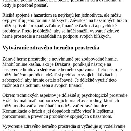
kedy je potrebné prestať.
Riziká spojené s hazardom sa netýkajú len jednotlivca, ale môžu
ovplyvniť aj jeho rodinu a blízkych. Závislosť na hazardných hrách
môže spôsobiť rozpad vzťahov, finančné ťažkosti a psychické
problémy. Preto je dôležité, aby sa hráči snažili vytvárať zdravé
herné prostredie a nezabúdali na podporu svojich blízkych.
Vytváranie zdravého herného prostredia
Zdravé herné prostredie je nevyhnutné pre zodpovedné hranie.
Mnohí online kasína, ako je Drakaris, ponúkajú nástroje na
nastavenie limitov a sledovanie herného správania. Tieto nástroje
môžu hráčom pomôcť udržať si prehľad o svojich aktivitách a
zabezpečiť, aby hranie ostalo zábavné. Je dôležité využiť tieto
možnosti na ochranu seba a svojich financií.
Okrem technických aspektov je dôležité aj psychologické prostredie.
Hráči by mali mať podporu svojich priateľov a rodiny, ktorí ich
môžu motivovať a pomáhať im udržiavať zdravé hranice.
Komunikácia o hrách a jej dopadoch môže viesť k lepšiemu
porozumeniu a prevencii problémov spojených s hazardom.
Vytvorenie zdravého herného prostredia si vyžaduje aj vzdelávanie.