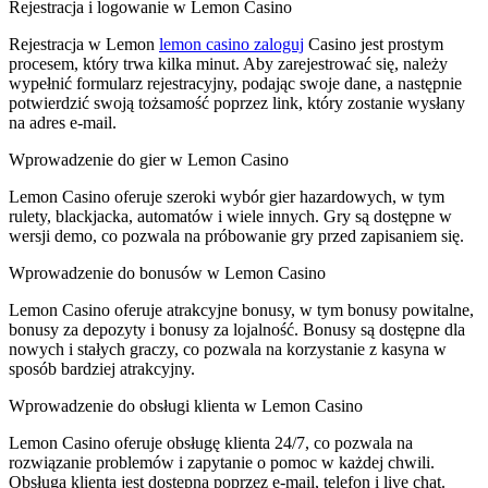
Rejestracja i logowanie w Lemon Casino
Rejestracja w Lemon
lemon casino zaloguj
Casino jest prostym
procesem, który trwa kilka minut. Aby zarejestrować się, należy
wypełnić formularz rejestracyjny, podając swoje dane, a następnie
potwierdzić swoją tożsamość poprzez link, który zostanie wysłany
na adres e-mail.
Wprowadzenie do gier w Lemon Casino
Lemon Casino oferuje szeroki wybór gier hazardowych, w tym
rulety, blackjacka, automatów i wiele innych. Gry są dostępne w
wersji demo, co pozwala na próbowanie gry przed zapisaniem się.
Wprowadzenie do bonusów w Lemon Casino
Lemon Casino oferuje atrakcyjne bonusy, w tym bonusy powitalne,
bonusy za depozyty i bonusy za lojalność. Bonusy są dostępne dla
nowych i stałych graczy, co pozwala na korzystanie z kasyna w
sposób bardziej atrakcyjny.
Wprowadzenie do obsługi klienta w Lemon Casino
Lemon Casino oferuje obsługę klienta 24/7, co pozwala na
rozwiązanie problemów i zapytanie o pomoc w każdej chwili.
Obsługa klienta jest dostępna poprzez e-mail, telefon i live chat.