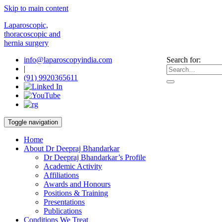
Skip to main content
Laparoscopic,
thoracoscopic and
hernia surgery
info@laparoscopyindia.com
Search for:
|
(91) 9920365611
Toggle navigation
Home
About Dr Deepraj Bhandarkar
Dr Deepraj Bhandarkar’s Profile
Academic Activity
Affiliations
Awards and Honours
Positions & Training
Presentations
Publications
Conditions We Treat