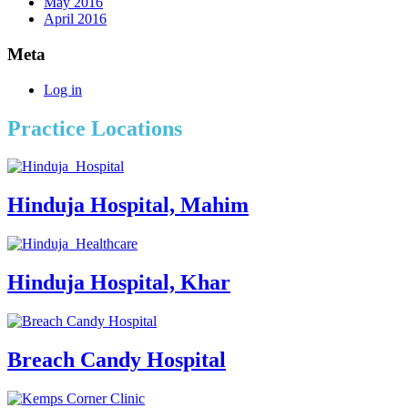
May 2016
April 2016
Meta
Log in
Practice Locations
Hinduja Hospital, Mahim
Hinduja Hospital, Khar
Breach Candy Hospital