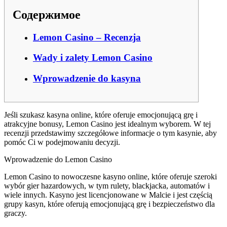
Содержимое
Lemon Casino – Recenzja
Wady i zalety Lemon Casino
Wprowadzenie do kasyna
Jeśli szukasz kasyna online, które oferuje emocjonującą grę i
atrakcyjne bonusy, Lemon Casino jest idealnym wyborem. W tej
recenzji przedstawimy szczegółowe informacje o tym kasynie, aby
pomóc Ci w podejmowaniu decyzji.
Wprowadzenie do Lemon Casino
Lemon Casino to nowoczesne kasyno online, które oferuje szeroki
wybór gier hazardowych, w tym rulety, blackjacka, automatów i
wiele innych. Kasyno jest licencjonowane w Malcie i jest częścią
grupy kasyn, które oferują emocjonującą grę i bezpieczeństwo dla
graczy.