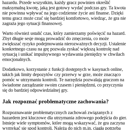
hazardu. Przede wszystkim, każdy gracz powinien określić
maksymalną kwotę, jaką jest gotowy wydać podczas gry. Ta kwota
nie powinna wpływać na jego codzienne życie ani finanse. Dzięki
temu gracz może czuć się bardziej komfortowo, wiedząc, że gra nie
zagraża jego sytuacji finansowej.
Warto również ustalić czas, który zamierzamy poświęcić na hazard.
Zbyt długie sesje mogą prowadzić do zmęczenia, co może
zwiększać ryzyko podejmowania nierozważnych decyzji. Ustalenie
konkretnego czasu na grę pozwala zyskać większą kontrolę nad
sytuacją i unikać impulsywnego wydawania pieniędzy w chwilach
emocjonalnych.
Dodatkowo, korzystanie z funkcji dostępnych w kasynach online,
takich jak limity depozytów czy przerwy w grze, może znacząco
pomóc w utrzymaniu kontroli. Te narzędzia pozwalają graczom na
świadome zarządzanie swoim czasem i pieniędzmi, co przyczynia
się do bardziej odpowiedzialnej gry.
Jak rozpoznać problematyczne zachowania?
Rozpoznawanie problematycznych zachowań związanych z
hazardem jest kluczowe dla utrzymania zdrowego podejścia do gier.
Istnieje wiele symptomów, które mogą wskazywać, że gra zaczyna
wymykać się spod kontroli. Należą do nich m.in. ciągła potrzeba