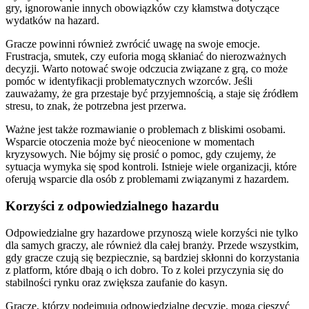
gry, ignorowanie innych obowiązków czy kłamstwa dotyczące
wydatków na hazard.
Gracze powinni również zwrócić uwagę na swoje emocje.
Frustracja, smutek, czy euforia mogą skłaniać do nierozważnych
decyzji. Warto notować swoje odczucia związane z grą, co może
pomóc w identyfikacji problematycznych wzorców. Jeśli
zauważamy, że gra przestaje być przyjemnością, a staje się źródłem
stresu, to znak, że potrzebna jest przerwa.
Ważne jest także rozmawianie o problemach z bliskimi osobami.
Wsparcie otoczenia może być nieocenione w momentach
kryzysowych. Nie bójmy się prosić o pomoc, gdy czujemy, że
sytuacja wymyka się spod kontroli. Istnieje wiele organizacji, które
oferują wsparcie dla osób z problemami związanymi z hazardem.
Korzyści z odpowiedzialnego hazardu
Odpowiedzialne gry hazardowe przynoszą wiele korzyści nie tylko
dla samych graczy, ale również dla całej branży. Przede wszystkim,
gdy gracze czują się bezpiecznie, są bardziej skłonni do korzystania
z platform, które dbają o ich dobro. To z kolei przyczynia się do
stabilności rynku oraz zwiększa zaufanie do kasyn.
Gracze, którzy podejmują odpowiedzialne decyzje, mogą cieszyć