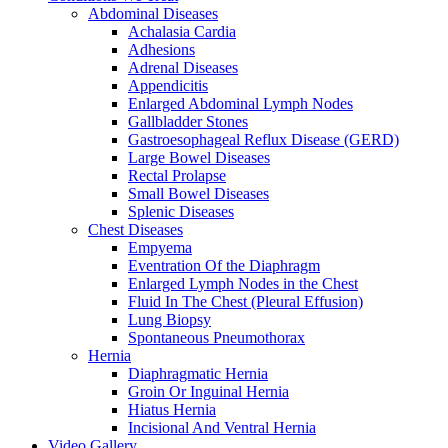
Abdominal Diseases
Achalasia Cardia
Adhesions
Adrenal Diseases
Appendicitis
Enlarged Abdominal Lymph Nodes
Gallbladder Stones
Gastroesophageal Reflux Disease (GERD)
Large Bowel Diseases
Rectal Prolapse
Small Bowel Diseases
Splenic Diseases
Chest Diseases
Empyema
Eventration Of the Diaphragm
Enlarged Lymph Nodes in the Chest
Fluid In The Chest (Pleural Effusion)
Lung Biopsy
Spontaneous Pneumothorax
Hernia
Diaphragmatic Hernia
Groin Or Inguinal Hernia
Hiatus Hernia
Incisional And Ventral Hernia
Video Gallery