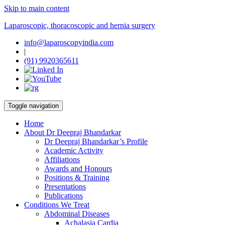
Skip to main content
Laparoscopic, thoracoscopic and hernia surgery
info@laparoscopyindia.com
|
(91) 9920365611
Toggle navigation
Home
About Dr Deepraj Bhandarkar
Dr Deepraj Bhandarkar’s Profile
Academic Activity
Affiliations
Awards and Honours
Positions & Training
Presentations
Publications
Conditions We Treat
Abdominal Diseases
Achalasia Cardia