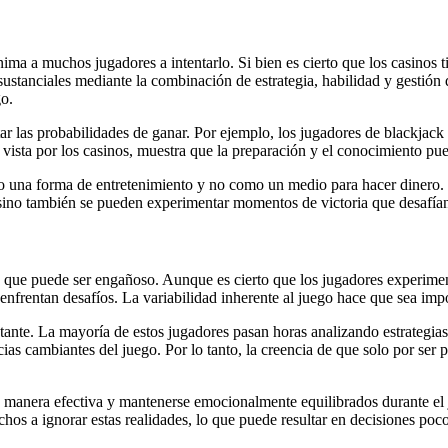
ima a muchos jugadores a intentarlo. Si bien es cierto que los casinos t
stanciales mediante la combinación de estrategia, habilidad y gestión 
go.
 las probabilidades de ganar. Por ejemplo, los jugadores de blackjack p
 vista por los casinos, muestra que la preparación y el conocimiento pu
mo una forma de entretenimiento y no como un medio para hacer dinero. E
 sino también se pueden experimentar momentos de victoria que desafían
o que puede ser engañoso. Aunque es cierto que los jugadores experiment
nfrentan desafíos. La variabilidad inherente al juego hace que sea impos
ante. La mayoría de estos jugadores pasan horas analizando estrategias,
as cambiantes del juego. Por lo tanto, la creencia de que solo por ser p
e manera efectiva y mantenerse emocionalmente equilibrados durante el j
s a ignorar estas realidades, lo que puede resultar en decisiones poco 