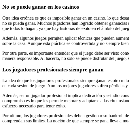
No se puede ganar en los casinos
Otra idea errónea es que es imposible ganar en un casino, lo que desan
no se pueda ganar. Muchos jugadores han logrado obtener ganancias su
que todos lo hagan, ya que hay historias de éxito en el ámbito del jue
Además, algunos juegos permiten aplicar técnicas que pueden aumentar
sobre la casa. Aunque esta práctica es controvertida y no siempre bien
Por otra parte, es importante entender que el juego debe ser visto co
manera responsable. Al hacerlo, no solo se puede disfrutar del juego,
Los jugadores profesionales siempre ganan
La idea de que los jugadores profesionales siempre ganan es otro mit
en cada sesión de juego. Aun los mejores jugadores sufren pérdidas y e
Además, ser un jugador profesional implica dedicación y estudio const
compromiso es lo que les permite mejorar y adaptarse a las circunstanci
esfuerzo necesario para tener éxito.
Por último, los jugadores profesionales deben gestionar su bankroll d
comprendan sus límites. La noción de que siempre se gana lleva a mucho