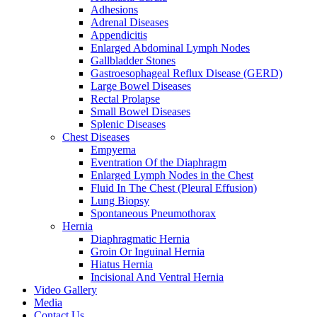
Adhesions
Adrenal Diseases
Appendicitis
Enlarged Abdominal Lymph Nodes
Gallbladder Stones
Gastroesophageal Reflux Disease (GERD)
Large Bowel Diseases
Rectal Prolapse
Small Bowel Diseases
Splenic Diseases
Chest Diseases
Empyema
Eventration Of the Diaphragm
Enlarged Lymph Nodes in the Chest
Fluid In The Chest (Pleural Effusion)
Lung Biopsy
Spontaneous Pneumothorax
Hernia
Diaphragmatic Hernia
Groin Or Inguinal Hernia
Hiatus Hernia
Incisional And Ventral Hernia
Video Gallery
Media
Contact Us