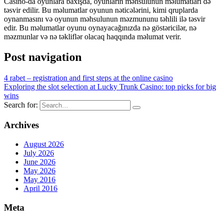
Casino-da oyunlara baxışda, oyunların məhsulunun məlumatları də
təsvir edilir. Bu məlumatlar oyunun nəticələrini, kimi qruplarda
oynanmasını və oyunun məhsulunun məzmununu təhlili ilə təsvir
edir. Bu məlumatlar oyunu oynayacağınızda nə göstəricilər, nə
məzmunlar və nə təkliflər olacaq haqqında məlumat verir.
Post navigation
4 rabet – registration and first steps at the online casino
Exploring the slot selection at Lucky Trunk Casino: top picks for big
wins
Search for:
Archives
August 2026
July 2026
June 2026
May 2026
May 2016
April 2016
Meta