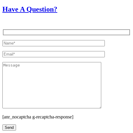
Have A Question?
[anr_nocaptcha g-recaptcha-response]