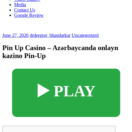
Media
Contact Us
Google Review
June 27, 2026
drdeepraj_bhandarkar
Uncategorized
Pin Up Casino – Azərbaycanda onlayn
kazino Pin-Up
▶️ PLAY