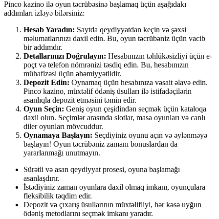
Pinco kazino ilə oyun təcrübəsinə başlamaq üçün aşağıdakı
addımları izləyə bilərsiniz:
Hesab Yaradın:
Saytda qeydiyyatdan keçin və şəxsi
məlumatlarınızı daxil edin. Bu, oyun təcrübəniz üçün vacib
bir addımdır.
Detallarınızı Doğrulayın:
Hesabınızın təhlükəsizliyi üçün e-
poçt və telefon nömrənizi təsdiq edin. Bu, hesabınızın
mühafizəsi üçün əhəmiyyətlidir.
Depozit Edin:
Oynamaq üçün hesabınıza vəsait əlavə edin.
Pinco kazino, müxtəlif ödəniş üsulları ilə istifadəçilərin
asanlıqla depozit etməsini təmin edir.
Oyun Seçin:
Geniş oyun çeşidindən seçmək üçün kataloqa
daxil olun. Seçimlər arasında slotlar, masa oyunları və canlı
diler oyunları mövcuddur.
Oynamaya Başlayın:
Seçdiyiniz oyunu açın və əylənməyə
başlayın! Oyun təcrübəniz zamanı bonuslardan da
yararlanmağı unutmayın.
Sürətli və asan qeydiyyat prosesi, oyuna başlamağı
asanlaşdırır.
İstədiyiniz zaman oyunlara daxil olmaq imkanı, oyunçulara
fleksibilik təqdim edir.
Depozit və çıxarış üsullarının müxtəlifliyi, hər kəsə uyğun
ödəniş metodlarını seçmək imkanı yaradır.