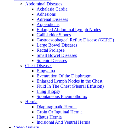
Abdominal Diseases
Achalasia Cardia
Adhesions
Adrenal Diseases
Appendicitis
Enlarged Abdominal Lymph Nodes
Gallbladder Stones
Gastroesophageal Reflux Disease (GERD)
Large Bowel Diseases
Rectal Prolapse
Small Bowel Diseases
Splenic Diseases
Chest Diseases
Empyema
Eventration Of the Diaphragm
Enlarged Lymph Nodes in the Chest
Fluid In The Chest (Pleural Effusion)
Lung Biopsy
Spontaneous Pneumothorax
Hernia
Diaphragmatic Hernia
Groin Or Inguinal Hernia
Hiatus Hernia
Incisional And Ventral Hernia
Video Gallery