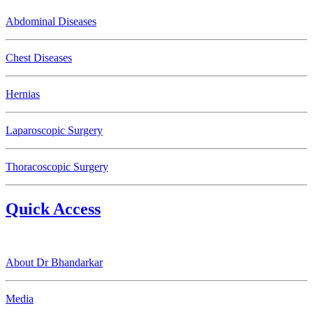
Abdominal Diseases
Chest Diseases
Hernias
Laparoscopic Surgery
Thoracoscopic Surgery
Quick Access
About Dr Bhandarkar
Media