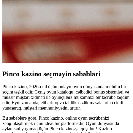
Pinco kazino seçməyin səbəbləri
Pinco kazino, 2026-cı il üçün onlayn oyun dünyasında mühüm bir
seçim təşkil edir. Geniş oyun kataloqu, cəlbedici bonus sistemləri və
müasir müştəri xidməti ilə oyunçulara mükəmməl bir təcrübə təqdim
edir. Eyni zamanda, etibarlılıq və təhlükəsizlik məsələlərinə ciddi
yanaşaraq, müştəri məmnuniyyətini artırır.
Bu səbəblərə görə, Pinco kazino, online oyun təcrübənizi
zənginləşdirmək üçün ideal bir platformadır. Oyun dünyasında
əyləncəni yaşamaq üçün Pinco kazino-ya qoşulun! Kazino