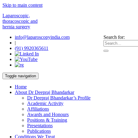
Skip to main content
Laparoscopic,
thoracoscopic and
hernia surgery
info@laparoscopyindia.com
Search for:
|
(91) 9920365611
Toggle navigation
Home
About Dr Deepraj Bhandarkar
Dr Deepraj Bhandarkar’s Profile
Academic Activity
Affiliations
Awards and Honours
Positions & Training
Presentations
Publications
Conditions We Treat