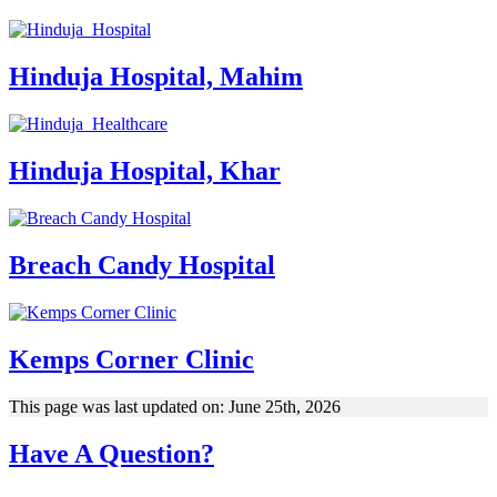
Hinduja Hospital, Mahim
Hinduja Hospital, Khar
Breach Candy Hospital
Kemps Corner Clinic
This page was last updated on: June 25th, 2026
Have A Question?