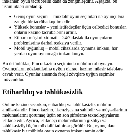
imkanlar, oyun təcrübəsini daha da zənginləşdirir. Aşağıda, bu
üstünlükləri sıraladıq:
Geniş oyun seçimi – müxtəlif oyun seçimləri ilə oyunçulara
zəngin bir təcrübə təqdim edir.
Yüksək bonuslar – yeni istifadəçilər üçün cəlbedici bonuslar,
onların kazino təcrübələrini artırır.
Etibarlı müştəri xidməti – 24/7 dəstək ilə oyunçuların
problemlərinə dərhal reaksiya verilir.
Mobil uyğunluq – mobil cihazlarda oynama imkanı, hər
yerdən oyun oynamağa imkan tanıyır.
Bu üstünlüklər, Pinco kazino seçimində mühüm rol oynayır.
Oyunçuların gözləntilərinə uyğun olaraq, kazino müasir tələblərə
cavab verir. Oyunlar arasında fərqli zövqlərə uyğun seçimlər
mövcuddur.
Etibarlılıq və təhlükəsizlik
Online kazino seçərkən, etibarlılıq və təhlükəsizlik mühüm
amillərdəndir. Pinco kazino, lisenziyasına sahibdir və müştərilərinin
məlumatlarını qorumaq üçün ən son şifrələmə texnologiyalarını
istifadə edir. Ayrıca, istifadəçi məlumatlarının gizliliyi və
təhlükəsizliyi üçün müxtəlif tədbirlər görülür. Bu, oyunçulara
təhlükəsiz bir mühitdə oyun oynama imkanı təmin edir.