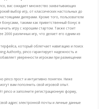
pinco, вас ожидает множество захватывающих
окий выбор игр, от классических настольных до
 настоящими дилерами. Кроме того, пользователи
 бонусами, такими как приветственный бонус в
начать игру с хорошим стартом. Также стоит
е 2000 различных игр, что делает его одним из
терфейса, который облегчает навигацию и поиск
ing Authority, pinco гарантирует надежность и
 добавляет уверенности игрокам при размещении
но pinco прост и интуитивно понятен. Ниже
могут вам пополнить свой игровой опыт.
т pinco и заполните регистрационную форму,
вой адрес электронной почты и личные данные