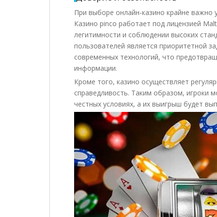
При выборе онлайн-казино крайне важно у
Казино pinco работает под лицензией Malt
легитимности и соблюдении высоких стан
пользователей является приоритетной за
современных технологий, что предотвращ
информации.
Кроме того, казино осуществляет регуляр
справедливость. Таким образом, игроки м
честных условиях, а их выигрыш будет вы