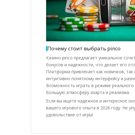
Почему стоит выбрать pinco
Казино pinco предлагает уникальное соче
бонусов и надежности, что делает его от
Платформа привлекает как новичков, так
интуитивно понятному интерфейсу и раз
Возможность играть в режиме реального
большую атмосферу азарта и реализма.
Если вы ищете надежное и интересное он
вашего игрового опыта в 2026 году. Не уп
удовольствие от игры!