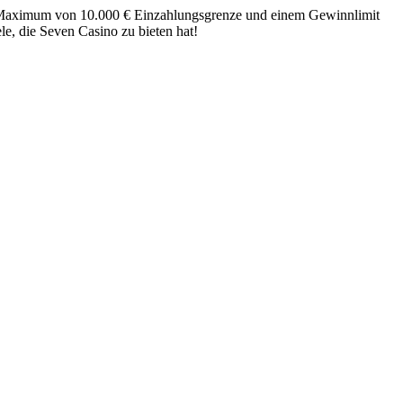
em Maximum von 10.000 € Einzahlungsgrenze und einem Gewinnlimit
le, die Seven Casino zu bieten hat!