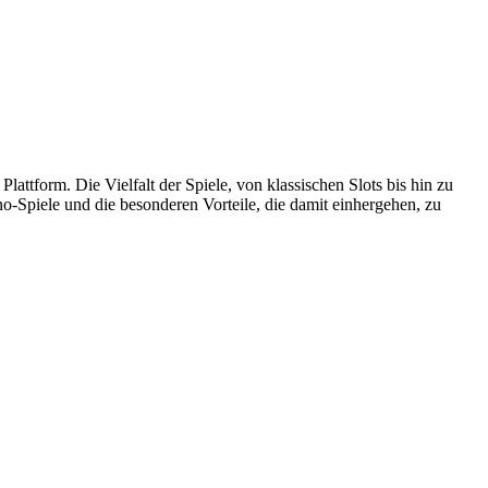
lattform. Die Vielfalt der Spiele, von klassischen Slots bis hin zu
-Spiele und die besonderen Vorteile, die damit einhergehen, zu