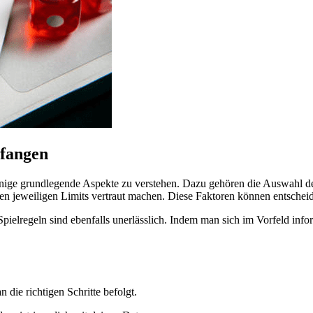
nfangen
, einige grundlegende Aspekte zu verstehen. Dazu gehören die Auswahl 
n jeweiligen Limits vertraut machen. Diese Faktoren können entscheiden
pielregeln sind ebenfalls unerlässlich. Indem man sich im Vorfeld in
 die richtigen Schritte befolgt.