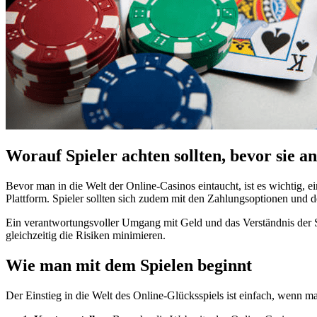
Worauf Spieler achten sollten, bevor sie a
Bevor man in die Welt der Online-Casinos eintaucht, ist es wichtig
Plattform. Spieler sollten sich zudem mit den Zahlungsoptionen und de
Ein verantwortungsvoller Umgang mit Geld und das Verständnis der S
gleichzeitig die Risiken minimieren.
Wie man mit dem Spielen beginnt
Der Einstieg in die Welt des Online-Glücksspiels ist einfach, wenn man