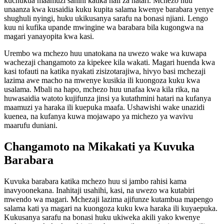
kuchukua maamuzi sahihi katika hali za hatari. Mchezo huu
unaanza kwa kusaidia kuku kupita salama kwenye barabara yenye
shughuli nyingi, huku ukikusanya sarafu na bonasi njiani. Lengo
kuu ni kufika upande mwingine wa barabara bila kugongwa na
magari yanayopita kwa kasi.
Urembo wa mchezo huu unatokana na uwezo wake wa kuwapa
wachezaji changamoto za kipekee kila wakati. Magari huenda kwa
kasi tofauti na katika nyakati zisizotarajiwa, hivyo basi mchezaji
lazima awe macho na mwenye kusikia ili kuongoza kuku kwa
usalama. Mbali na hapo, mchezo huu unafaa kwa kila rika, na
huwasaidia watoto kujifunza jinsi ya kutathmini hatari na kufanya
maamuzi ya haraka ili kuepuka maafa. Ushawishi wake unazidi
kuenea, na kufanya kuwa mojawapo ya michezo ya wavivu
maarufu duniani.
Changamoto na Mikakati ya Kuvuka
Barabara
Kuvuka barabara katika mchezo huu si jambo rahisi kama
inavyoonekana. Inahitaji usahihi, kasi, na uwezo wa kutabiri
mwendo wa magari. Mchezaji lazima ajifunze kutambua mapengo
salama kati ya magari na kuongoza kuku kwa haraka ili kuyaepuka.
Kukusanya sarafu na bonasi huku ukiweka akili yako kwenye