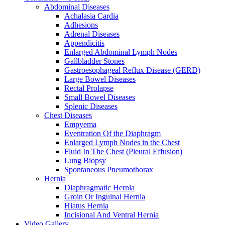
Abdominal Diseases
Achalasia Cardia
Adhesions
Adrenal Diseases
Appendicitis
Enlarged Abdominal Lymph Nodes
Gallbladder Stones
Gastroesophageal Reflux Disease (GERD)
Large Bowel Diseases
Rectal Prolapse
Small Bowel Diseases
Splenic Diseases
Chest Diseases
Empyema
Eventration Of the Diaphragm
Enlarged Lymph Nodes in the Chest
Fluid In The Chest (Pleural Effusion)
Lung Biopsy
Spontaneous Pneumothorax
Hernia
Diaphragmatic Hernia
Groin Or Inguinal Hernia
Hiatus Hernia
Incisional And Ventral Hernia
Video Gallery