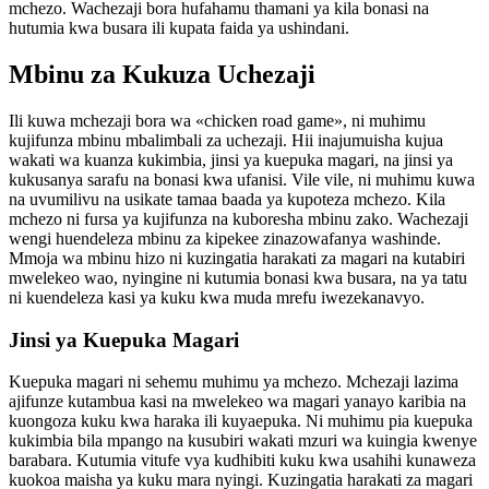
mchezo. Wachezaji bora hufahamu thamani ya kila bonasi na
hutumia kwa busara ili kupata faida ya ushindani.
Mbinu za Kukuza Uchezaji
Ili kuwa mchezaji bora wa «chicken road game», ni muhimu
kujifunza mbinu mbalimbali za uchezaji. Hii inajumuisha kujua
wakati wa kuanza kukimbia, jinsi ya kuepuka magari, na jinsi ya
kukusanya sarafu na bonasi kwa ufanisi. Vile vile, ni muhimu kuwa
na uvumilivu na usikate tamaa baada ya kupoteza mchezo. Kila
mchezo ni fursa ya kujifunza na kuboresha mbinu zako. Wachezaji
wengi huendeleza mbinu za kipekee zinazowafanya washinde.
Mmoja wa mbinu hizo ni kuzingatia harakati za magari na kutabiri
mwelekeo wao, nyingine ni kutumia bonasi kwa busara, na ya tatu
ni kuendeleza kasi ya kuku kwa muda mrefu iwezekanavyo.
Jinsi ya Kuepuka Magari
Kuepuka magari ni sehemu muhimu ya mchezo. Mchezaji lazima
ajifunze kutambua kasi na mwelekeo wa magari yanayo karibia na
kuongoza kuku kwa haraka ili kuyaepuka. Ni muhimu pia kuepuka
kukimbia bila mpango na kusubiri wakati mzuri wa kuingia kwenye
barabara. Kutumia vitufe vya kudhibiti kuku kwa usahihi kunaweza
kuokoa maisha ya kuku mara nyingi. Kuzingatia harakati za magari