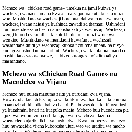
Mchezo wa «chicken road game» umekua na jamii kubwa ya
wachezaji wanaoshindana kwa alama za juu na kuthibitisha ujuzi
wao. Mashindano ya wachezaji bora huandaliwa mara kwa mara, na
wachezaji wana nafasi ya kushinda zawadi za thamani. Ushindani
huu unaendeleza ucheshi na motisha kati ya wachezaji. Wachezaji
wengi huunda vikundi na kushiriki mbinu na ujuzi wao kwa
wengine. Mashindano ya mtandaoni huwafanya wachezaji
washindane dhidi ya wachezaji kutoka nchi mbalimbali, na hivyo
kuongeza ushindani na utofauti. Wachezaji wa kitaifa pia huandaa
mashindano yao wenyewe, na hivyo kuongeza mbalimbali ya
mashindano.
Mchezo wa «Chicken Road Game» na
Maendeleo ya Vijana
Mchezo huu huleta manufaa zaidi ya burudani kwa vijana.
Huwasaidia kuendeleza ujuzi wa kufikiri kwa haraka na kuchukua
maamuzi sahihi katika hali za hatari. Pia huwasaidia kujifunza jinsi
ya kutathmini hatari na kuepuka maafa. Mchezo huu huendeleza pia
ujuzi wa uvumilivu na ushikiliaji, kwani wachezaji lazima
waendelee kujaribu licha ya kushindwa. Kwa kuongezea, mchezo
huu huwasaidia vijana kuboresha ujuzi wao wa uratibu wa macho
na mikono. Wachezaji wengi huona mchezo huu kama njia ya