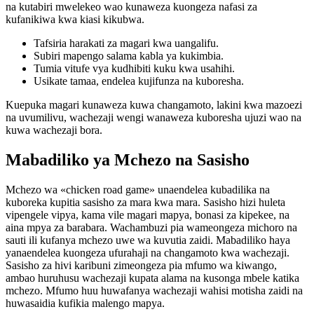
na kutabiri mwelekeo wao kunaweza kuongeza nafasi za
kufanikiwa kwa kiasi kikubwa.
Tafsiria harakati za magari kwa uangalifu.
Subiri mapengo salama kabla ya kukimbia.
Tumia vitufe vya kudhibiti kuku kwa usahihi.
Usikate tamaa, endelea kujifunza na kuboresha.
Kuepuka magari kunaweza kuwa changamoto, lakini kwa mazoezi
na uvumilivu, wachezaji wengi wanaweza kuboresha ujuzi wao na
kuwa wachezaji bora.
Mabadiliko ya Mchezo na Sasisho
Mchezo wa «chicken road game» unaendelea kubadilika na
kuboreka kupitia sasisho za mara kwa mara. Sasisho hizi huleta
vipengele vipya, kama vile magari mapya, bonasi za kipekee, na
aina mpya za barabara. Wachambuzi pia wameongeza michoro na
sauti ili kufanya mchezo uwe wa kuvutia zaidi. Mabadiliko haya
yanaendelea kuongeza ufurahaji na changamoto kwa wachezaji.
Sasisho za hivi karibuni zimeongeza pia mfumo wa kiwango,
ambao huruhusu wachezaji kupata alama na kusonga mbele katika
mchezo. Mfumo huu huwafanya wachezaji wahisi motisha zaidi na
huwasaidia kufikia malengo mapya.