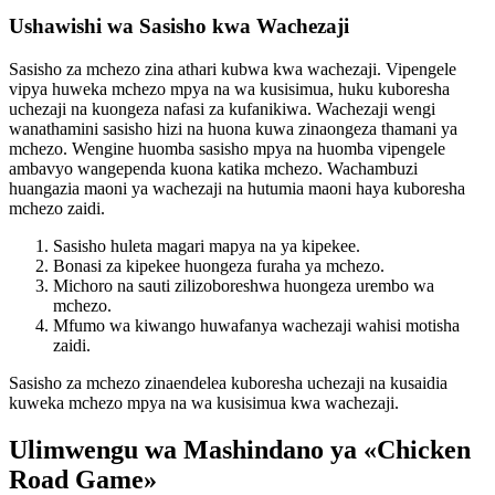
Ushawishi wa Sasisho kwa Wachezaji
Sasisho za mchezo zina athari kubwa kwa wachezaji. Vipengele
vipya huweka mchezo mpya na wa kusisimua, huku kuboresha
uchezaji na kuongeza nafasi za kufanikiwa. Wachezaji wengi
wanathamini sasisho hizi na huona kuwa zinaongeza thamani ya
mchezo. Wengine huomba sasisho mpya na huomba vipengele
ambavyo wangependa kuona katika mchezo. Wachambuzi
huangazia maoni ya wachezaji na hutumia maoni haya kuboresha
mchezo zaidi.
Sasisho huleta magari mapya na ya kipekee.
Bonasi za kipekee huongeza furaha ya mchezo.
Michoro na sauti zilizoboreshwa huongeza urembo wa
mchezo.
Mfumo wa kiwango huwafanya wachezaji wahisi motisha
zaidi.
Sasisho za mchezo zinaendelea kuboresha uchezaji na kusaidia
kuweka mchezo mpya na wa kusisimua kwa wachezaji.
Ulimwengu wa Mashindano ya «Chicken
Road Game»