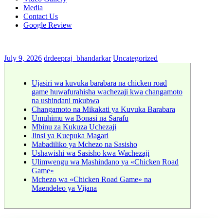
Media
Contact Us
Google Review
July 9, 2026
drdeepraj_bhandarkar
Uncategorized
Ujasiri wa kuvuka barabara na chicken road
game huwafurahisha wachezaji kwa changamoto
na ushindani mkubwa
Changamoto na Mikakati ya Kuvuka Barabara
Umuhimu wa Bonasi na Sarafu
Mbinu za Kukuza Uchezaji
Jinsi ya Kuepuka Magari
Mabadiliko ya Mchezo na Sasisho
Ushawishi wa Sasisho kwa Wachezaji
Ulimwengu wa Mashindano ya «Chicken Road
Game»
Mchezo wa «Chicken Road Game» na
Maendeleo ya Vijana