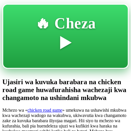
🔥 Cheza
▶️
Ujasiri wa kuvuka barabara na chicken
road game huwafurahisha wachezaji kwa
changamoto na ushindani mkubwa
Mchezo wa «
chicken road game
» umekuwa na ushawishi mkubwa
kwa wachezaji wadogo na wakubwa, ukiwavutia kwa changamoto
zake za kuvuka barabara iliyojaa magari. Hii siyo tu mchezo wa
kufurahia, bali pia huendeleza ujuzi wa kufikiri kwa haraka na