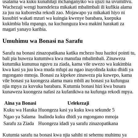
usalama wa kuku kunahitaji mchanganyiko wa ujuzi na uvumilivu.
Wachezaji wengi huendeleza mikakati mbalimbali ili kufikia alama
za juu na kuboresha rekodi zao. Mojawapo ya mikakati hiyo ni
kusubiri wakati mzuri wa kuingia kwenye barabara, kuepuka
kukimbia bila mpango, na kuchunguza kwa makini harakati za
magari yanayo karibia.
Umuhimu wa Bonasi na Sarafu
Sarafu na bonasi zinazopatikana katika mchezo huu hazitoi pointi tu,
bali pia huweza kutumiwa kwa manufaa mbalimbali. Zinaweza
kutumika kununua nguvu za ziada, kama vile uwezo wa kukimbia
kwa kasi ya juu kwa muda mfupi au ngao inayolinda kuku dhidi ya
mgongano mmoja. Bonasi za kipekee zinaweza pia kuwepo, kama
vile bonasi ya kuongeza alama mara mbili au bonasi ya kufungua
njia mpya za kuvuka barabara. Kutumia bonasi hizi kwa busara
kunaweza kuongeza nafasi za kufanikiwa na kufunga rekodi mpya.
Aina ya Bonasi
Uelekezaji
Kuku wa Haraka
Huongeza kasi ya kuku kwa sekunde 5
Ngao ya Salama
Inalinda kuku dhidi ya mgongano mmoja
Sarafu za Ziada
Huongeza idadi ya sarafu zinazopatikana
Kutumia sarafu na bonasi kwa njia sahihi ni sehemu muhimu ya