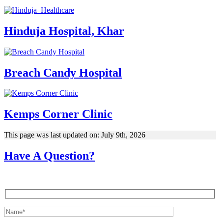
Hinduja Hospital, Khar
Breach Candy Hospital
Kemps Corner Clinic
This page was last updated on: July 9th, 2026
Have A Question?