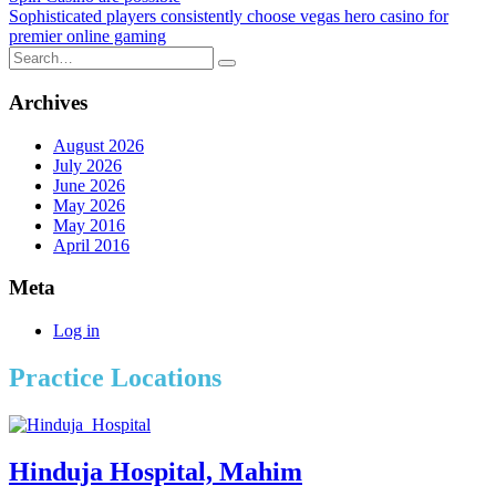
navigation
Sophisticated players consistently choose vegas hero casino for
premier online gaming
Search
for:
Archives
August 2026
July 2026
June 2026
May 2026
May 2016
April 2016
Meta
Log in
Practice Locations
Hinduja Hospital, Mahim