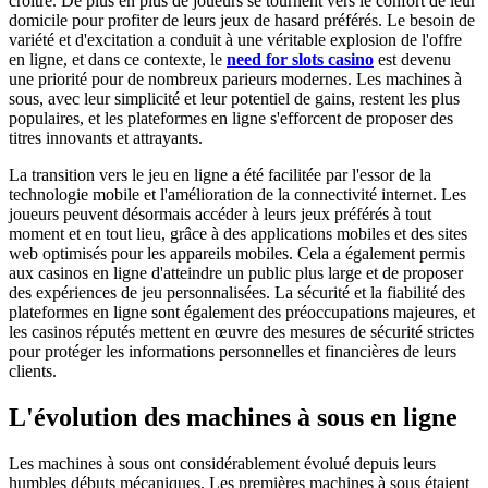
croître. De plus en plus de joueurs se tournent vers le confort de leur
domicile pour profiter de leurs jeux de hasard préférés. Le besoin de
variété et d'excitation a conduit à une véritable explosion de l'offre
en ligne, et dans ce contexte, le
need for slots casino
est devenu
une priorité pour de nombreux parieurs modernes. Les machines à
sous, avec leur simplicité et leur potentiel de gains, restent les plus
populaires, et les plateformes en ligne s'efforcent de proposer des
titres innovants et attrayants.
La transition vers le jeu en ligne a été facilitée par l'essor de la
technologie mobile et l'amélioration de la connectivité internet. Les
joueurs peuvent désormais accéder à leurs jeux préférés à tout
moment et en tout lieu, grâce à des applications mobiles et des sites
web optimisés pour les appareils mobiles. Cela a également permis
aux casinos en ligne d'atteindre un public plus large et de proposer
des expériences de jeu personnalisées. La sécurité et la fiabilité des
plateformes en ligne sont également des préoccupations majeures, et
les casinos réputés mettent en œuvre des mesures de sécurité strictes
pour protéger les informations personnelles et financières de leurs
clients.
L'évolution des machines à sous en ligne
Les machines à sous ont considérablement évolué depuis leurs
humbles débuts mécaniques. Les premières machines à sous étaient