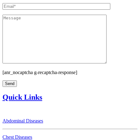
[anr_nocaptcha g-recaptcha-response]
Quick Links
Abdominal Diseases
Chest Diseases